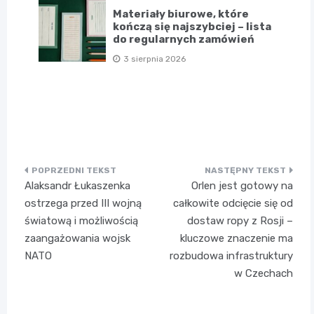
Materiały biurowe, które
kończą się najszybciej – lista
do regularnych zamówień
3 sierpnia 2026
Nawigacja
Alaksandr Łukaszenka
Orlen jest gotowy na
wpisu
ostrzega przed III wojną
całkowite odcięcie się od
światową i możliwością
dostaw ropy z Rosji –
zaangażowania wojsk
kluczowe znaczenie ma
NATO
rozbudowa infrastruktury
w Czechach