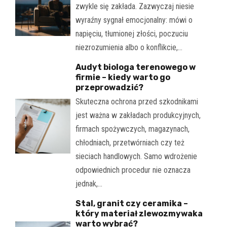
zwykle się zakłada. Zazwyczaj niesie
wyraźny sygnał emocjonalny: mówi o
napięciu, tłumionej złości, poczuciu
niezrozumienia albo o konflikcie,…
Audyt biologa terenowego w
firmie – kiedy warto go
przeprowadzić?
Skuteczna ochrona przed szkodnikami
jest ważna w zakładach produkcyjnych,
firmach spożywczych, magazynach,
chłodniach, przetwórniach czy też
sieciach handlowych. Samo wdrożenie
odpowiednich procedur nie oznacza
jednak,…
Stal, granit czy ceramika –
który materiał zlewozmywaka
warto wybrać?