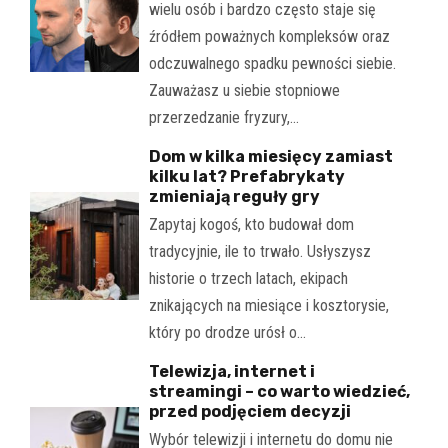
wielu osób i bardzo często staje się
źródłem poważnych kompleksów oraz
odczuwalnego spadku pewności siebie.
Zauważasz u siebie stopniowe
przerzedzanie fryzury,…
Dom w kilka miesięcy zamiast
kilku lat? Prefabrykaty
zmieniają reguły gry
Zapytaj kogoś, kto budował dom
tradycyjnie, ile to trwało. Usłyszysz
historie o trzech latach, ekipach
znikających na miesiące i kosztorysie,
który po drodze urósł o…
Telewizja, internet i
streamingi – co warto wiedzieć,
przed podjęciem decyzji
Wybór telewizji i internetu do domu nie