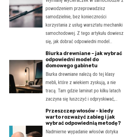
Wymianę wycieraczek w samochodzie z
powodzeniem przeprowadzisz
samodzielnie, bez konieczności
korzystania z usług warsztatu mechaniki
samochodowej. Z tego artykułu dowiesz
się, jak dobrać odpowiedni model…
Biurka drewniane – jak wybrać
odpowiedni model do
domowego gabinetu
Biurka drewniane należą do tej klasy
mebli, które z wiekiem zyskują, a nie
tracą. Tam gdzie laminat po kilku latach
zaczyna się łuszczyć i odpryskiwać,…
Przeszczep włosów – kiedy
warto rozważyć zabieg i jak
wybrać odpowiednią metodę?
Nadmierne wypadanie włosów dotyka