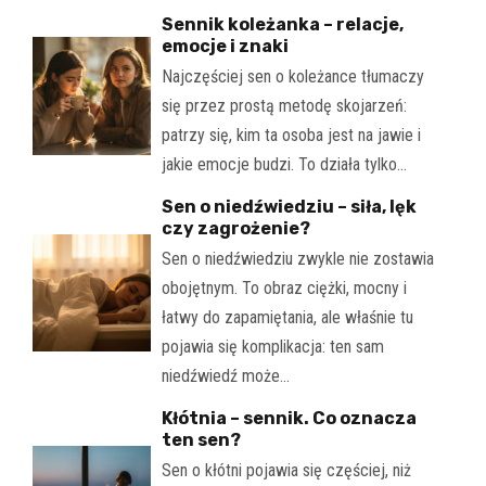
Sennik koleżanka – relacje,
emocje i znaki
Najczęściej sen o koleżance tłumaczy
się przez prostą metodę skojarzeń:
patrzy się, kim ta osoba jest na jawie i
jakie emocje budzi. To działa tylko…
Sen o niedźwiedziu – siła, lęk
czy zagrożenie?
Sen o niedźwiedziu zwykle nie zostawia
obojętnym. To obraz ciężki, mocny i
łatwy do zapamiętania, ale właśnie tu
pojawia się komplikacja: ten sam
niedźwiedź może…
Kłótnia – sennik. Co oznacza
ten sen?
Sen o kłótni pojawia się częściej, niż