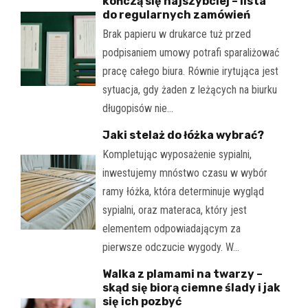
kończą się najszybciej – lista
do regularnych zamówień
Brak papieru w drukarce tuż przed
podpisaniem umowy potrafi sparaliżować
pracę całego biura. Równie irytująca jest
sytuacja, gdy żaden z leżących na biurku
długopisów nie…
Jaki stelaż do łóżka wybrać?
Kompletując wyposażenie sypialni,
inwestujemy mnóstwo czasu w wybór
ramy łóżka, która determinuje wygląd
sypialni, oraz materaca, który jest
elementem odpowiadającym za
pierwsze odczucie wygody. W…
Walka z plamami na twarzy –
skąd się biorą ciemne ślady i jak
się ich pozbyć