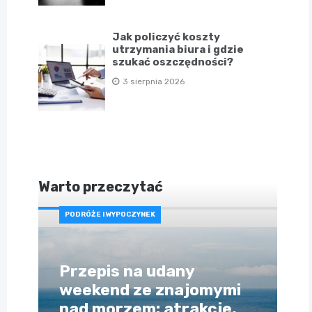
Jak policzyć koszty
utrzymania biura i gdzie
szukać oszczędności?
3 sierpnia 2026
Warto przeczytać
PODRÓŻE I WYPOCZYNEK
Przepis na udany
weekend ze znajomymi
nad morzem: atrakcje,