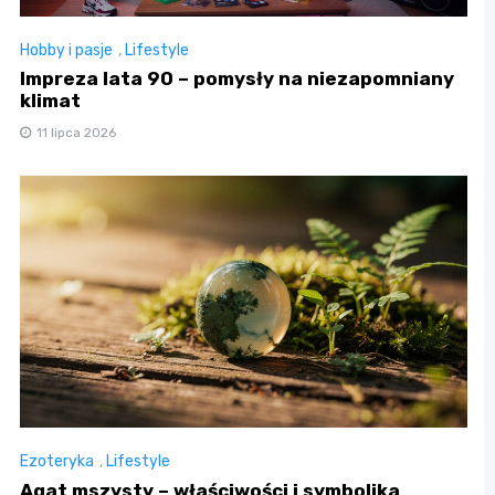
Hobby i pasje
,
Lifestyle
Impreza lata 90 – pomysły na niezapomniany
klimat
11 lipca 2026
Ezoteryka
,
Lifestyle
Agat mszysty – właściwości i symbolika