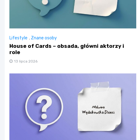
Lifestyle
,
Znane osoby
House of Cards – obsada, główni aktorzy i
role
13 lipca 2026