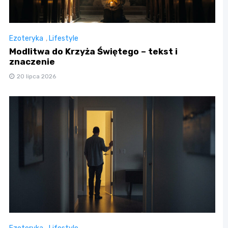
Ezoteryka
,
Lifestyle
Modlitwa do Krzyża Świętego – tekst i
znaczenie
20 lipca 2026