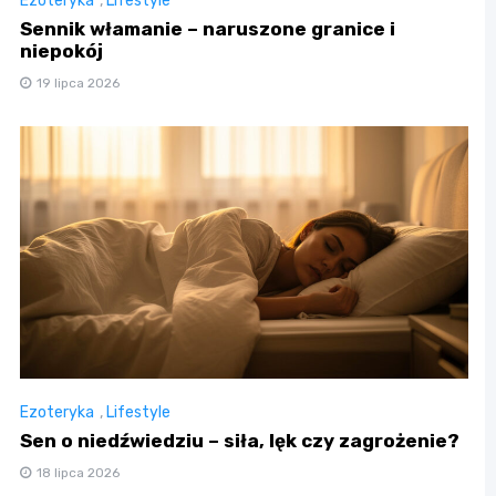
Ezoteryka
,
Lifestyle
Sennik włamanie – naruszone granice i
niepokój
19 lipca 2026
Ezoteryka
,
Lifestyle
Sen o niedźwiedziu – siła, lęk czy zagrożenie?
18 lipca 2026