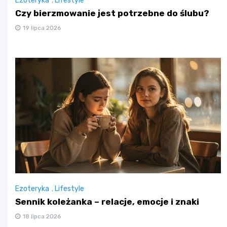
Ezoteryka
,
Lifestyle
Czy bierzmowanie jest potrzebne do ślubu?
19 lipca 2026
Ezoteryka
,
Lifestyle
Sennik koleżanka – relacje, emocje i znaki
18 lipca 2026