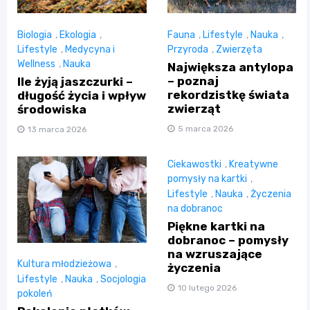
Biologia
,
Ekologia
,
Fauna
,
Lifestyle
,
Nauka
,
Lifestyle
,
Medycyna i
Przyroda
,
Zwierzęta
Wellness
,
Nauka
Największa antylopa
– poznaj
Ile żyją jaszczurki –
rekordzistkę świata
długość życia i wpływ
zwierząt
środowiska
5 marca 2026
13 marca 2026
Ciekawostki
,
Kreatywne
pomysły na kartki
,
Lifestyle
,
Nauka
,
Życzenia
na dobranoc
Piękne kartki na
dobranoc – pomysły
na wzruszające
Kultura młodzieżowa
,
życzenia
Lifestyle
,
Nauka
,
Socjologia
10 lutego 2026
pokoleń