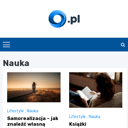
Skip
to
content
O.pl
Nauka
Lifestyle
,
Nauka
Lifestyle
,
Nauka
Samorealizacja – jak
Książki
znaleźć własną