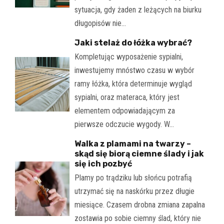
sytuacja, gdy żaden z leżących na biurku
długopisów nie…
Jaki stelaż do łóżka wybrać?
Kompletując wyposażenie sypialni,
inwestujemy mnóstwo czasu w wybór
ramy łóżka, która determinuje wygląd
sypialni, oraz materaca, który jest
elementem odpowiadającym za
pierwsze odczucie wygody. W…
Walka z plamami na twarzy –
skąd się biorą ciemne ślady i jak
się ich pozbyć
Plamy po trądziku lub słońcu potrafią
utrzymać się na naskórku przez długie
miesiące. Czasem drobna zmiana zapalna
zostawia po sobie ciemny ślad, który nie