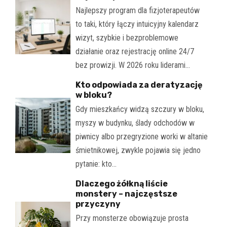
Najlepszy program dla fizjoterapeutów
to taki, który łączy intuicyjny kalendarz
wizyt, szybkie i bezproblemowe
działanie oraz rejestrację online 24/7
bez prowizji. W 2026 roku liderami…
Kto odpowiada za deratyzację
w bloku?
Gdy mieszkańcy widzą szczury w bloku,
myszy w budynku, ślady odchodów w
piwnicy albo przegryzione worki w altanie
śmietnikowej, zwykle pojawia się jedno
pytanie: kto…
Dlaczego żółkną liście
monstery – najczęstsze
przyczyny
Przy monsterze obowiązuje prosta