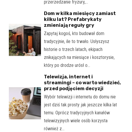
przerzedzanie fryzury,…
Dom w kilka miesięcy zamiast
kilku lat? Prefabrykaty
zmieniają reguły gry
Zapytaj kogoś, kto budował dom
tradycyjnie, ile to trwało. Usłyszysz
historie o trzech latach, ekipach
znikających na miesiące i kosztorysie,
który po drodze urósł o…
Telewizja, internet i
streamingi – co warto wiedzieć,
przed podjęciem decyzji
Wybór telewizji i internetu do domu nie
jest dziś tak prosty jak jeszcze kilka lat
temu. Oprócz tradycyjnych kanałów
telewizyjnych wiele osób korzysta
również z…