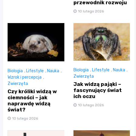
przewodnik rozwoju
10 lutego 2026
Biologia
,
Lifestyle
,
Nauka
,
Biologia
,
Lifestyle
,
Nauka
,
Zwierzęta
Wzrok i percepcja
,
Jak widzą pająki –
Zwierzęta
fascynujący świat
Czy króliki widzą w
ich oczu
ciemności – jak
naprawdę widzą
10 lutego 2026
świat?
10 lutego 2026