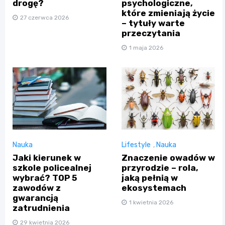
psychologiczne,
drogę?
które zmieniają życie
27 czerwca 2026
– tytuły warte
przeczytania
1 maja 2026
Nauka
Lifestyle
,
Nauka
Jaki kierunek w
Znaczenie owadów w
szkole policealnej
przyrodzie – rola,
wybrać? TOP 5
jaką pełnią w
zawodów z
ekosystemach
gwarancją
1 kwietnia 2026
zatrudnienia
29 kwietnia 2026