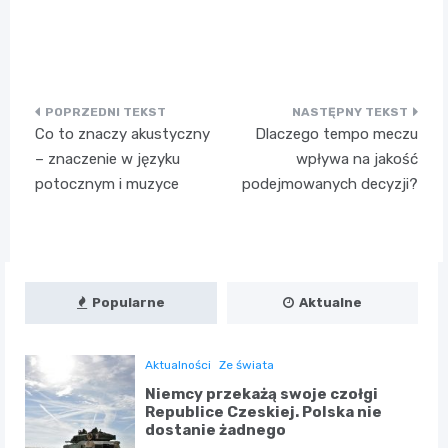
Nawigacja
Co to znaczy akustyczny
Dlaczego tempo meczu
wpisu
– znaczenie w języku
wpływa na jakość
potocznym i muzyce
podejmowanych decyzji?
Popularne
Aktualne
Aktualności
Ze świata
Niemcy przekażą swoje czołgi
Republice Czeskiej. Polska nie
dostanie żadnego