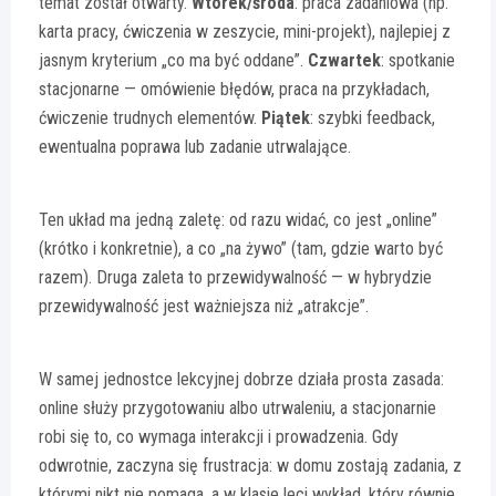
temat został otwarty.
Wtorek/środa
: praca zadaniowa (np.
karta pracy, ćwiczenia w zeszycie, mini-projekt), najlepiej z
jasnym kryterium „co ma być oddane”.
Czwartek
: spotkanie
stacjonarne — omówienie błędów, praca na przykładach,
ćwiczenie trudnych elementów.
Piątek
: szybki feedback,
ewentualna poprawa lub zadanie utrwalające.
Ten układ ma jedną zaletę: od razu widać, co jest „online”
(krótko i konkretnie), a co „na żywo” (tam, gdzie warto być
razem). Druga zaleta to przewidywalność — w hybrydzie
przewidywalność jest ważniejsza niż „atrakcje”.
W samej jednostce lekcyjnej dobrze działa prosta zasada:
online służy przygotowaniu albo utrwaleniu, a stacjonarnie
robi się to, co wymaga interakcji i prowadzenia. Gdy
odwrotnie, zaczyna się frustracja: w domu zostają zadania, z
którymi nikt nie pomaga, a w klasie leci wykład, który równie