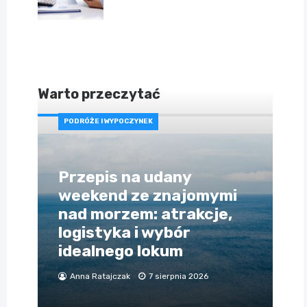
Warto przeczytać
PODRÓŻE I WYPOCZYNEK
Przepis na udany
weekend ze znajomymi
nad morzem: atrakcje,
logistyka i wybór
idealnego lokum
Anna Ratajczak
7 sierpnia 2026