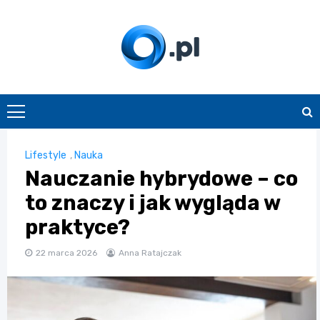
Skip
to
content
O.pl
Lifestyle
,
Nauka
Nauczanie hybrydowe – co
to znaczy i jak wygląda w
praktyce?
22 marca 2026
Anna Ratajczak