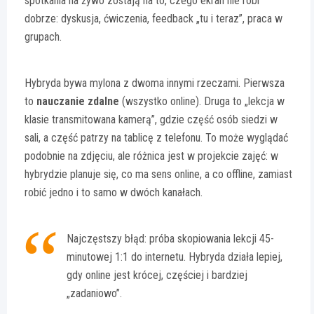
spotkania na żywo zostają na to, czego ekran nie robi
dobrze: dyskusja, ćwiczenia, feedback „tu i teraz”, praca w
grupach.
Hybryda bywa mylona z dwoma innymi rzeczami. Pierwsza
to
nauczanie zdalne
(wszystko online). Druga to „lekcja w
klasie transmitowana kamerą”, gdzie część osób siedzi w
sali, a część patrzy na tablicę z telefonu. To może wyglądać
podobnie na zdjęciu, ale różnica jest w projekcie zajęć: w
hybrydzie planuje się, co ma sens online, a co offline, zamiast
robić jedno i to samo w dwóch kanałach.
Najczęstszy błąd: próba skopiowania lekcji 45-
minutowej 1:1 do internetu. Hybryda działa lepiej,
gdy online jest krócej, częściej i bardziej
„zadaniowo”.