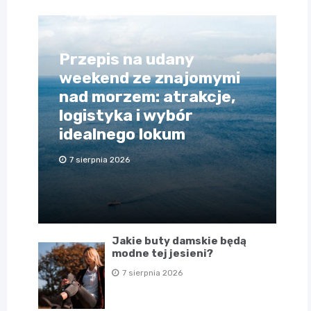
Przepis na udany
weekend ze znajomymi
nad morzem: atrakcje,
logistyka i wybór
idealnego lokum
7 sierpnia 2026
Jakie buty damskie będą
modne tej jesieni?
7 sierpnia 2026