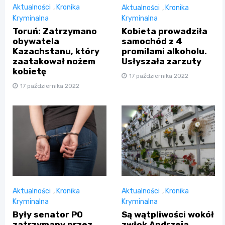
Aktualności
,
Kronika
Aktualności
,
Kronika
Kryminalna
Kryminalna
Toruń: Zatrzymano
Kobieta prowadziła
obywatela
samochód z 4
Kazachstanu, który
promilami alkoholu.
zaatakował nożem
Usłyszała zarzuty
kobietę
17 października 2022
17 października 2022
Aktualności
,
Kronika
Aktualności
,
Kronika
Kryminalna
Kryminalna
Były senator PO
Są wątpliwości wokół
zatrzymany przez
zwłok Andrzeja