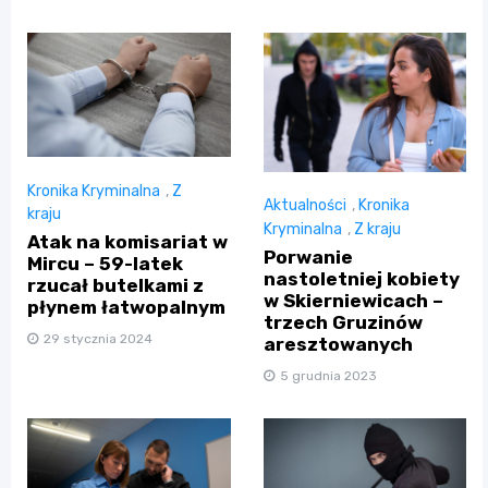
Kronika Kryminalna
,
Z
Aktualności
,
Kronika
kraju
Kryminalna
,
Z kraju
Atak na komisariat w
Porwanie
Mircu – 59-latek
nastoletniej kobiety
rzucał butelkami z
w Skierniewicach –
płynem łatwopalnym
trzech Gruzinów
29 stycznia 2024
aresztowanych
5 grudnia 2023