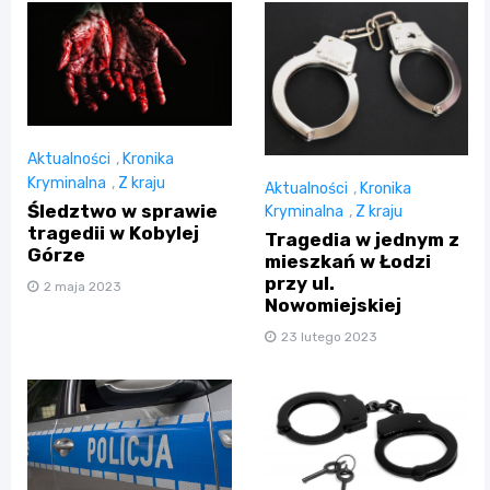
Aktualności
,
Kronika
Kryminalna
,
Z kraju
Aktualności
,
Kronika
Śledztwo w sprawie
Kryminalna
,
Z kraju
tragedii w Kobylej
Tragedia w jednym z
Górze
mieszkań w Łodzi
przy ul.
2 maja 2023
Nowomiejskiej
23 lutego 2023