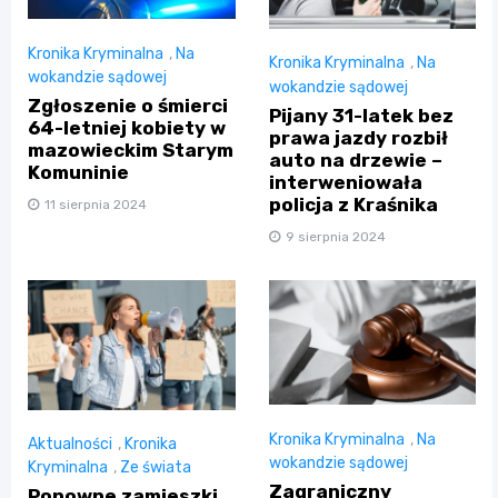
Kronika Kryminalna
,
Na
Kronika Kryminalna
,
Na
wokandzie sądowej
wokandzie sądowej
Zgłoszenie o śmierci
Pijany 31-latek bez
64-letniej kobiety w
prawa jazdy rozbił
mazowieckim Starym
auto na drzewie –
Komuninie
interweniowała
policja z Kraśnika
11 sierpnia 2024
9 sierpnia 2024
Kronika Kryminalna
,
Na
Aktualności
,
Kronika
wokandzie sądowej
Kryminalna
,
Ze świata
Zagraniczny
Ponowne zamieszki