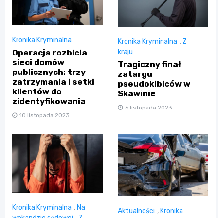
Kronika Kryminalna
Kronika Kryminalna
,
Z
Operacja rozbicia
kraju
sieci domów
Tragiczny finał
publicznych: trzy
zatargu
zatrzymania i setki
pseudokibiców w
klientów do
Skawinie
zidentyfikowania
6 listopada 2023
10 listopada 2023
Kronika Kryminalna
,
Na
Aktualności
,
Kronika
wokandzie sądowej
,
Z