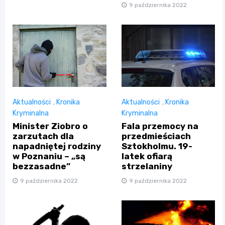
9 października 2022
Aktualności
,
Kronika
Aktualności
,
Kronika
Kryminalna
Kryminalna
Minister Ziobro o
Fala przemocy na
zarzutach dla
przedmieściach
napadniętej rodziny
Sztokholmu. 19-
w Poznaniu – „są
latek ofiarą
bezzasadne”
strzelaniny
9 października 2022
9 października 2022