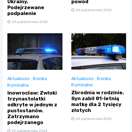
Ukrainy.
powód
Podejrzewane
24 października 2022
podpalenie
24 października 2022
Aktualności
,
Kronika
Aktualności
,
Kronika
Kryminalna
Kryminalna
Zbrodnia w rodzinie.
Inowrocław: Zwłoki
Syn zabił 81-letnią
trzynastolatki
matkę dla 2 tysięcy
odkryte w jednym z
złotych
pustostanów.
Zatrzymano
20 października 2022
podejrzanego
22 października 2022