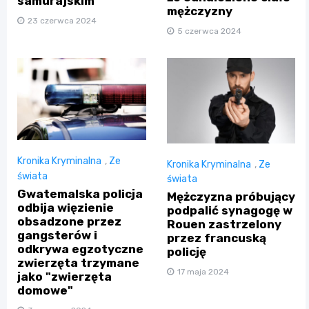
samurajskim
mężczyzny
23 czerwca 2024
5 czerwca 2024
Kronika Kryminalna
,
Ze
Kronika Kryminalna
,
Ze
świata
świata
Gwatemalska policja
Mężczyzna próbujący
odbija więzienie
podpalić synagogę w
obsadzone przez
Rouen zastrzelony
gangsterów i
przez francuską
odkrywa egzotyczne
policję
zwierzęta trzymane
17 maja 2024
jako "zwierzęta
domowe"