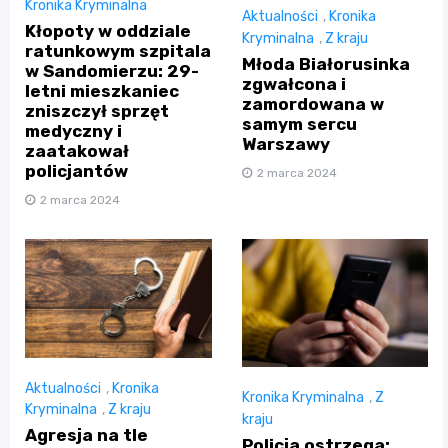
Kronika Kryminalna
Aktualności
,
Kronika
Kłopoty w oddziale
Kryminalna
,
Z kraju
ratunkowym szpitala
Młoda Białorusinka
w Sandomierzu: 29-
zgwałcona i
letni mieszkaniec
zamordowana w
zniszczył sprzęt
samym sercu
medyczny i
Warszawy
zaatakował
policjantów
2 marca 2024
2 marca 2024
Aktualności
,
Kronika
Kronika Kryminalna
,
Z
Kryminalna
,
Z kraju
kraju
Agresja na tle
Policja ostrzega: