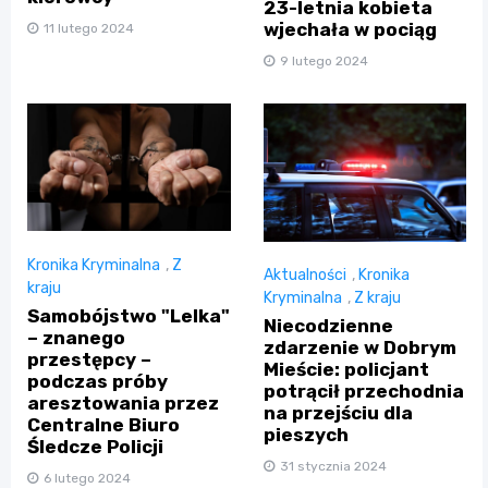
23-letnia kobieta
wjechała w pociąg
11 lutego 2024
9 lutego 2024
Kronika Kryminalna
,
Z
Aktualności
,
Kronika
kraju
Kryminalna
,
Z kraju
Samobójstwo "Lelka"
Niecodzienne
– znanego
zdarzenie w Dobrym
przestępcy –
Mieście: policjant
podczas próby
potrącił przechodnia
aresztowania przez
na przejściu dla
Centralne Biuro
pieszych
Śledcze Policji
31 stycznia 2024
6 lutego 2024