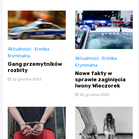
Aktualności
,
Kronika
Kryminalna
Aktualności
,
Kronika
Gang przemytników
Kryminalna
rozbity
Nowe fakty w
sprawie zaginięcia
22 grudnia 2022
Iwony Wieczorek
20 grudnia 2022