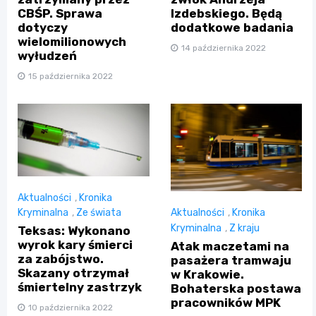
CBŚP. Sprawa
Izdebskiego. Będą
dotyczy
dodatkowe badania
wielomilionowych
14 października 2022
wyłudzeń
15 października 2022
Aktualności
,
Kronika
Aktualności
,
Kronika
Kryminalna
,
Ze świata
Kryminalna
,
Z kraju
Teksas: Wykonano
wyrok kary śmierci
Atak maczetami na
za zabójstwo.
pasażera tramwaju
Skazany otrzymał
w Krakowie.
śmiertelny zastrzyk
Bohaterska postawa
pracowników MPK
10 października 2022