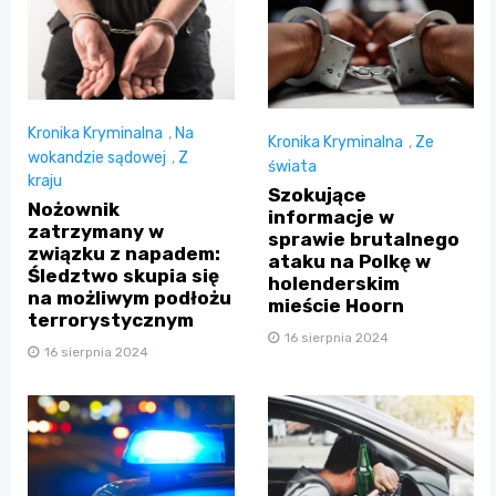
Kronika Kryminalna
,
Na
Kronika Kryminalna
,
Ze
wokandzie sądowej
,
Z
świata
kraju
Szokujące
Nożownik
informacje w
zatrzymany w
sprawie brutalnego
związku z napadem:
ataku na Polkę w
Śledztwo skupia się
holenderskim
na możliwym podłożu
mieście Hoorn
terrorystycznym
16 sierpnia 2024
16 sierpnia 2024