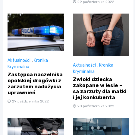
29 października 2022
Aktualności
,
Kronika
Aktualności
,
Kronika
Kryminalna
Kryminalna
Zastępca naczelnika
Zwłoki dziecka
opolskiej drogówki z
zakopane w lesie –
zarzutem nadużycia
są zarzuty dla matki
uprawnień
i jej konkubenta
29 października 2022
28 października 2022