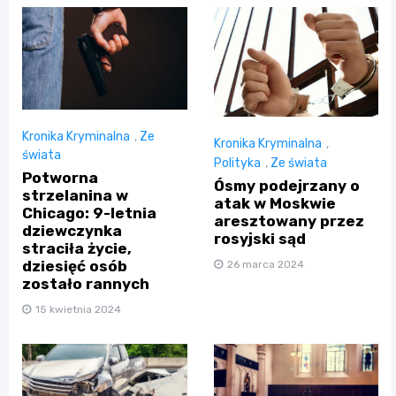
Kronika Kryminalna
,
Ze
Kronika Kryminalna
,
świata
Polityka
,
Ze świata
Potworna
Ósmy podejrzany o
strzelanina w
atak w Moskwie
Chicago: 9-letnia
aresztowany przez
dziewczynka
rosyjski sąd
straciła życie,
dziesięć osób
26 marca 2024
zostało rannych
15 kwietnia 2024