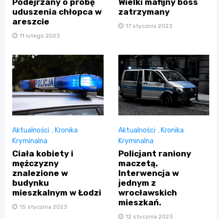
Podejrzany o próbę
Wielki mafijny boss
uduszenia chłopca w
zatrzymany
areszcie
17 stycznia 2023
11 lutego 2023
Aktualności
,
Kronika
Aktualności
,
Kronika
Kryminalna
Kryminalna
Ciała kobiety i
Policjant raniony
mężczyzny
maczetą.
znalezione w
Interwencja w
budynku
jednym z
mieszkalnym w Łodzi
wrocławskich
mieszkań.
15 stycznia 2023
12 stycznia 2023