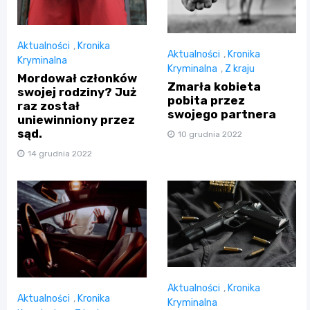
Aktualności
,
Kronika
Aktualności
,
Kronika
Kryminalna
Kryminalna
,
Z kraju
Mordował członków
Zmarła kobieta
swojej rodziny? Już
pobita przez
raz został
swojego partnera
uniewinniony przez
sąd.
10 grudnia 2022
14 grudnia 2022
Aktualności
,
Kronika
Aktualności
,
Kronika
Kryminalna