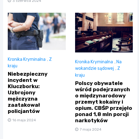
3 czerwca 2024
Kronika Kryminalna
,
Z
Kronika Kryminalna
,
Na
kraju
wokandzie sądowej
,
Z
Niebezpieczny
kraju
incydent w
Polscy obywatele
Kluczborku:
wśród podejrzanych
Uzbrojony
o międzynarodowy
mężczyzna
przemyt kokainy i
zaatakował
opium. CBŚP przejęło
policjantów
ponad 1,8 mln porcji
narkotyków
16 maja 2024
7 maja 2024