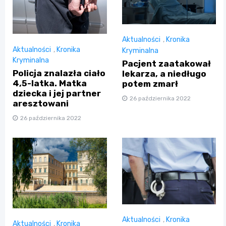
Aktualności
,
Kronika
Aktualności
,
Kronika
Kryminalna
Kryminalna
Pacjent zaatakował
Policja znalazła ciało
lekarza, a niedługo
4,5-latka. Matka
potem zmarł
dziecka i jej partner
26 października 2022
aresztowani
26 października 2022
Aktualności
,
Kronika
Aktualności
,
Kronika