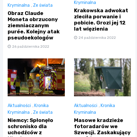
Kryminalna
Kryminalna
,
Ze świata
Krakowska adwokat
Obraz Claude
zleciła porwanie i
Moneta obrzucony
pobicie. Grozi jej 12
ziemniaczanym
lat więzienia
purée. Kolejny atak
pseudoekologów
24 października 2022
26 października 2022
Aktualności
,
Kronika
Aktualności
,
Kronika
Kryminalna
,
Ze świata
Kryminalna
Niemcy: Spłonęło
Masowe kradzieże
schronisko dla
fotoradarów we
uchodźców z
Szwecji. Zaskakujący