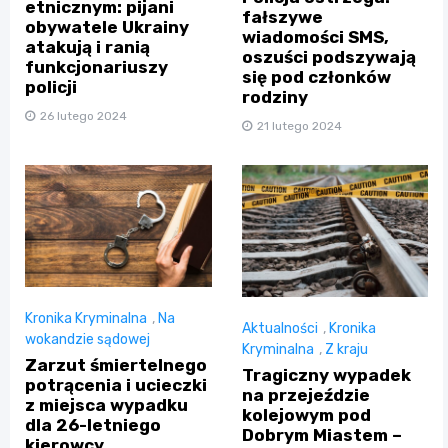
etnicznym: pijani
fałszywe
obywatele Ukrainy
wiadomości SMS,
atakują i ranią
oszuści podszywają
funkcjonariuszy
się pod członków
policji
rodziny
26 lutego 2024
21 lutego 2024
Kronika Kryminalna
,
Na
Aktualności
,
Kronika
wokandzie sądowej
Kryminalna
,
Z kraju
Zarzut śmiertelnego
Tragiczny wypadek
potrącenia i ucieczki
na przejeździe
z miejsca wypadku
kolejowym pod
dla 26-letniego
Dobrym Miastem –
kierowcy