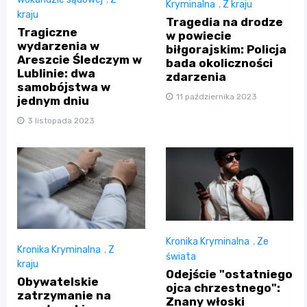
Kryminalna
,
Z kraju
kraju
Tragedia na drodze
Tragiczne
w powiecie
wydarzenia w
biłgorajskim: Policja
Areszcie Śledczym w
bada okoliczności
Lublinie: dwa
zdarzenia
samobójstwa w
11 października 2023
jednym dniu
3 listopada 2023
Kronika Kryminalna
,
Ze
Kronika Kryminalna
,
Z
świata
kraju
Odejście "ostatniego
Obywatelskie
ojca chrzestnego":
zatrzymanie na
Znany włoski