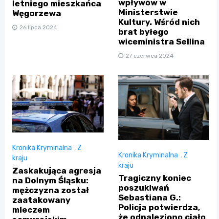
wpływów w
letniego mieszkańca
Ministerstwie
Węgorzewa
Kultury. Wśród nich
26 lipca 2024
brat byłego
wiceministra Sellina
27 czerwca 2024
Kronika Kryminalna
,
Z
Kronika Kryminalna
,
Z
kraju
kraju
Zaskakująca agresja
Tragiczny koniec
na Dolnym Śląsku:
poszukiwań
mężczyzna został
Sebastiana G.:
zaatakowany
Policja potwierdza,
mieczem
że odnaleziono ciało