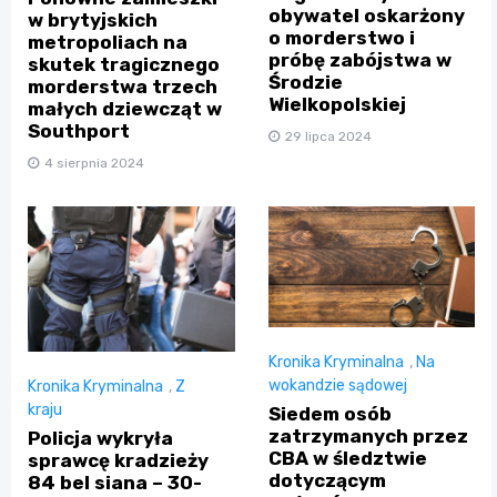
obywatel oskarżony
w brytyjskich
o morderstwo i
metropoliach na
próbę zabójstwa w
skutek tragicznego
Środzie
morderstwa trzech
Wielkopolskiej
małych dziewcząt w
Southport
29 lipca 2024
4 sierpnia 2024
Kronika Kryminalna
,
Na
wokandzie sądowej
Kronika Kryminalna
,
Z
kraju
Siedem osób
zatrzymanych przez
Policja wykryła
CBA w śledztwie
sprawcę kradzieży
dotyczącym
84 bel siana – 30-