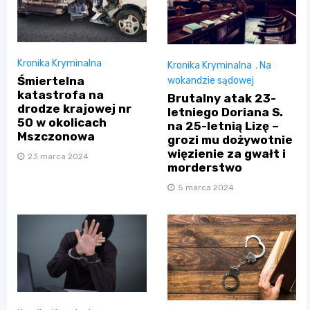
Kronika Kryminalna
Kronika Kryminalna
,
Na
Śmiertelna
wokandzie sądowej
katastrofa na
Brutalny atak 23-
drodze krajowej nr
letniego Doriana S.
50 w okolicach
na 25-letnią Lizę –
Mszczonowa
grozi mu dożywotnie
więzienie za gwałt i
23 marca 2024
morderstwo
5 marca 2024