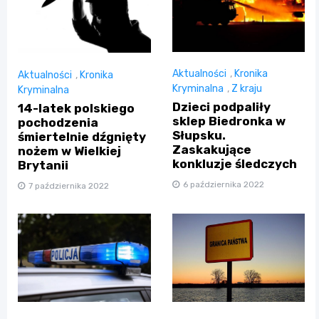
Aktualności
,
Kronika
Aktualności
,
Kronika
Kryminalna
,
Z kraju
Kryminalna
Dzieci podpaliły
14-latek polskiego
sklep Biedronka w
pochodzenia
Słupsku.
śmiertelnie dźgnięty
Zaskakujące
nożem w Wielkiej
konkluzje śledczych
Brytanii
6 października 2022
7 października 2022