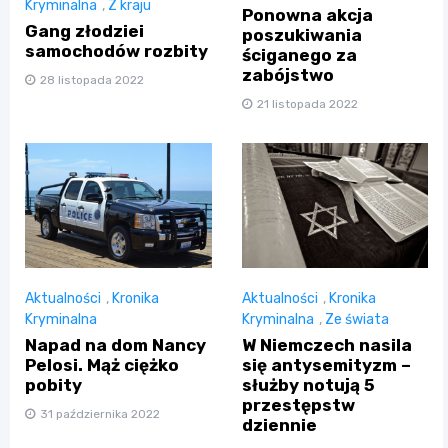
Kryminalna
,
Z kraju
Ponowna akcja
Gang złodziei
poszukiwania
samochodów rozbity
ściganego za
zabójstwo
28 listopada 2022
21 listopada 2022
Aktualności
,
Kronika
Aktualności
,
Kronika
Kryminalna
Kryminalna
,
Ze świata
Napad na dom Nancy
W Niemczech nasila
Pelosi. Mąż ciężko
się antysemityzm –
pobity
służby notują 5
przestępstw
31 października 2022
dziennie