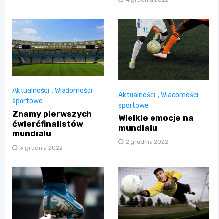
Aktualności
,
Wiadomości
Aktualności
,
Wiadomości
sportowe
sportowe
Znamy pierwszych
Wielkie emocje na
ćwierćfinalistów
mundialu
mundialu
2 grudnia 2022
3 grudnia 2022