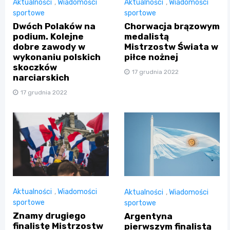
Aktualności
,
Wiadomości
Aktualności
,
Wiadomości
sportowe
sportowe
Dwóch Polaków na
Chorwacja brązowym
podium. Kolejne
medalistą
dobre zawody w
Mistrzostw Świata w
wykonaniu polskich
piłce nożnej
skoczków
17 grudnia 2022
narciarskich
17 grudnia 2022
Aktualności
,
Wiadomości
Aktualności
,
Wiadomości
sportowe
sportowe
Znamy drugiego
Argentyna
finalistę Mistrzostw
pierwszym finalistą