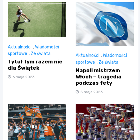
Aktualności
,
Wiadomości
sportowe
,
Ze świata
Aktualności
,
Wiadomości
Tytuł tym razem nie
sportowe
,
Ze świata
dla Świątek
Napoli mistrzem
Włoch – tragedia
6 maja 2023
podczas fety
5 maja 2023