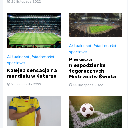
26 listopada 2022
Aktualności
,
Wiadomości
sportowe
Aktualności
,
Wiadomości
Pierwsza
sportowe
niespodzianka
Kolejna sensacja na
tegorocznych
mundialu w Katarze
Mistrzostw Świata
23 listopada 2022
22 listopada 2022