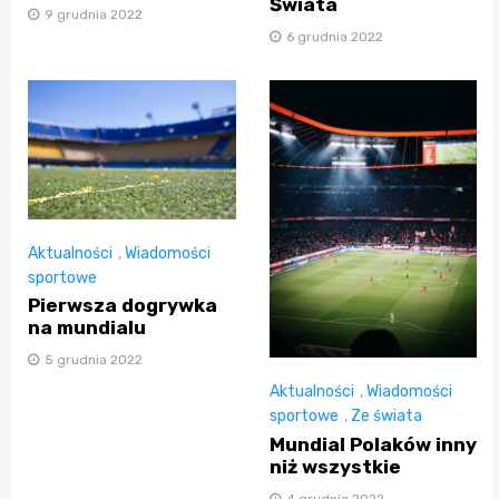
Świata
9 grudnia 2022
6 grudnia 2022
Aktualności
,
Wiadomości
sportowe
Pierwsza dogrywka
na mundialu
5 grudnia 2022
Aktualności
,
Wiadomości
sportowe
,
Ze świata
Mundial Polaków inny
niż wszystkie
4 grudnia 2022