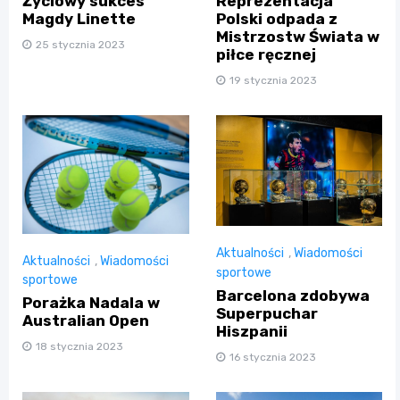
Życiowy sukces
Reprezentacja
Magdy Linette
Polski odpada z
Mistrzostw Świata w
25 stycznia 2023
piłce ręcznej
19 stycznia 2023
Aktualności
,
Wiadomości
Aktualności
,
Wiadomości
sportowe
sportowe
Barcelona zdobywa
Porażka Nadala w
Superpuchar
Australian Open
Hiszpanii
18 stycznia 2023
16 stycznia 2023