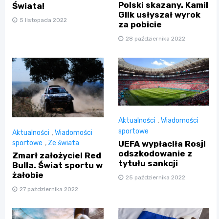
Polski skazany. Kamil
Świata!
Glik usłyszał wyrok
5 listopada 2022
za pobicie
28 października 2022
Aktualności
,
Wiadomości
sportowe
Aktualności
,
Wiadomości
UEFA wypłaciła Rosji
sportowe
,
Ze świata
odszkodowanie z
Zmarł założyciel Red
tytułu sankcji
Bulla. Świat sportu w
żałobie
25 października 2022
27 października 2022