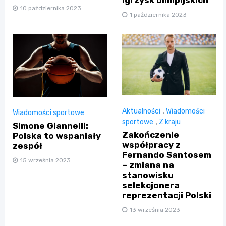
igrzysk olimpijskich
10 października 2023
1 października 2023
Aktualności
,
Wiadomości
Wiadomości sportowe
sportowe
,
Z kraju
Simone Giannelli:
Zakończenie
Polska to wspaniały
współpracy z
zespół
Fernando Santosem
15 września 2023
– zmiana na
stanowisku
selekcjonera
reprezentacji Polski
13 września 2023