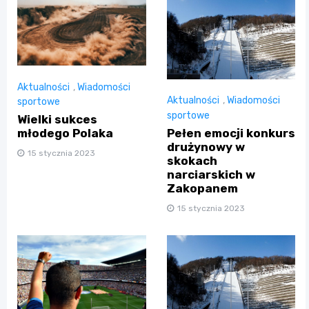
Aktualności
,
Wiadomości
Aktualności
,
Wiadomości
sportowe
sportowe
Wielki sukces
Pełen emocji konkurs
młodego Polaka
drużynowy w
15 stycznia 2023
skokach
narciarskich w
Zakopanem
15 stycznia 2023