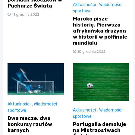
Aktualności
,
Wiadomości
Pucharze Świata
sportowe
11 grudnia 2022
Maroko pisze
historię. Pierwsza
afrykańska drużyna
w historii w półfinale
mundialu
10 grudnia 2022
Aktualności
,
Wiadomości
Aktualności
,
Wiadomości
sportowe
sportowe
Dwa mecze, dwa
konkursy rzutów
Portugalia demoluje
karnych
na Mistrzostwach