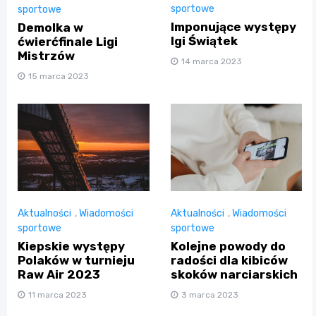
sportowe
sportowe
Imponujące występy
Demolka w
Igi Świątek
ćwierćfinale Ligi
Mistrzów
14 marca 2023
15 marca 2023
Aktualności
,
Wiadomości
Aktualności
,
Wiadomości
sportowe
sportowe
Kiepskie występy
Kolejne powody do
Polaków w turnieju
radości dla kibiców
Raw Air 2023
skoków narciarskich
11 marca 2023
3 marca 2023