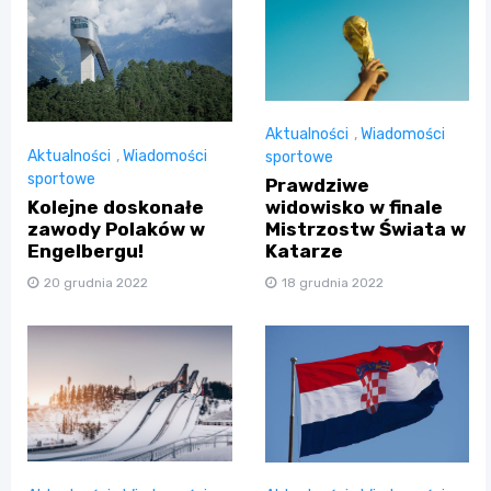
Aktualności
,
Wiadomości
Aktualności
,
Wiadomości
sportowe
sportowe
Prawdziwe
Kolejne doskonałe
widowisko w finale
zawody Polaków w
Mistrzostw Świata w
Engelbergu!
Katarze
20 grudnia 2022
18 grudnia 2022