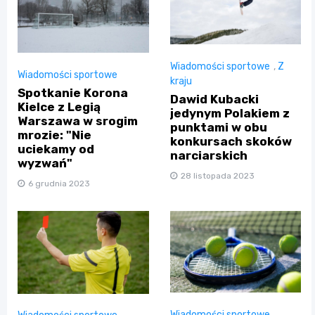
Wiadomości sportowe
,
Z
Wiadomości sportowe
kraju
Spotkanie Korona
Dawid Kubacki
Kielce z Legią
jedynym Polakiem z
Warszawa w srogim
punktami w obu
mrozie: "Nie
konkursach skoków
uciekamy od
narciarskich
wyzwań"
28 listopada 2023
6 grudnia 2023
Wiadomości sportowe