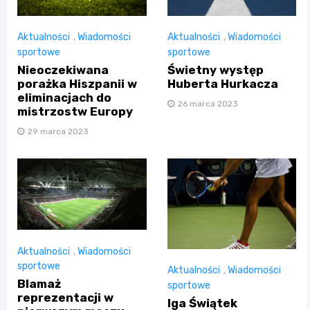
Aktualności
,
Wiadomości
Aktualności
,
Wiadomości
sportowe
sportowe
Nieoczekiwana
Świetny występ
porażka Hiszpanii w
Huberta Hurkacza
eliminacjach do
26 marca 2023
mistrzostw Europy
29 marca 2023
Aktualności
,
Wiadomości
sportowe
Aktualności
,
Wiadomości
Blamaż
sportowe
reprezentacji w
Iga Świątek