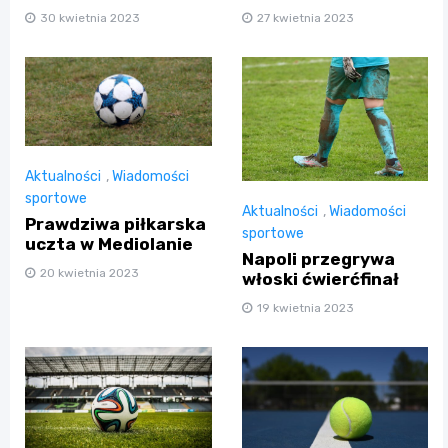
30 kwietnia 2023
27 kwietnia 2023
Aktualności
,
Wiadomości
sportowe
Aktualności
,
Wiadomości
Prawdziwa piłkarska
sportowe
uczta w Mediolanie
Napoli przegrywa
20 kwietnia 2023
włoski ćwierćfinał
19 kwietnia 2023