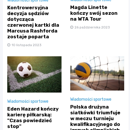
Wiadomości sportowe
Magda Linette
Kontrowersyjna
kończy swój sezon
decyzja sędziów
na WTA Tour
dotycząca
czerwonej kartki dla
26 października 2023
Marcusa Rashforda
zostaje poparta
10 listopada 2023
Wiadomości sportowe
Wiadomości sportowe
Polska drużyna
Eden Hazard kończy
siatkówki triumfuje
karierę piłkarską:
w meczu turnieju
"Czas powiedzieć
kwalifikacyjnego do
stop"