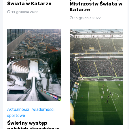
Świata w Katarze
Mistrzostw Świata w
Katarze
14 grudnia 2022
13 grudnia 2022
Aktualności
,
Wiadomości
sportowe
Świetny występ
polskich skoczków w