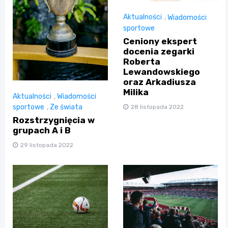
Aktualności
,
Wiadomości
sportowe
Ceniony ekspert
docenia zegarki
Roberta
Lewandowskiego
oraz Arkadiusza
Milika
Aktualności
,
Wiadomości
sportowe
,
Ze świata
28 listopada 2022
Rozstrzygnięcia w
grupach A i B
29 listopada 2022