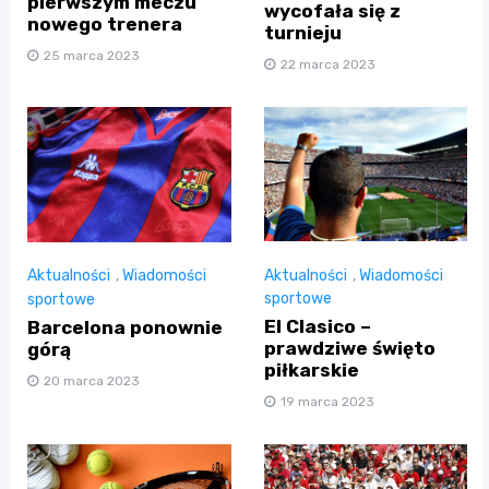
pierwszym meczu
wycofała się z
nowego trenera
turnieju
25 marca 2023
22 marca 2023
Aktualności
,
Wiadomości
Aktualności
,
Wiadomości
sportowe
sportowe
El Clasico –
Barcelona ponownie
prawdziwe święto
górą
piłkarskie
20 marca 2023
19 marca 2023