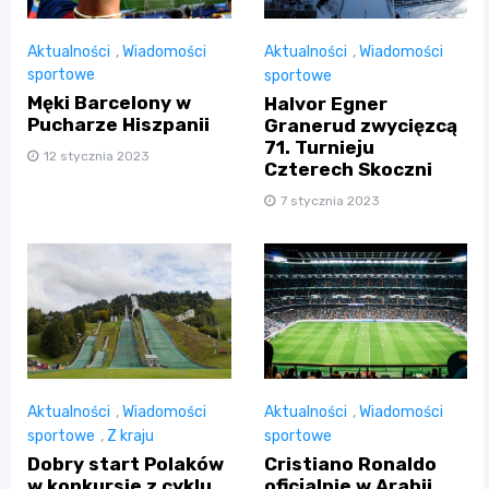
Aktualności
,
Wiadomości
Aktualności
,
Wiadomości
sportowe
sportowe
Męki Barcelony w
Halvor Egner
Pucharze Hiszpanii
Granerud zwycięzcą
71. Turnieju
12 stycznia 2023
Czterech Skoczni
7 stycznia 2023
Aktualności
,
Wiadomości
Aktualności
,
Wiadomości
sportowe
,
Z kraju
sportowe
Dobry start Polaków
Cristiano Ronaldo
w konkursie z cyklu
oficjalnie w Arabii