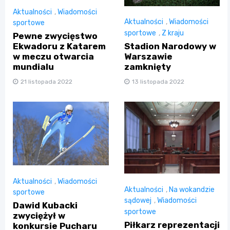
Aktualności
,
Wiadomości
Aktualności
,
Wiadomości
sportowe
sportowe
,
Z kraju
Pewne zwycięstwo
Stadion Narodowy w
Ekwadoru z Katarem
Warszawie
w meczu otwarcia
zamknięty
mundialu
13 listopada 2022
21 listopada 2022
Aktualności
,
Wiadomości
Aktualności
,
Na wokandzie
sportowe
sądowej
,
Wiadomości
Dawid Kubacki
sportowe
zwyciężył w
Piłkarz reprezentacji
konkursie Pucharu