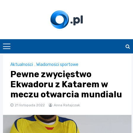
Skip
to
content
O.pl
Aktualności
,
Wiadomości sportowe
Pewne zwycięstwo
Ekwadoru z Katarem w
meczu otwarcia mundialu
21 listopada 2022
Anna Ratajczak