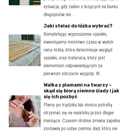
sytuacja, gdy żaden z leżących na biurku
długopisów nie…
Jaki stelaż do łóżka wybrać?
Kompletując wyposażenie sypialni,
inwestujemy mnóstwo czasu w wybór
ramy łóżka, która determinuje wygląd
sypialni, oraz materaca, który jest
elementem odpowiadającym za
pierwsze odczucie wygody. W…
Walka z plamami na twarzy –
skąd się biorą ciemne ślady i jak
się ich pozbyć
Plamy po trądziku lub słońcu potrafią
utrzymać się na naskórku przez długie
miesiące. Czasem drobna zmiana zapalna
zostawia po sobie ciemny ślad, który nie