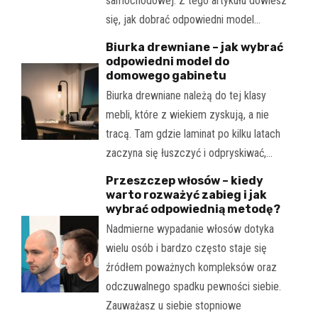
samochodowej. Z tego artykułu dowiesz
się, jak dobrać odpowiedni model…
Biurka drewniane – jak wybrać
odpowiedni model do
domowego gabinetu
Biurka drewniane należą do tej klasy
mebli, które z wiekiem zyskują, a nie
tracą. Tam gdzie laminat po kilku latach
zaczyna się łuszczyć i odpryskiwać,…
Przeszczep włosów – kiedy
warto rozważyć zabieg i jak
wybrać odpowiednią metodę?
Nadmierne wypadanie włosów dotyka
wielu osób i bardzo często staje się
źródłem poważnych kompleksów oraz
odczuwalnego spadku pewności siebie.
Zauważasz u siebie stopniowe