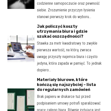
codzienne samopoczucie oraz pewność
siebie. Zrozumienie przyczyn łysienia
stanowi pierwszy krok do wyboru…
Jak policzyć koszty
utrzymania biura i gdzie
szukać oszczędności?
Stawka za metr kwadratowy to zwykle
pierwsza wartość, na którą zwraca
uwagę przyszły najemca biura i często
jedyna, która zapada w pamięć. To jednak
dopiero…
Materiały biurowe, które
kończą się najszybciej – lista
do regularnych zamówień
Brak papieru w drukarce tuż przed
podpisaniem umowy potrafi sparaliżować
pracę całego biura. Równie irytująca jest