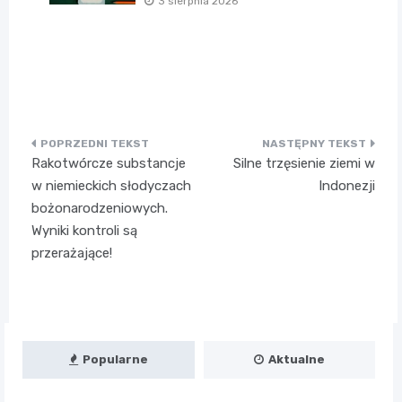
3 sierpnia 2026
Nawigacja
Rakotwórcze substancje
Silne trzęsienie ziemi w
wpisu
w niemieckich słodyczach
Indonezji
bożonarodzeniowych.
Wyniki kontroli są
przerażające!
Popularne
Aktualne