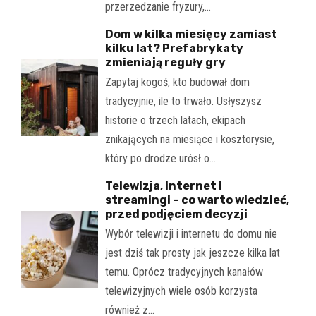
przerzedzanie fryzury,…
Dom w kilka miesięcy zamiast
kilku lat? Prefabrykaty
zmieniają reguły gry
Zapytaj kogoś, kto budował dom
tradycyjnie, ile to trwało. Usłyszysz
historie o trzech latach, ekipach
znikających na miesiące i kosztorysie,
który po drodze urósł o…
Telewizja, internet i
streamingi – co warto wiedzieć,
przed podjęciem decyzji
Wybór telewizji i internetu do domu nie
jest dziś tak prosty jak jeszcze kilka lat
temu. Oprócz tradycyjnych kanałów
telewizyjnych wiele osób korzysta
również z…