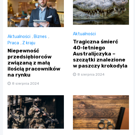
Aktualności
Aktualności
,
Biznes
,
Tragiczna śmierć
Praca
,
Z kraju
40-letniego
Niepewność
Australijczyka –
przedsiębiorców
szczątki znalezione
związaną z małą
w paszczy krokodyla
ilością pracowników
na rynku
8 sierpnia 2024
8 sierpnia 2024