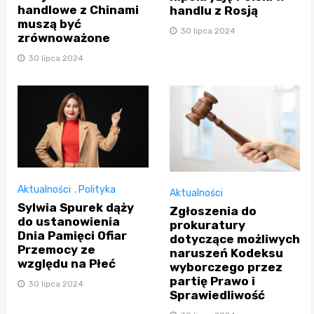
handlowe z Chinami
handlu z Rosją
muszą być
30 lipca 2024
zrównoważone
30 lipca 2024
Aktualności
,
Polityka
Aktualności
Sylwia Spurek dąży
Zgłoszenia do
do ustanowienia
prokuratury
Dnia Pamięci Ofiar
dotyczące możliwych
Przemocy ze
naruszeń Kodeksu
względu na Płeć
wyborczego przez
partię Prawo i
30 lipca 2024
Sprawiedliwość