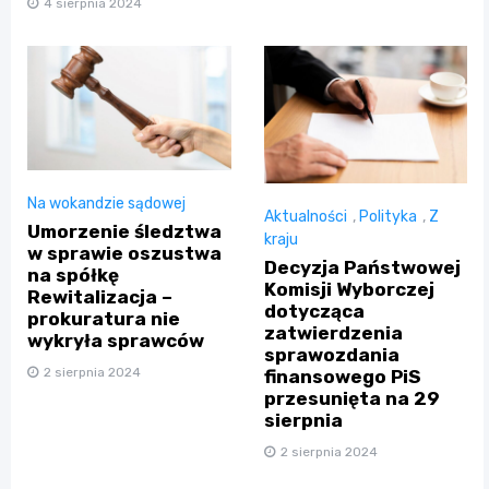
4 sierpnia 2024
Na wokandzie sądowej
Aktualności
,
Polityka
,
Z
Umorzenie śledztwa
kraju
w sprawie oszustwa
Decyzja Państwowej
na spółkę
Komisji Wyborczej
Rewitalizacja –
dotycząca
prokuratura nie
zatwierdzenia
wykryła sprawców
sprawozdania
2 sierpnia 2024
finansowego PiS
przesunięta na 29
sierpnia
2 sierpnia 2024