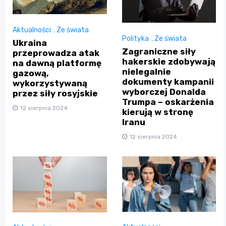
Aktualności
,
Ze świata
Polityka
,
Ze świata
Ukraina
Zagraniczne siły
przeprowadza atak
hakerskie zdobywają
na dawną platformę
nielegalnie
gazową,
dokumenty kampanii
wykorzystywaną
wyborczej Donalda
przez siły rosyjskie
Trumpa – oskarżenia
12 sierpnia 2024
kierują w stronę
Iranu
12 sierpnia 2024