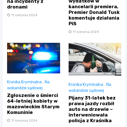
wydatków w
na incydenty z
kancelarii premiera,
dronami
Premier Donald Tusk
11 sierpnia 2024
komentuje działania
PiS
11 sierpnia 2024
Kronika Kryminalna
,
Na
Kronika Kryminalna
,
Na
wokandzie sądowej
wokandzie sądowej
Zgłoszenie o śmierci
Pijany 31-latek bez
64-letniej kobiety w
prawa jazdy rozbił
mazowieckim Starym
auto na drzewie –
Komuninie
interweniowała
policja z Kraśnika
11 sierpnia 2024