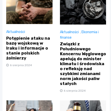
Aktualności
Aktualności
,
Ekonomia i
finanse
Potępienie ataku na
bazę wojskową w
Związki z
Iraku i informacje o
Południowego
stanie polskich
Koncernu Węglowego
żołnierzy
apelują do minister
klimatu i środowiska
6 sierpnia 2024
o refleksję nad
szybkimi zmianami
norm jakości paliw
stałych
6 sierpnia 2024