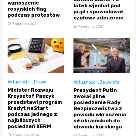
wznoszenie
latek wjechał pod
rosyjskich flag
prąd i spowodował
podczas protestów
czołowe zderzenie
7 sierpnia 2024
7 sierpnia 2024
Aktualności
,
Prawo
Aktualności
,
Ze świata
Minister Rozwoju
Prezydent Putin
Krzysztof Paszyk
zwołał pilne
przedstawi program
posiedzenie Rady
Kredyt naStart
Bezpieczeństwa z
podczas jednego z
powodu wkroczenia
najbliższych
sił ukraińskich do
posiedzeń KERM
obwodu kurskiego
7 sierpnia 2024
7 sierpnia 2024