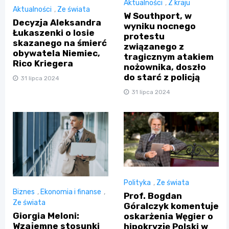
Aktualności
,
Z kraju
Aktualności
,
Ze świata
W Southport, w
Decyzja Aleksandra
wyniku nocnego
Łukaszenki o losie
protestu
skazanego na śmierć
związanego z
obywatela Niemiec,
tragicznym atakiem
Rico Kriegera
nożownika, doszło
do starć z policją
31 lipca 2024
31 lipca 2024
Polityka
,
Ze świata
Biznes
,
Ekonomia i finanse
,
Prof. Bogdan
Ze świata
Góralczyk komentuje
Giorgia Meloni:
oskarżenia Węgier o
Wzajemne stosunki
hipokryzję Polski w