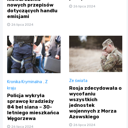
nowych przepisów
26 lipca 2024
dotyczących handlu
emisjami
26 lipca 2024
Ze świata
Kronika Kryminalna
,
Z
Rosja zdecydowała o
kraju
wycofaniu
Policja wykryła
wszystkich
sprawcę kradzieży
jednostek
84 bel siana – 30-
wojennych z Morza
letniego mieszkańca
Azowskiego
Węgorzewa
26 lipca 2024
26 lipca 2024