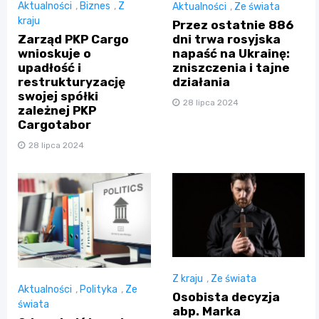
Aktualności
,
Biznes
,
Z
Aktualności
,
Ze świata
kraju
Przez ostatnie 886
dni trwa rosyjska
Zarząd PKP Cargo
napaść na Ukrainę:
wnioskuje o
zniszczenia i tajne
upadłość i
działania
restrukturyzację
swojej spółki
28 lipca 2024
zależnej PKP
Cargotabor
28 lipca 2024
Z kraju
,
Ze świata
Aktualności
,
Polityka
,
Ze
Osobista decyzja
świata
abp. Marka