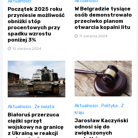
Aktualności
Aktualności
W Belgradzie tysiące
Początek 2025 roku
osób demonstrowało
przyniesie możliwość
przeciwko planom
obniżki stóp
otwarcia kopalni litu
procentowych przy
spadku wzrostu
11 sierpnia 2024
poniżej 3%
12 sierpnia 2024
Aktualności
,
Polityka
,
Z
Aktualności
,
Ze świata
kraju
Białoruś przerzuca
Jarosław Kaczyński
ciężki sprzęt
odnosi się do
wojskowy na granicę
zwiększonych
z Ukrainą w reakcji