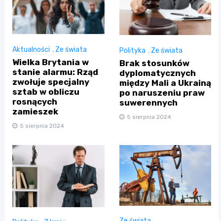
Aktualności
,
Ze świata
Polityka
,
Ze świata
Wielka Brytania w
Brak stosunków
stanie alarmu: Rząd
dyplomatycznych
zwołuje specjalny
między Mali a Ukrainą
sztab w obliczu
po naruszeniu praw
rosnących
suwerennych
zamieszek
5 sierpnia 2024
5 sierpnia 2024
Ze świata