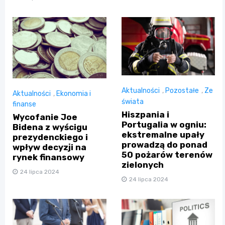
Aktualności
,
Pozostałe
,
Ze
Aktualności
,
Ekonomia i
świata
finanse
Hiszpania i
Wycofanie Joe
Portugalia w ogniu:
Bidena z wyścigu
ekstremalne upały
prezydenckiego i
prowadzą do ponad
wpływ decyzji na
50 pożarów terenów
rynek finansowy
zielonych
24 lipca 2024
24 lipca 2024