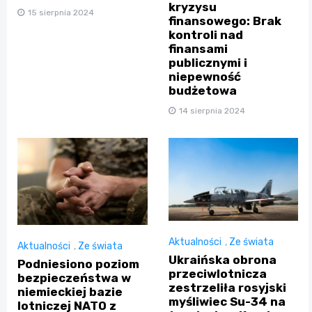
kryzysu
15 sierpnia 2024
finansowego: Brak
kontroli nad
finansami
publicznymi i
niepewność
budżetowa
14 sierpnia 2024
Aktualności
,
Ze świata
Aktualności
,
Ze świata
Ukraińska obrona
Podniesiono poziom
przeciwlotnicza
bezpieczeństwa w
zestrzeliła rosyjski
niemieckiej bazie
myśliwiec Su-34 na
lotniczej NATO z