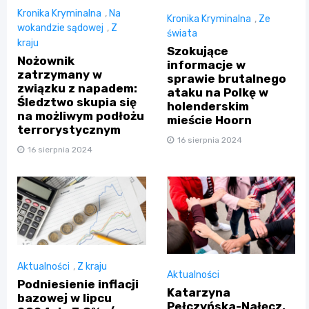
Kronika Kryminalna
,
Na
Kronika Kryminalna
,
Ze
wokandzie sądowej
,
Z
świata
kraju
Szokujące
Nożownik
informacje w
zatrzymany w
sprawie brutalnego
związku z napadem:
ataku na Polkę w
Śledztwo skupia się
holenderskim
na możliwym podłożu
mieście Hoorn
terrorystycznym
16 sierpnia 2024
16 sierpnia 2024
Aktualności
,
Z kraju
Aktualności
Podniesienie inflacji
Katarzyna
bazowej w lipcu
Pełczyńska-Nałęcz,