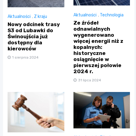
Aktualności
,
Technologia
Aktualności
,
Z kraju
Ze źródeł
Nowy odcinek trasy
odnawialnych
S3 od Lubawki do
wygenerowano
Świnoujścia już
więcej energii niż z
dostępny dla
kopalnych:
kierowców
historyczne
1 sierpnia 2024
osiągnięcie w
pierwszej połowie
2024 r.
31 lipca 2024