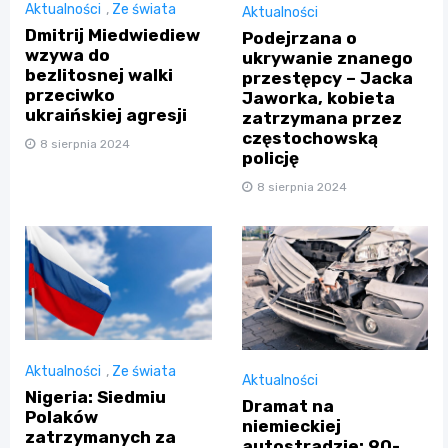
Aktualności
,
Ze świata
Aktualności
Dmitrij Miedwiediew
Podejrzana o
wzywa do
ukrywanie znanego
bezlitosnej walki
przestępcy – Jacka
przeciwko
Jaworka, kobieta
ukraińskiej agresji
zatrzymana przez
częstochowską
8 sierpnia 2024
policję
8 sierpnia 2024
Aktualności
,
Ze świata
Aktualności
Nigeria: Siedmiu
Dramat na
Polaków
niemieckiej
zatrzymanych za
autostradzie: 90-