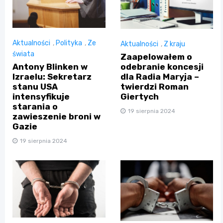
Aktualności
,
Polityka
,
Ze
Aktualności
,
Z kraju
świata
Zaapelowałem o
Antony Blinken w
odebranie koncesji
Izraelu: Sekretarz
dla Radia Maryja –
stanu USA
twierdzi Roman
intensyfikuje
Giertych
starania o
19 sierpnia 2024
zawieszenie broni w
Gazie
19 sierpnia 2024