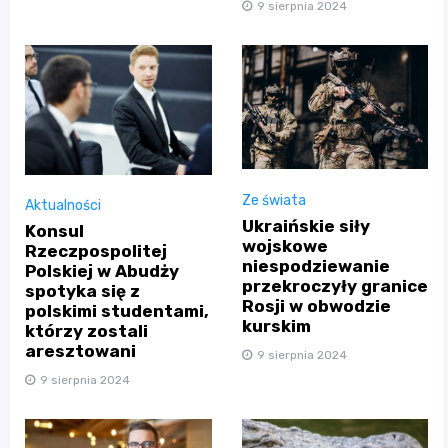
9 sierpnia 2024
Ze świata
Aktualności
Ukraińskie siły
Konsul
wojskowe
Rzeczpospolitej
niespodziewanie
Polskiej w Abudży
przekroczyły granice
spotyka się z
Rosji w obwodzie
polskimi studentami,
kurskim
którzy zostali
aresztowani
9 sierpnia 2024
9 sierpnia 2024