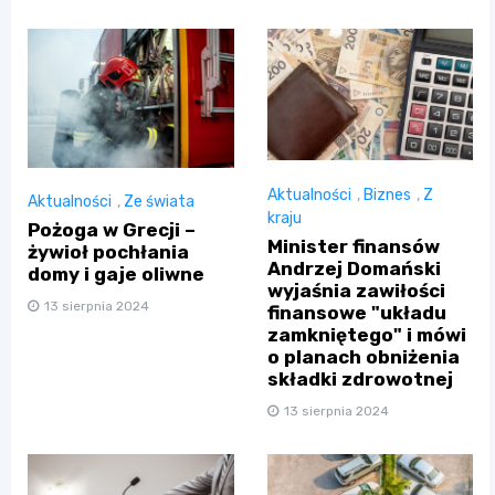
Aktualności
,
Biznes
,
Z
Aktualności
,
Ze świata
kraju
Pożoga w Grecji –
Minister finansów
żywioł pochłania
Andrzej Domański
domy i gaje oliwne
wyjaśnia zawiłości
13 sierpnia 2024
finansowe "układu
zamkniętego" i mówi
o planach obniżenia
składki zdrowotnej
13 sierpnia 2024