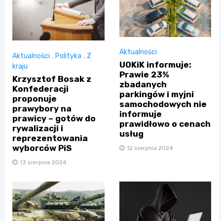
Aktualności
Aktualności
,
Polityka
,
Z
UOKiK informuje:
kraju
Prawie 23%
Krzysztof Bosak z
zbadanych
Konfederacji
parkingów i myjni
proponuje
samochodowych nie
prawybory na
informuje
prawicy – gotów do
prawidłowo o cenach
rywalizacji i
usług
reprezentowania
wyborców PiS
12 sierpnia 2024
13 sierpnia 2024