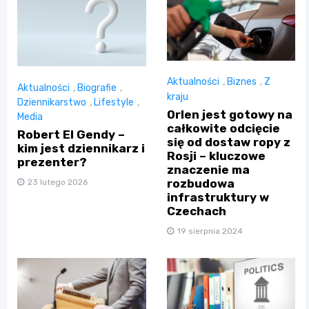
Aktualności
,
Biznes
,
Z
Aktualności
,
Biografie
,
kraju
Dziennikarstwo
,
Lifestyle
,
Orlen jest gotowy na
Media
całkowite odcięcie
Robert El Gendy –
się od dostaw ropy z
kim jest dziennikarz i
Rosji – kluczowe
prezenter?
znaczenie ma
rozbudowa
23 lutego 2026
infrastruktury w
Czechach
19 sierpnia 2024