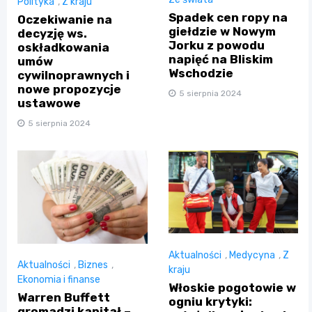
Polityka
,
Z kraju
Spadek cen ropy na
Oczekiwanie na
giełdzie w Nowym
decyzję ws.
Jorku z powodu
oskładkowania
napięć na Bliskim
umów
Wschodzie
cywilnoprawnych i
nowe propozycje
5 sierpnia 2024
ustawowe
5 sierpnia 2024
Aktualności
,
Medycyna
,
Z
Aktualności
,
Biznes
,
kraju
Ekonomia i finanse
Włoskie pogotowie w
Warren Buffett
ogniu krytyki:
gromadzi kapitał –