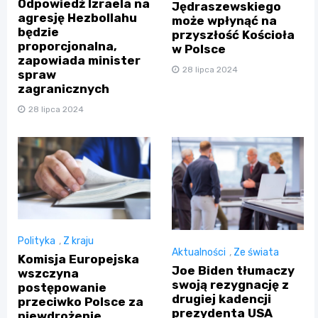
Odpowiedź Izraela na
Jędraszewskiego
agresję Hezbollahu
może wpłynąć na
będzie
przyszłość Kościoła
proporcjonalna,
w Polsce
zapowiada minister
28 lipca 2024
spraw
zagranicznych
28 lipca 2024
Polityka
,
Z kraju
Aktualności
,
Ze świata
Komisja Europejska
Joe Biden tłumaczy
wszczyna
swoją rezygnację z
postępowanie
drugiej kadencji
przeciwko Polsce za
prezydenta USA
niewdrożenie