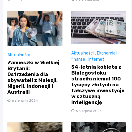
Aktualności
,
Ekonomia i
Aktualności
finanse
,
Internet
Zamieszki w Wielkiej
34-letnia kobieta z
Brytanii:
Białegostoku
Ostrzeżenia dla
straciła niemal 100
obywateli z Malezji,
tysięcy złotych na
Nigerii, Indonezji i
fałszywe inwestycje
Australii
w sztuczną
6 sierpnia 2024
inteligencję
6 sierpnia 2024