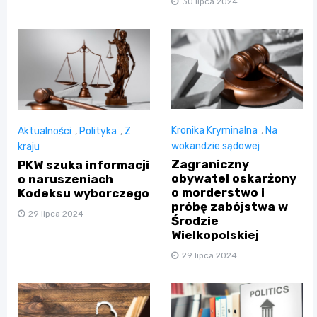
30 lipca 2024
Kronika Kryminalna
,
Na
Aktualności
,
Polityka
,
Z
wokandzie sądowej
kraju
Zagraniczny
PKW szuka informacji
obywatel oskarżony
o naruszeniach
o morderstwo i
Kodeksu wyborczego
próbę zabójstwa w
29 lipca 2024
Środzie
Wielkopolskiej
29 lipca 2024