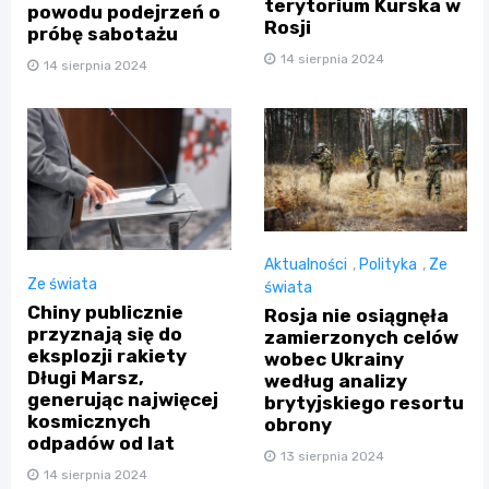
terytorium Kurska w
powodu podejrzeń o
Rosji
próbę sabotażu
14 sierpnia 2024
14 sierpnia 2024
Aktualności
,
Polityka
,
Ze
Ze świata
świata
Chiny publicznie
Rosja nie osiągnęła
przyznają się do
zamierzonych celów
eksplozji rakiety
wobec Ukrainy
Długi Marsz,
według analizy
generując najwięcej
brytyjskiego resortu
kosmicznych
obrony
odpadów od lat
13 sierpnia 2024
14 sierpnia 2024