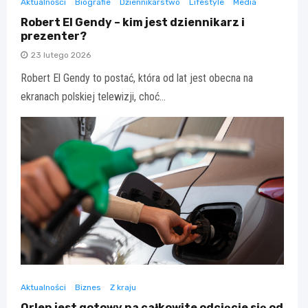
Aktualności
Biografie
Dziennikarstwo
Lifestyle
Media
Robert El Gendy – kim jest dziennikarz i
prezenter?
23 lutego 2026
Robert El Gendy to postać, która od lat jest obecna na
ekranach polskiej telewizji, choć…
Aktualności
Biznes
Z kraju
Orlen jest gotowy na całkowite odcięcie się od