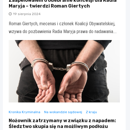
Zaapelowałem o odebranie koncesji dla Radia
Maryja – twierdzi Roman Giertych
19 sierpnia 2024
Roman Giertych, mecenas i członek Koalicji Obywatelskiej,
wzywa do pozbawienia Radia Maryja prawa do nadawania.…
Kronika Kryminalna
Na wokandzie sądowej
Z kraju
Nożownik zatrzymany w związku z napadem:
Śledztwo skupia się na możliwym podłożu