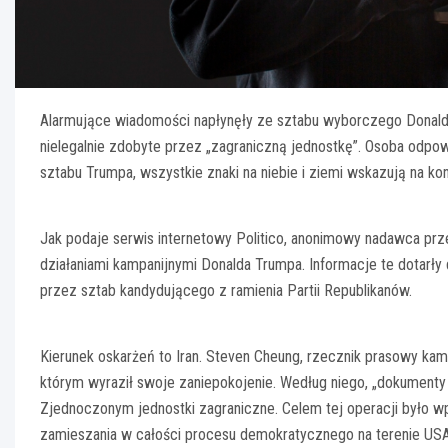
Alarmujące wiadomości napłynęły ze sztabu wyborczego Donalda
nielegalnie zdobyte przez „zagraniczną jednostkę”. Osoba odpowi
sztabu Trumpa, wszystkie znaki na niebie i ziemi wskazują na kon
Jak podaje serwis internetowy Politico, anonimowy nadawca prz
działaniami kampanijnymi Donalda Trumpa. Informacje te dotarły
przez sztab kandydującego z ramienia Partii Republikanów.
Kierunek oskarżeń to Iran. Steven Cheung, rzecznik prasowy ka
którym wyraził swoje zaniepokojenie. Według niego, „dokumenty
Zjednoczonym jednostki zagraniczne. Celem tej operacji było 
zamieszania w całości procesu demokratycznego na terenie USA