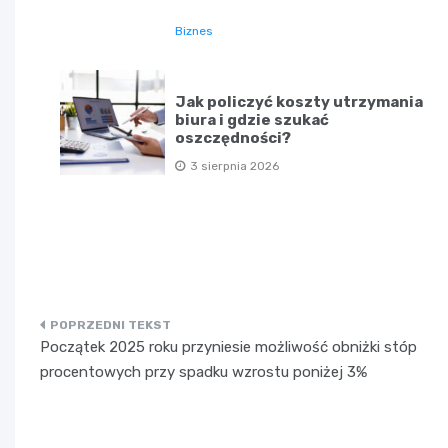
Biznes
Jak policzyć koszty utrzymania
biura i gdzie szukać
oszczędności?
3 sierpnia 2026
Nawigacja
Początek 2025 roku przyniesie możliwość obniżki stóp
wpisu
procentowych przy spadku wzrostu poniżej 3%