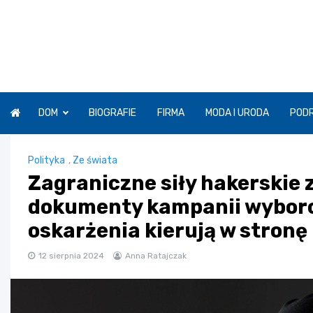
Skip
to
content
DOM
BIOGRAFIE
FIRMA
MODA I URODA
POD
Polityka
,
Ze świata
Zagraniczne siły hakerskie 
dokumenty kampanii wyborc
oskarżenia kierują w stronę
12 sierpnia 2024
Anna Ratajczak