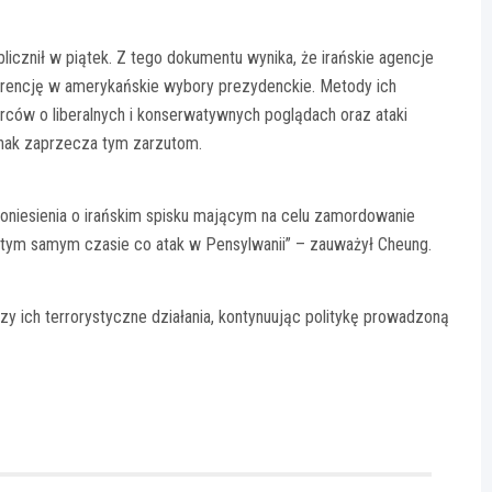
licznił w piątek. Z tego dokumentu wynika, że irańskie agencje
erencję w amerykańskie wybory prezydenckie. Metody ich
orców o liberalnych i konserwatywnych poglądach oraz ataki
dnak zaprzecza tym zarzutom.
niesienia o irańskim spisku mającym na celu zamordowanie
 tym samym czasie co atak w Pensylwanii” – zauważył Cheung.
y ich terrorystyczne działania, kontynuując politykę prowadzoną