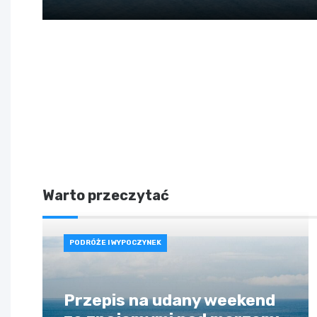
Warto przeczytać
PODRÓŻE I WYPOCZYNEK
Przepis na udany weekend