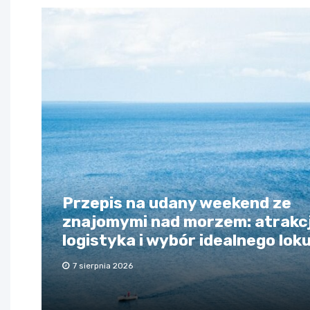
Przepis na udany weekend ze
znajomymi nad morzem: atrakcj
logistyka i wybór idealnego lok
7 sierpnia 2026