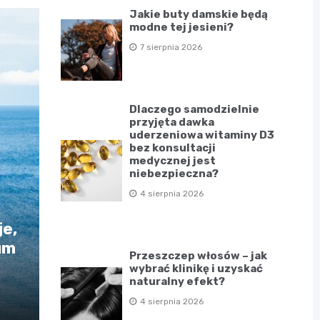
Jakie buty damskie będą
modne tej jesieni?
7 sierpnia 2026
Dlaczego samodzielnie
przyjęta dawka
uderzeniowa witaminy D3
bez konsultacji
medycznej jest
niebezpieczna?
4 sierpnia 2026
e,
um
Przeszczep włosów – jak
wybrać klinikę i uzyskać
naturalny efekt?
4 sierpnia 2026