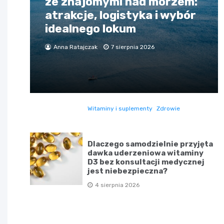
ze znajomymi nad morzem:
atrakcje, logistyka i wybór
idealnego lokum
Anna Ratajczak
7 sierpnia 2026
Witaminy i suplementy
Zdrowie
Dlaczego samodzielnie przyjęta
dawka uderzeniowa witaminy
D3 bez konsultacji medycznej
jest niebezpieczna?
4 sierpnia 2026