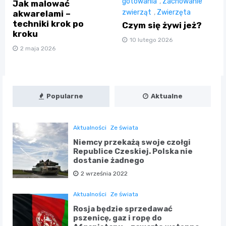
gotowania
,
Zachowanie
Jak malować
zwierząt
,
Zwierzęta
akwarelami –
techniki krok po
Czym się żywi jeż?
kroku
10 lutego 2026
2 maja 2026
Popularne
Aktualne
Aktualności
Ze świata
Niemcy przekażą swoje czołgi
Republice Czeskiej. Polska nie
dostanie żadnego
2 września 2022
Aktualności
Ze świata
Rosja będzie sprzedawać
pszenicę, gaz i ropę do