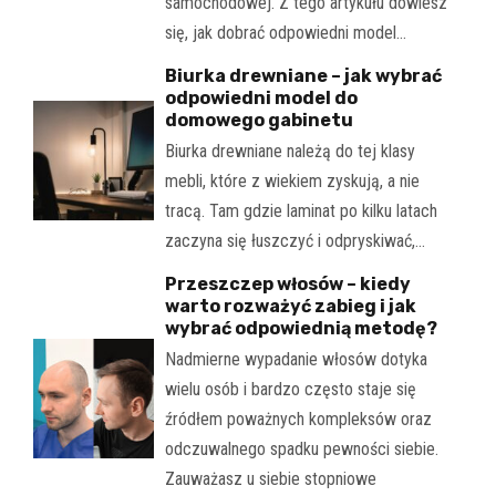
samochodowej. Z tego artykułu dowiesz
się, jak dobrać odpowiedni model…
Biurka drewniane – jak wybrać
odpowiedni model do
domowego gabinetu
Biurka drewniane należą do tej klasy
mebli, które z wiekiem zyskują, a nie
tracą. Tam gdzie laminat po kilku latach
zaczyna się łuszczyć i odpryskiwać,…
Przeszczep włosów – kiedy
warto rozważyć zabieg i jak
wybrać odpowiednią metodę?
Nadmierne wypadanie włosów dotyka
wielu osób i bardzo często staje się
źródłem poważnych kompleksów oraz
odczuwalnego spadku pewności siebie.
Zauważasz u siebie stopniowe