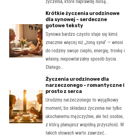
życzenia, które naprawdę niosą…
Krótkie życzenia urodzinowe
dla synowej – serdeczne
gotowe teksty
Synowa bardzo często staje się kimś
znacznie więcej niż „żoną syna” — wnosi
do rodziny swoje ciepło, energię, troskę i
własny, niepowtarzalny sposób bycia.
Dlatego…
Życzenia urodzinowe dla
narzeczonego – romantyczne i
prosto z serca
Urodziny narzeczonego to wyjątkowy
moment, bo składasz życzenia nie tylko
ukochanemu mężczyźnie, ale też osobie,
z którą planujesz wspólną przyszłość. W
takich słowach warto zawrzeć…