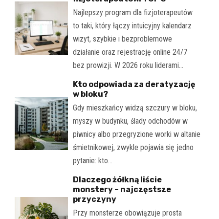
Najlepszy program dla fizjoterapeutów
to taki, który łączy intuicyjny kalendarz
wizyt, szybkie i bezproblemowe
działanie oraz rejestrację online 24/7
bez prowizji. W 2026 roku liderami…
Kto odpowiada za deratyzację
w bloku?
Gdy mieszkańcy widzą szczury w bloku,
myszy w budynku, ślady odchodów w
piwnicy albo przegryzione worki w altanie
śmietnikowej, zwykle pojawia się jedno
pytanie: kto…
Dlaczego żółkną liście
monstery – najczęstsze
przyczyny
Przy monsterze obowiązuje prosta