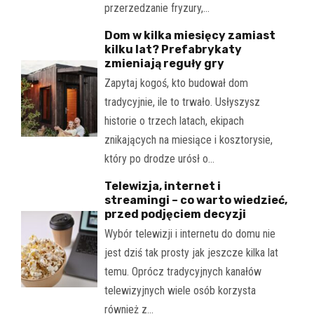
przerzedzanie fryzury,…
Dom w kilka miesięcy zamiast
kilku lat? Prefabrykaty
zmieniają reguły gry
Zapytaj kogoś, kto budował dom
tradycyjnie, ile to trwało. Usłyszysz
historie o trzech latach, ekipach
znikających na miesiące i kosztorysie,
który po drodze urósł o…
Telewizja, internet i
streamingi – co warto wiedzieć,
przed podjęciem decyzji
Wybór telewizji i internetu do domu nie
jest dziś tak prosty jak jeszcze kilka lat
temu. Oprócz tradycyjnych kanałów
telewizyjnych wiele osób korzysta
również z…