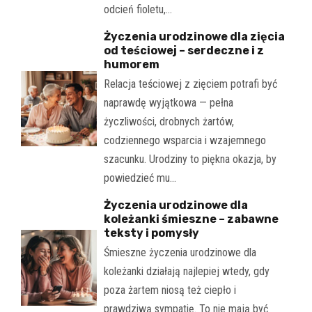
odcień fioletu,…
Życzenia urodzinowe dla zięcia
od teściowej – serdeczne i z
humorem
Relacja teściowej z zięciem potrafi być
naprawdę wyjątkowa — pełna
życzliwości, drobnych żartów,
codziennego wsparcia i wzajemnego
szacunku. Urodziny to piękna okazja, by
powiedzieć mu…
Życzenia urodzinowe dla
koleżanki śmieszne – zabawne
teksty i pomysły
Śmieszne życzenia urodzinowe dla
koleżanki działają najlepiej wtedy, gdy
poza żartem niosą też ciepło i
prawdziwą sympatię. To nie mają być