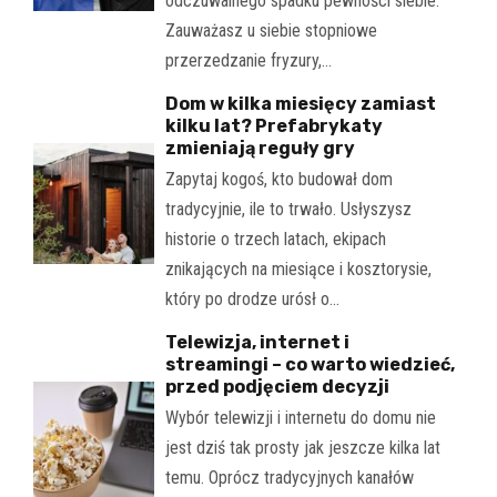
odczuwalnego spadku pewności siebie.
Zauważasz u siebie stopniowe
przerzedzanie fryzury,…
Dom w kilka miesięcy zamiast
kilku lat? Prefabrykaty
zmieniają reguły gry
Zapytaj kogoś, kto budował dom
tradycyjnie, ile to trwało. Usłyszysz
historie o trzech latach, ekipach
znikających na miesiące i kosztorysie,
który po drodze urósł o…
Telewizja, internet i
streamingi – co warto wiedzieć,
przed podjęciem decyzji
Wybór telewizji i internetu do domu nie
jest dziś tak prosty jak jeszcze kilka lat
temu. Oprócz tradycyjnych kanałów