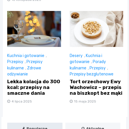
Kuchnia i gotowanie
,
Desery
,
Kuchnia i
Przepisy
,
Przepisy
gotowanie
,
Porady
kulinarne
,
Zdrowe
kulinarne
,
Przepisy
,
odżywianie
Przepisy bezglutenowe
Lekka kolacja do 300
Tort orzechowy Ewy
kcal: przepisy na
Wachowicz – przepis
smaczne dania
na biszkopt bez mąki
4 lipca 2025
15 maja 2025
Popularne
Aktualne