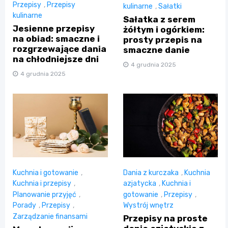
Przepisy
,
Przepisy
kulinarne
,
Sałatki
kulinarne
Sałatka z serem
Jesienne przepisy
żółtym i ogórkiem:
na obiad: smaczne i
prosty przepis na
rozgrzewające dania
smaczne danie
na chłodniejsze dni
4 grudnia 2025
4 grudnia 2025
Kuchnia i gotowanie
,
Dania z kurczaka
,
Kuchnia
Kuchnia i przepisy
,
azjatycka
,
Kuchnia i
Planowanie przyjęć
,
gotowanie
,
Przepisy
,
Porady
,
Przepisy
,
Wystrój wnętrz
Zarządzanie finansami
Przepisy na proste