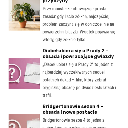
przyczyny
Przy monsterze obowiązuje prosta
zasada: gdy liście żółkną, najczęściej
problem zaczyna się w doniczce, nie na
powierzchni blaszki. Wyjątek pojawia się
wtedy, gdy żółknie tylko…
Diabeł ubiera się u Prady 2 –
obsada i powracające gwiazdy
„Diabeł ubiera się u Prady 2" to jeden z
najbardziej wyczekiwanych sequeli
ostatnich dekad – film, który zebrał
oryginalną obsadę po dwudziestu latach i
trafił…
Bridgertonowie sezon 4 –
obsada i nowe postacie
Bridgertonowie sezon 4 to jedna z
najbardziej wyczekiwanych premier