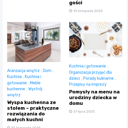
gości
10 listopada 2025
Kuchnia i gotowanie
,
Aranżacja wnętrz
,
Dom
,
Organizacja przyjęć dla
Kuchnia
,
Kuchnia i
dzieci
,
Porady kulinarne
,
gotowanie
,
Meble
Przepisy na imprezy
kuchenne
,
Wystrój
Pomysły na menu na
wnętrz
urodziny dziecka w
Wyspa kuchenna ze
domu
stołem – praktyczne
21 lipca 2025
rozwiązania do
małych kuchni
10 listopada 2025