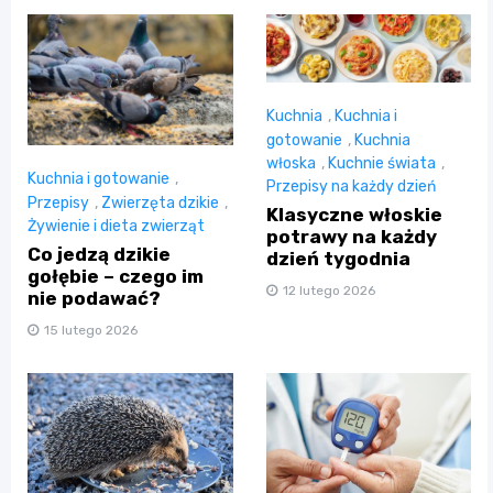
Kuchnia
,
Kuchnia i
gotowanie
,
Kuchnia
włoska
,
Kuchnie świata
,
Kuchnia i gotowanie
,
Przepisy na każdy dzień
Przepisy
,
Zwierzęta dzikie
,
Klasyczne włoskie
Żywienie i dieta zwierząt
potrawy na każdy
Co jedzą dzikie
dzień tygodnia
gołębie – czego im
12 lutego 2026
nie podawać?
15 lutego 2026