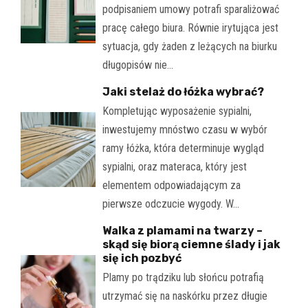
podpisaniem umowy potrafi sparaliżować
pracę całego biura. Równie irytująca jest
sytuacja, gdy żaden z leżących na biurku
długopisów nie…
Jaki stelaż do łóżka wybrać?
Kompletując wyposażenie sypialni,
inwestujemy mnóstwo czasu w wybór
ramy łóżka, która determinuje wygląd
sypialni, oraz materaca, który jest
elementem odpowiadającym za
pierwsze odczucie wygody. W…
Walka z plamami na twarzy –
skąd się biorą ciemne ślady i jak
się ich pozbyć
Plamy po trądziku lub słońcu potrafią
utrzymać się na naskórku przez długie