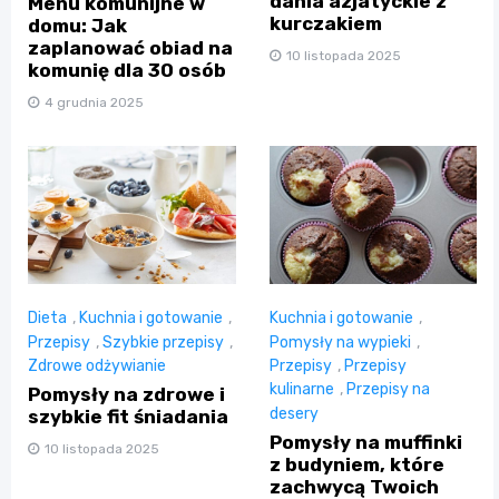
dania azjatyckie z
Menu komunijne w
kurczakiem
domu: Jak
zaplanować obiad na
10 listopada 2025
komunię dla 30 osób
4 grudnia 2025
Dieta
,
Kuchnia i gotowanie
,
Kuchnia i gotowanie
,
Przepisy
,
Szybkie przepisy
,
Pomysły na wypieki
,
Zdrowe odżywianie
Przepisy
,
Przepisy
kulinarne
,
Przepisy na
Pomysły na zdrowe i
desery
szybkie fit śniadania
Pomysły na muffinki
10 listopada 2025
z budyniem, które
zachwycą Twoich