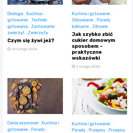
Ekologia
,
Kuchnia i
Kuchnia i gotowanie
,
gotowanie
,
Techniki
Odżywianie
,
Porady
gotowania
,
Zachowanie
kulinarne
,
Zdrowie
zwierząt
,
Zwierzęta
Jak szybko zbić
cukier domowym
Czym się żywi jeż?
sposobem –
10 lutego 2026
praktyczne
wskazówki
2 lutego 2026
Dania sezonowe
,
Kuchnia i
Kuchnia i gotowanie
,
gotowanie
,
Porady
,
Porady
,
Przepisy
,
Przepisy