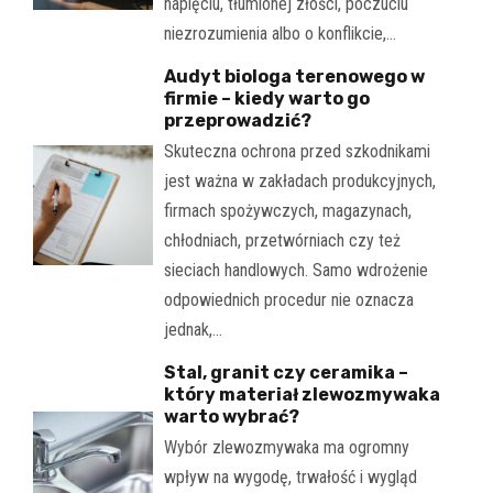
napięciu, tłumionej złości, poczuciu
niezrozumienia albo o konflikcie,…
Audyt biologa terenowego w
firmie – kiedy warto go
przeprowadzić?
Skuteczna ochrona przed szkodnikami
jest ważna w zakładach produkcyjnych,
firmach spożywczych, magazynach,
chłodniach, przetwórniach czy też
sieciach handlowych. Samo wdrożenie
odpowiednich procedur nie oznacza
jednak,…
Stal, granit czy ceramika –
który materiał zlewozmywaka
warto wybrać?
Wybór zlewozmywaka ma ogromny
wpływ na wygodę, trwałość i wygląd