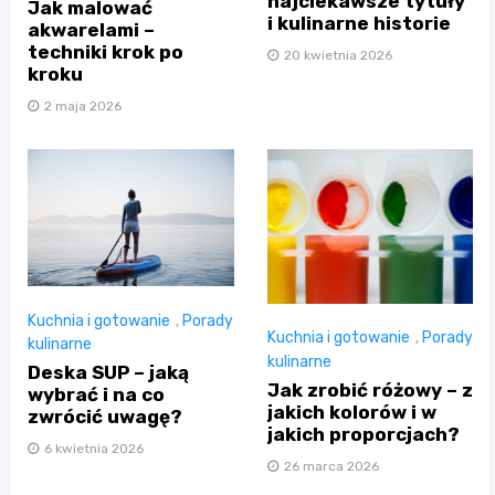
najciekawsze tytuły
Jak malować
i kulinarne historie
akwarelami –
techniki krok po
20 kwietnia 2026
kroku
2 maja 2026
Kuchnia i gotowanie
,
Porady
Kuchnia i gotowanie
,
Porady
kulinarne
kulinarne
Deska SUP – jaką
Jak zrobić różowy – z
wybrać i na co
jakich kolorów i w
zwrócić uwagę?
jakich proporcjach?
6 kwietnia 2026
26 marca 2026