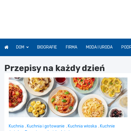
Skip
to
content
DOM
BIOGRAFIE
FIRMA
MODA I URODA
POD
Przepisy na każdy dzień
Kuchnia
,
Kuchnia i gotowanie
,
Kuchnia włoska
,
Kuchnie