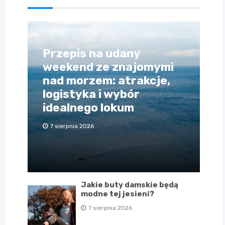
Przepis na udany
weekend ze znajomymi
nad morzem: atrakcje,
logistyka i wybór
idealnego lokum
7 sierpnia 2026
Jakie buty damskie będą
modne tej jesieni?
7 sierpnia 2026