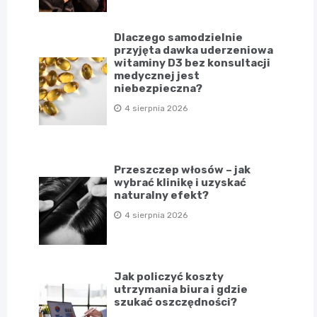
Dlaczego samodzielnie
przyjęta dawka uderzeniowa
witaminy D3 bez konsultacji
medycznej jest
niebezpieczna?
4 sierpnia 2026
Przeszczep włosów – jak
wybrać klinikę i uzyskać
naturalny efekt?
4 sierpnia 2026
Jak policzyć koszty
utrzymania biura i gdzie
szukać oszczędności?