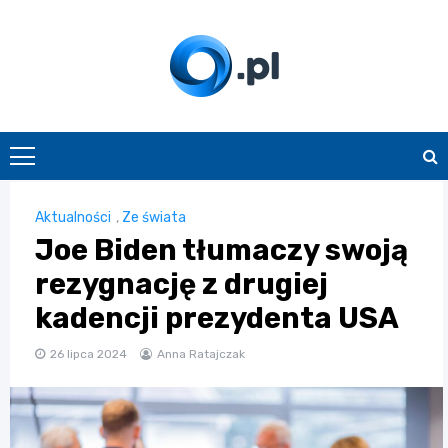
Skip
to
content
O.pl
Aktualności
,
Ze świata
Joe Biden tłumaczy swoją
rezygnację z drugiej
kadencji prezydenta USA
26 lipca 2024
Anna Ratajczak