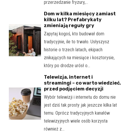
przerzedzanie fryzury,…
Dom w kilka miesięcy zamiast
kilku lat? Prefabrykaty
zmieniają reguły gry
Zapytaj kogoś, kto budował dom
tradycyjnie, ile to trwało. Usłyszysz
historie o trzech latach, ekipach
znikających na miesiące i kosztorysie,
który po drodze urósł o…
Telewizja, internet i
streamingi – co warto wiedzieć,
przed podjęciem decyzji
Wybór telewizji i internetu do domu nie
jest dziś tak prosty jak jeszcze kilka lat
temu. Oprócz tradycyjnych kanałów
telewizyjnych wiele osób korzysta
również z…