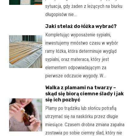
sytuacja, gdy żaden z leżących na biurku
długopisów nie…
Jaki stelaż do łóżka wybrać?
Kompletując wyposażenie sypialni,
inwestujemy mnóstwo czasu w wybór
ramy łóżka, która determinuje wygląd
sypialni, oraz materaca, który jest
elementem odpowiadającym za
pierwsze odczucie wygody. W…
Walka z plamami na twarzy –
skąd się biorą ciemne ślady i jak
się ich pozbyć
Plamy po trądziku lub słońcu potrafią
utrzymać się na naskórku przez długie
miesiące. Czasem drobna zmiana zapalna
zostawia po sobie ciemny ślad, który nie