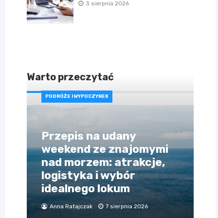
3 sierpnia 2026
Warto przeczytać
PODRÓŻE I WYPOCZYNEK
Przepis na udany
weekend ze znajomymi
nad morzem: atrakcje,
logistyka i wybór
idealnego lokum
Anna Ratajczak
7 sierpnia 2026