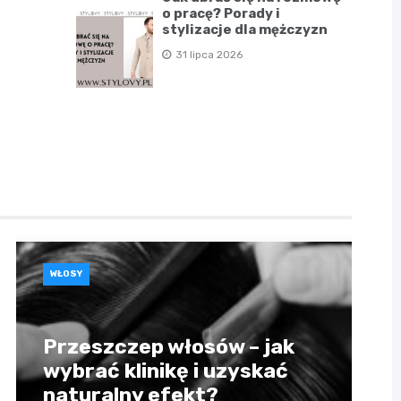
o pracę? Porady i
stylizacje dla mężczyzn
31 lipca 2026
WŁOSY
Przeszczep włosów – jak
wybrać klinikę i uzyskać
naturalny efekt?