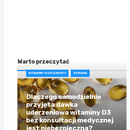
Warto przeczytać
WITAMINY I SUPLEMENTY
ZDROWIE
Dlaczego samodzielnie
przyjęta dawka
uderzeniowa witaminy D3
bez konsultacji medycznej
jest niebezpieczna?