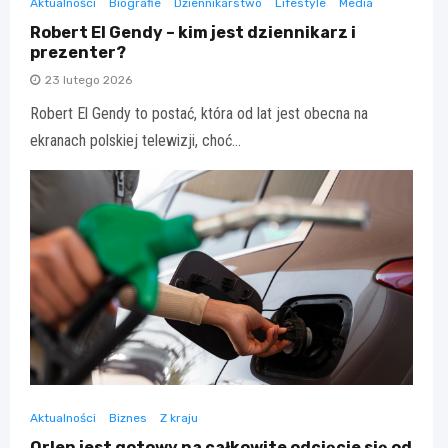
Aktualności
Biografie
Dziennikarstwo
Lifestyle
Media
Robert El Gendy – kim jest dziennikarz i
prezenter?
23 lutego 2026
Robert El Gendy to postać, która od lat jest obecna na
ekranach polskiej telewizji, choć…
Aktualności
Biznes
Z kraju
Orlen jest gotowy na całkowite odcięcie się od