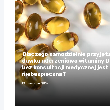
Dlaczego samodzielnie przyjęt
dawka uderzeniowa witaminy 
bez konsultacji medycznej jest
niebezpieczna?
4 sierpnia 2026