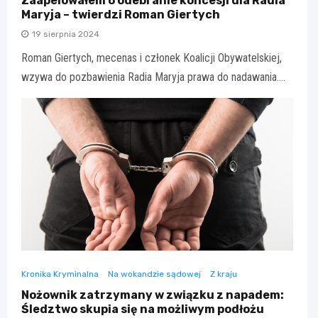
Zaapelowałem o odebranie koncesji dla Radia
Maryja – twierdzi Roman Giertych
19 sierpnia 2024
Roman Giertych, mecenas i członek Koalicji Obywatelskiej,
wzywa do pozbawienia Radia Maryja prawa do nadawania.…
Kronika Kryminalna
Na wokandzie sądowej
Z kraju
Nożownik zatrzymany w związku z napadem:
Śledztwo skupia się na możliwym podłożu