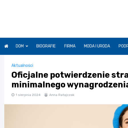
Skip
to
content
DOM
BIOGRAFIE
FIRMA
MODA I URODA
POD
Aktualności
Oficjalne potwierdzenie str
minimalnego wynagrodzenia
1 sierpnia 2024
Anna Ratajczak