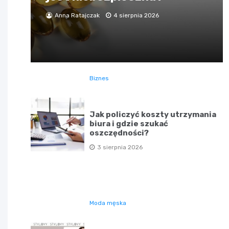
Anna Ratajczak
4 sierpnia 2026
Biznes
Jak policzyć koszty utrzymania
biura i gdzie szukać
oszczędności?
3 sierpnia 2026
Moda męska