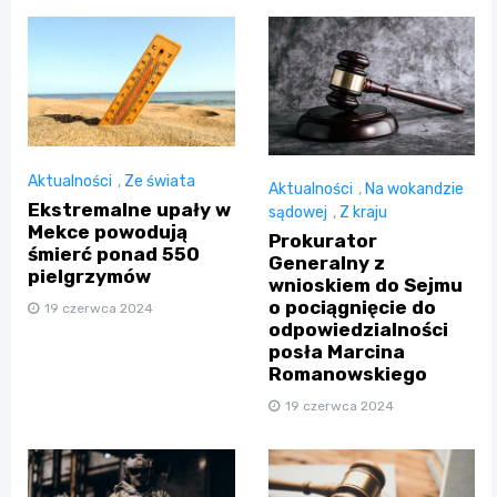
Aktualności
,
Ze świata
Aktualności
,
Na wokandzie
Ekstremalne upały w
sądowej
,
Z kraju
Mekce powodują
Prokurator
śmierć ponad 550
Generalny z
pielgrzymów
wnioskiem do Sejmu
o pociągnięcie do
19 czerwca 2024
odpowiedzialności
posła Marcina
Romanowskiego
19 czerwca 2024