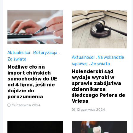
Aktualności
,
Motoryzacja
,
Aktualności
,
Na wokandzie
Ze świata
sądowej
,
Ze świata
Możliwe cło na
Holenderski sąd
import chińskich
wydaje wyroki w
samochodów do UE
sprawie zabójstwa
od 4 lipca, jeśli nie
dziennikarza
dojdzie do
śledczego Petera de
porozumienia
Vriesa
12 czerwca 2024
12 czerwca 2024