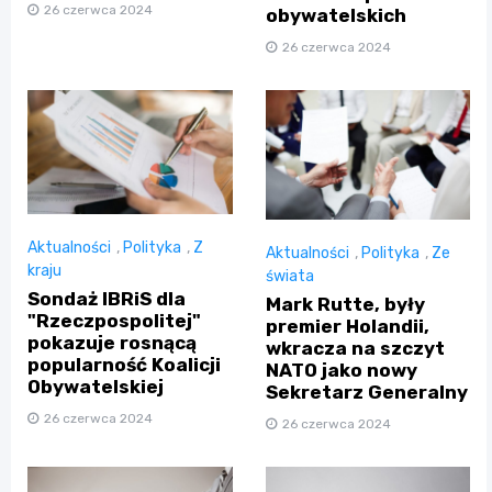
26 czerwca 2024
obywatelskich
26 czerwca 2024
Aktualności
,
Polityka
,
Z
Aktualności
,
Polityka
,
Ze
kraju
świata
Sondaż IBRiS dla
Mark Rutte, były
"Rzeczpospolitej"
premier Holandii,
pokazuje rosnącą
wkracza na szczyt
popularność Koalicji
NATO jako nowy
Obywatelskiej
Sekretarz Generalny
26 czerwca 2024
26 czerwca 2024