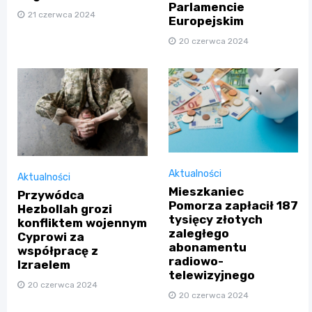
Parlamencie
21 czerwca 2024
Europejskim
20 czerwca 2024
Aktualności
Aktualności
Mieszkaniec
Przywódca
Pomorza zapłacił 187
Hezbollah grozi
tysięcy złotych
konfliktem wojennym
zaległego
Cyprowi za
abonamentu
współpracę z
radiowo-
Izraelem
telewizyjnego
20 czerwca 2024
20 czerwca 2024