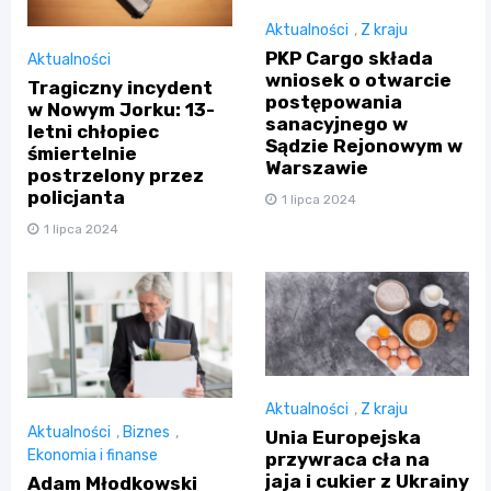
Aktualności
,
Z kraju
PKP Cargo składa
Aktualności
wniosek o otwarcie
Tragiczny incydent
postępowania
w Nowym Jorku: 13-
sanacyjnego w
letni chłopiec
Sądzie Rejonowym w
śmiertelnie
Warszawie
postrzelony przez
policjanta
1 lipca 2024
1 lipca 2024
Aktualności
,
Z kraju
Aktualności
,
Biznes
,
Unia Europejska
Ekonomia i finanse
przywraca cła na
jaja i cukier z Ukrainy
Adam Młodkowski