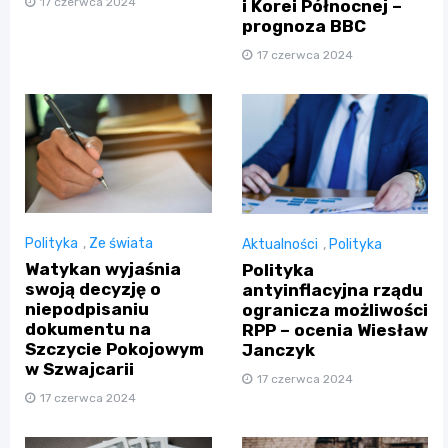
17 czerwca 2024
i Korei Północnej –
prognoza BBC
17 czerwca 2024
Polityka
,
Ze świata
Aktualności
,
Polityka
Watykan wyjaśnia
Polityka
swoją decyzję o
antyinflacyjna rządu
niepodpisaniu
ogranicza możliwości
dokumentu na
RPP – ocenia Wiesław
Szczycie Pokojowym
Janczyk
w Szwajcarii
17 czerwca 2024
17 czerwca 2024