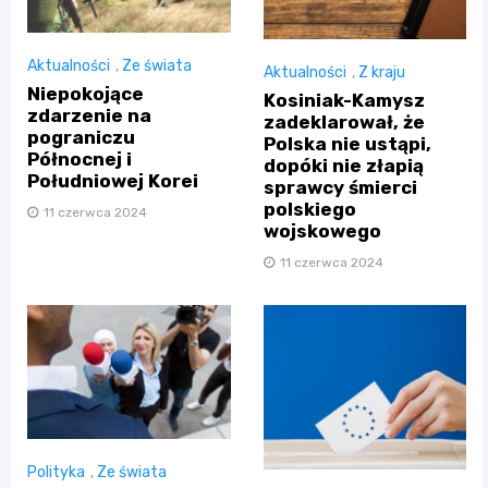
Aktualności
,
Ze świata
Aktualności
,
Z kraju
Niepokojące
Kosiniak-Kamysz
zdarzenie na
zadeklarował, że
pograniczu
Polska nie ustąpi,
Północnej i
dopóki nie złapią
Południowej Korei
sprawcy śmierci
polskiego
11 czerwca 2024
wojskowego
11 czerwca 2024
Polityka
,
Ze świata