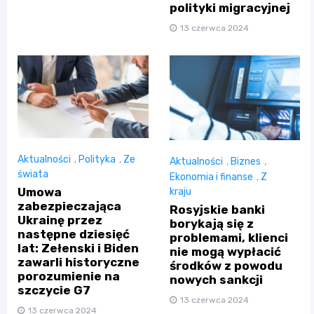
polityki migracyjnej
13 czerwca 2024
Aktualności
,
Polityka
,
Ze
Aktualności
,
Biznes
,
świata
Ekonomia i finanse
,
Z
Umowa
kraju
zabezpieczająca
Rosyjskie banki
Ukrainę przez
borykają się z
następne dziesięć
problemami, klienci
lat: Zełenski i Biden
nie mogą wypłacić
zawarli historyczne
środków z powodu
porozumienie na
nowych sankcji
szczycie G7
13 czerwca 2024
13 czerwca 2024