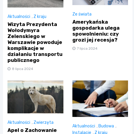
Ze świata
Aktualności
,
Z kraju
Amerykańska
Wizyta Prezydenta
gospodarka ulega
Wołodymyra
spowolnieniu: czy
Zelenskiego w
grozi jej recesja?
Warszawie powoduje
komplikacje w
7 lipca 2024
działaniu transportu
publicznego
8 lipca 2024
Aktualności
,
Zwierzęta
Aktualności
,
Budowa
,
Apel o Zachowanie
Instalacje
,
Z kraju