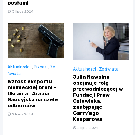
posłami
3 lipca 2024
Aktualności
,
Biznes
,
Ze
Aktualności
,
Ze świata
świata
Julia Nawalna
Wzrost eksportu
obejmuje rolę
niemieckiej broni –
przewodniczącej w
Ukraina i Arabia
Fundacji Praw
Saudyjska na czele
Człowieka,
odbiorców
zastępując
Garry’ego
2 lipca 2024
Kasparowa
2 lipca 2024