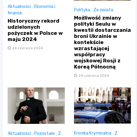
Aktualności
,
Ekonomia i
Polityka
,
Ze świata
finanse
Możliwość zmiany
Historyczny rekord
polityki Seulu w
udzielonych
kwestii dostarczania
pożyczek w Polsce w
broni Ukrainie w
maju 2024
kontekście
wzrastającej
24 czerwca 2024
współpracy
wojskowej Rosji z
Koreą Północną
24 czerwca 2024
Kronika Kryminalna
,
Z
Aktualności
,
Pozostałe
,
Z