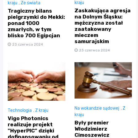
kraju
kraju
,
Ze świata
Zaskakująca agresja
Tragiczny bilans
na Dolnym Śląsku:
pielgrzymki do Mekki:
mężczyzna został
ponad 1000
zaatakowany
zmarłych, w tym
mieczem
blisko 700 Egipcjan
samurajskim
23 czerwca 2024
23 czerwca 2024
Na wokandzie sądowej
,
Z
Technologia
,
Z kraju
kraju
Vigo Photonics
Były premier
realizuje projekt
Włodzimierz
"HyperPIC" dzięki
Cimoszewicz
dofinansowaniu od