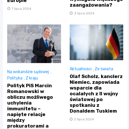
Europie
zaangażowania?
7 lipca 2024
3 lipca 2024
Aktualności
,
Ze świata
Na wokandzie sądowej
,
Olaf Scholz, kanclerz
Polityka
,
Z kraju
Niemiec, zapowiada
Polityk PiS Marcin
wsparcie dla
Romanowski w
ocalałych z II wojny
obliczu możliwego
światowej po
uchylenia
spotkaniu z
immunitetu –
Donaldem Tuskiem
napięte relacje
między
2 lipca 2024
prokuratorami a