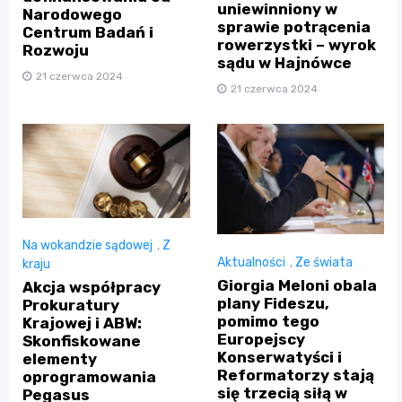
uniewinniony w
Narodowego
sprawie potrącenia
Centrum Badań i
rowerzystki – wyrok
Rozwoju
sądu w Hajnówce
21 czerwca 2024
21 czerwca 2024
Na wokandzie sądowej
,
Z
Aktualności
,
Ze świata
kraju
Giorgia Meloni obala
Akcja współpracy
plany Fideszu,
Prokuratury
pomimo tego
Krajowej i ABW:
Europejscy
Skonfiskowane
Konserwatyści i
elementy
Reformatorzy stają
oprogramowania
się trzecią siłą w
Pegasus