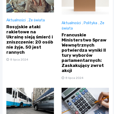
Aktualności
,
Ze świata
Aktualności
,
Polityka
,
Ze
Rosyjskie ataki
świata
rakietowe na
Francuskie
Ukrainę sieją śmierć i
Ministerstwo Spraw
zniszczenie: 20 osób
Wewnętrznych
nie żyje, 50 jest
potwierdza wyniki II
rannych
tury wyborów
8 lipca 2024
parlamentarnych:
Zaskakujący zwrot
akcji
8 lipca 2024