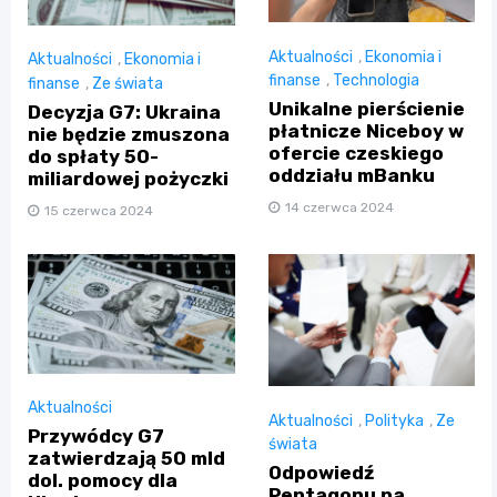
Aktualności
,
Ekonomia i
Aktualności
,
Ekonomia i
finanse
,
Technologia
finanse
,
Ze świata
Unikalne pierścienie
Decyzja G7: Ukraina
płatnicze Niceboy w
nie będzie zmuszona
ofercie czeskiego
do spłaty 50-
oddziału mBanku
miliardowej pożyczki
14 czerwca 2024
15 czerwca 2024
Aktualności
Aktualności
,
Polityka
,
Ze
Przywódcy G7
świata
zatwierdzają 50 mld
Odpowiedź
dol. pomocy dla
Pentagonu na