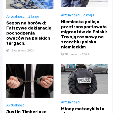
Aktualności
,
Z kraju
Aktualności
,
Z kraju
Niemiecka policja
Sezon na borówki:
przetransportowała
Fałszywe deklaracje
migrantów do Polski:
pochodzenia
Trwają rozmowy na
owoców na polskich
szczeblu polsko-
targach.
niemieckim
18 czerwca 2024
18 czerwca 2024
Aktualności
Aktualności
Młody motocyklista
Justin Timberlake