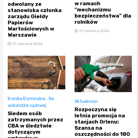
w ramach
odwołany ze
"mechanizmu
stanowiska członka
bezpieczeństwa" dla
zarządu Giełdy
rolników
Papierów
Wartościowych w
27 czerwca 2024
Warszawie
27 czerwca 2024
Kronika Kryminalna
,
Na
Aktualności
wokandzie sądowej
Rozpoczyna się
Siedem osób
letnia promocja na
zatrzymanych przez
stacjach Orlenu:
CBA w śledztwie
Szansa na
dotyczącym
oszczędności do 180
wpływów w