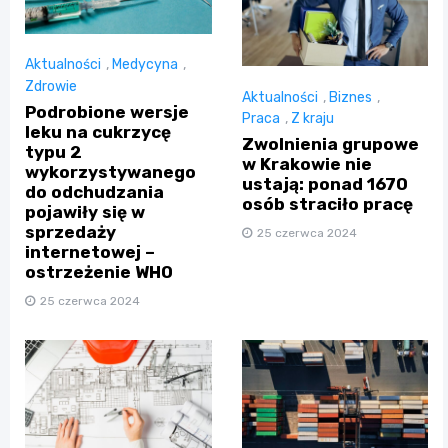
Aktualności
,
Medycyna
,
Zdrowie
Aktualności
,
Biznes
,
Podrobione wersje
Praca
,
Z kraju
leku na cukrzycę
Zwolnienia grupowe
typu 2
w Krakowie nie
wykorzystywanego
ustają: ponad 1670
do odchudzania
osób straciło pracę
pojawiły się w
sprzedaży
25 czerwca 2024
internetowej –
ostrzeżenie WHO
25 czerwca 2024