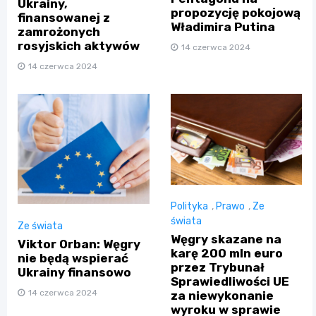
Ukrainy,
propozycję pokojową
finansowanej z
Władimira Putina
zamrożonych
rosyjskich aktywów
14 czerwca 2024
14 czerwca 2024
Polityka
,
Prawo
,
Ze
świata
Ze świata
Węgry skazane na
Viktor Orban: Węgry
karę 200 mln euro
nie będą wspierać
przez Trybunał
Ukrainy finansowo
Sprawiedliwości UE
14 czerwca 2024
za niewykonanie
wyroku w sprawie