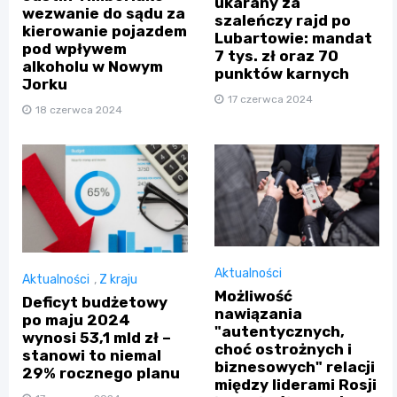
ukarany za
wezwanie do sądu za
szaleńczy rajd po
kierowanie pojazdem
Lubartowie: mandat
pod wpływem
7 tys. zł oraz 70
alkoholu w Nowym
punktów karnych
Jorku
17 czerwca 2024
18 czerwca 2024
Aktualności
Aktualności
,
Z kraju
Możliwość
Deficyt budżetowy
nawiązania
po maju 2024
"autentycznych,
wynosi 53,1 mld zł –
choć ostrożnych i
stanowi to niemal
biznesowych" relacji
29% rocznego planu
między liderami Rosji