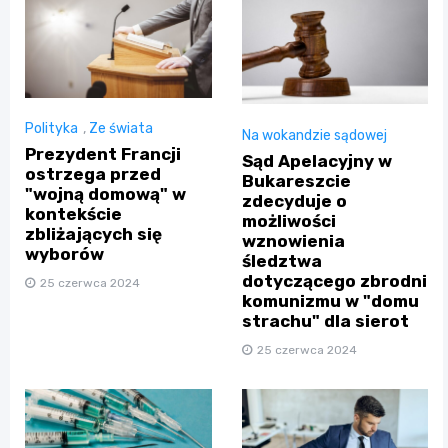
Polityka
,
Ze świata
Na wokandzie sądowej
Prezydent Francji
Sąd Apelacyjny w
ostrzega przed
Bukareszcie
"wojną domową" w
zdecyduje o
kontekście
możliwości
zbliżających się
wznowienia
wyborów
śledztwa
dotyczącego zbrodni
25 czerwca 2024
komunizmu w "domu
strachu" dla sierot
25 czerwca 2024