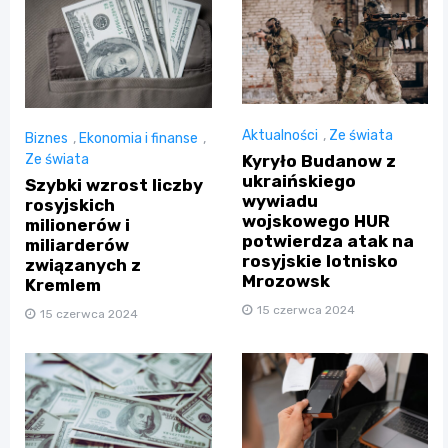
Aktualności
,
Ze świata
Biznes
,
Ekonomia i finanse
,
Kyryło Budanow z
Ze świata
ukraińskiego
Szybki wzrost liczby
wywiadu
rosyjskich
wojskowego HUR
milionerów i
potwierdza atak na
miliarderów
rosyjskie lotnisko
związanych z
Mrozowsk
Kremlem
15 czerwca 2024
15 czerwca 2024