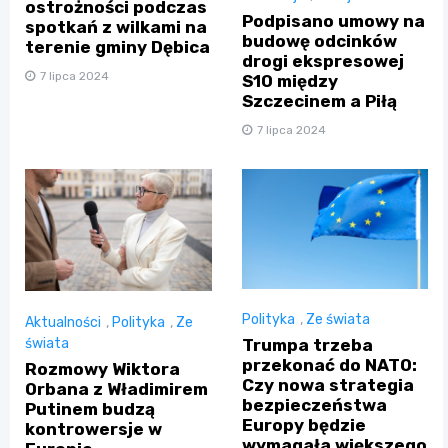
ostrożności podczas
Podpisano umowy na
spotkań z wilkami na
budowę odcinków
terenie gminy Dębica
drogi ekspresowej
7 lipca 2024
S10 między
Szczecinem a Piłą
7 lipca 2024
Polityka
,
Ze świata
Aktualności
,
Polityka
,
Ze
świata
Trumpa trzeba
przekonać do NATO:
Rozmowy Wiktora
Czy nowa strategia
Orbana z Władimirem
bezpieczeństwa
Putinem budzą
Europy będzie
kontrowersje w
wymagała większego