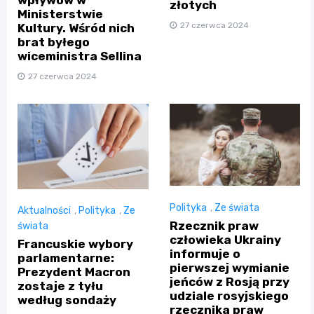
złotych
Ministerstwie
27 czerwca 2024
Kultury. Wśród nich
brat byłego
wiceministra Sellina
27 czerwca 2024
Polityka
,
Ze świata
Aktualności
,
Polityka
,
Ze
Rzecznik praw
świata
człowieka Ukrainy
Francuskie wybory
informuje o
parlamentarne:
pierwszej wymianie
Prezydent Macron
jeńców z Rosją przy
zostaje z tyłu
udziale rosyjskiego
według sondaży
rzecznika praw