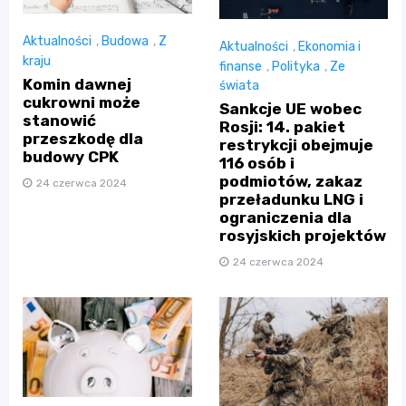
Aktualności
,
Budowa
,
Z
Aktualności
,
Ekonomia i
kraju
finanse
,
Polityka
,
Ze
Komin dawnej
świata
cukrowni może
Sankcje UE wobec
stanowić
Rosji: 14. pakiet
przeszkodę dla
restrykcji obejmuje
budowy CPK
116 osób i
podmiotów, zakaz
24 czerwca 2024
przeładunku LNG i
ograniczenia dla
rosyjskich projektów
24 czerwca 2024