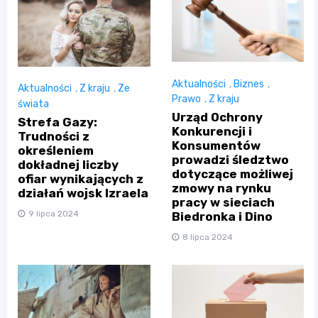
Aktualności
,
Biznes
,
Aktualności
,
Z kraju
,
Ze
Prawo
,
Z kraju
świata
Urząd Ochrony
Strefa Gazy:
Konkurencji i
Trudności z
Konsumentów
określeniem
prowadzi śledztwo
dokładnej liczby
dotyczące możliwej
ofiar wynikających z
zmowy na rynku
działań wojsk Izraela
pracy w sieciach
9 lipca 2024
Biedronka i Dino
8 lipca 2024