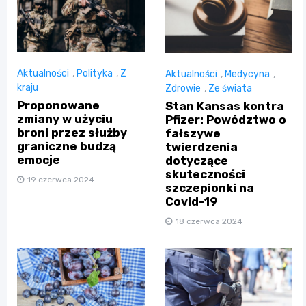
Aktualności
,
Polityka
,
Z
Aktualności
,
Medycyna
,
kraju
Zdrowie
,
Ze świata
Proponowane
Stan Kansas kontra
zmiany w użyciu
Pfizer: Powództwo o
broni przez służby
fałszywe
graniczne budzą
twierdzenia
emocje
dotyczące
skuteczności
19 czerwca 2024
szczepionki na
Covid-19
18 czerwca 2024