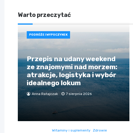
Warto przeczytać
PODRÓŻE I WYPOCZYNEK
Przepis na udany weekend
ze znajomymi nad morzem:
atrakcje, logistyka i wybór
idealnego lokum
Anna Ratajczak
7 sierpnia 2026
Witaminy i suplementy
Zdrowie