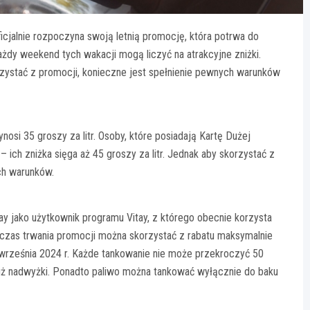
oficjalnie rozpoczyna swoją letnią promocję, która potrwa do
 każdy weekend tych wakacji mogą liczyć na atrakcyjne zniżki.
rzystać z promocji, konieczne jest spełnienie pewnych warunków
nosi 35 groszy za litr. Osoby, które posiadają Kartę Dużej
ich zniżka sięga aż 45 groszy za litr. Jednak aby skorzystać z
ch warunków.
tay jako użytkownik programu Vitay, z którego obecnie korzysta
dczas trwania promocji można skorzystać z rabatu maksymalnie
1 września 2024 r. Każde tankowanie nie może przekroczyć 50
e już nadwyżki. Ponadto paliwo można tankować wyłącznie do baku