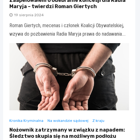
Zaapelowałem o odebranie koncesji dla Radia
Maryja – twierdzi Roman Giertych
19 sierpnia 2024
Roman Giertych, mecenas i członek Koalicji Obywatelskiej,
wzywa do pozbawienia Radia Maryja prawa do nadawania.…
Kronika Kryminalna
Na wokandzie sądowej
Z kraju
Nożownik zatrzymany w związku z napadem:
Śledztwo skupia się na możliwym podłożu