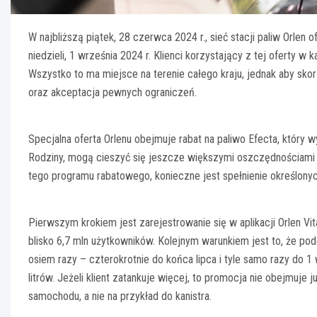
W najbliższą piątek, 28 czerwca 2024 r., sieć stacji paliw Orlen 
niedzieli, 1 września 2024 r. Klienci korzystający z tej oferty w
Wszystko to ma miejsce na terenie całego kraju, jednak aby sko
oraz akceptacja pewnych ograniczeń.
Specjalna oferta Orlenu obejmuje rabat na paliwo Efecta, który wy
Rodziny, mogą cieszyć się jeszcze większymi oszczędnościami – 
tego programu rabatowego, konieczne jest spełnienie określony
Pierwszym krokiem jest zarejestrowanie się w aplikacji Orlen Vi
blisko 6,7 mln użytkowników. Kolejnym warunkiem jest to, że po
osiem razy – czterokrotnie do końca lipca i tyle samo razy do 
litrów. Jeżeli klient zatankuje więcej, to promocja nie obejmuj
samochodu, a nie na przykład do kanistra.