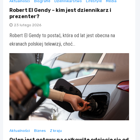
Aktualności
Biografie
Dziennikarstwo
Lifestyle
Media
Robert El Gendy – kim jest dziennikarz i
prezenter?
23 lutego 2026
Robert El Gendy to postać, która od lat jest obecna na
ekranach polskiej telewizji, choć…
Aktualności
Biznes
Z kraju
Orlen jest gotowy na całkowite odcięcie się od