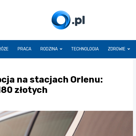
O.pl
RÓŻE
PRACA
RODZINA
TECHNOLOGIA
ZDROWIE
cja na stacjach Orlenu:
180 złotych