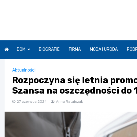
Skip
to
content
DOM
BIOGRAFIE
FIRMA
MODA I URODA
POD
Aktualności
Rozpoczyna się letnia promo
Szansa na oszczędności do 
27 czerwca 2024
Anna Ratajczak