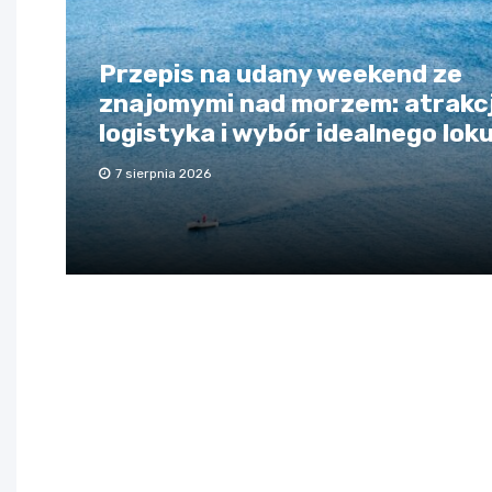
Przepis na udany weekend ze
znajomymi nad morzem: atrakcj
logistyka i wybór idealnego lok
7 sierpnia 2026