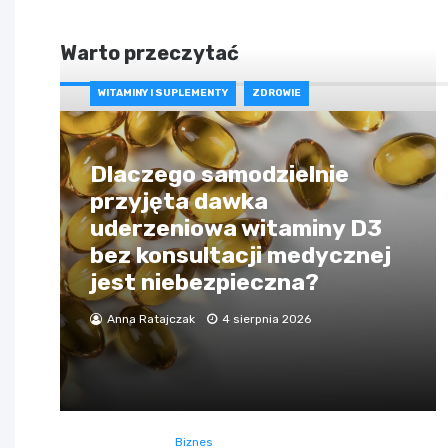
Warto przeczytać
WITAMINY I SUPLEMENTY
ZDROWIE
Dlaczego samodzielnie
przyjęta dawka
uderzeniowa witaminy D3
bez konsultacji medycznej
jest niebezpieczna?
Anna Ratajczak
4 sierpnia 2026
Biznes