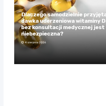
Dlaczego samodzielnie przyjęt
dawka uderzeniowa witaminy 
bez konsultacji medycznej jest
niebezpieczna?
4 sierpnia 2026