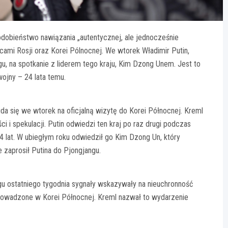
odobieństwo nawiązania „autentycznej, ale jednocześnie
cami Rosji oraz Korei Pólnocnej. We wtorek Władimir Putin,
gu, na spotkanie z liderem tego kraju, Kim Dzong Unem. Jest to
ojny – 24 lata temu.
uda się we wtorek na oficjalną wizytę do Korei Północnej. Kreml
 i spekulacji. Putin odwiedzi ten kraj po raz drugi podczas
24 lat. W ubiegłym roku odwiedził go Kim Dzong Un, który
zaprosił Putina do Pjongjangu.
ągu ostatniego tygodnia sygnały wskazywały na nieuchronność
ż prowadzone w Korei Północnej. Kreml nazwał to wydarzenie