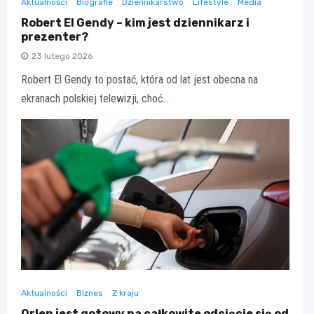
Aktualności
Biografie
Dziennikarstwo
Lifestyle
Media
Robert El Gendy – kim jest dziennikarz i
prezenter?
23 lutego 2026
Robert El Gendy to postać, która od lat jest obecna na
ekranach polskiej telewizji, choć…
Aktualności
Biznes
Z kraju
Orlen jest gotowy na całkowite odcięcie się od