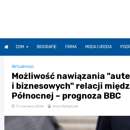
Skip
to
content
DOM
BIOGRAFIE
FIRMA
MODA I URODA
POD
Aktualności
Możliwość nawiązania "aute
i biznesowych" relacji między
Północnej – prognoza BBC
17 czerwca 2024
Anna Ratajczak