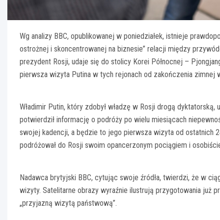
Wg analizy BBC, opublikowanej w poniedziałek, istnieje prawdop
ostrożnej i skoncentrowanej na biznesie” relacji między przywód
prezydent Rosji, udaje się do stolicy Korei Północnej – Pjongjan
pierwsza wizyta Putina w tych rejonach od zakończenia zimnej w
Władimir Putin, który zdobył władzę w Rosji drogą dyktatorską, 
potwierdził informację o podróży po wielu miesiącach niepewności
swojej kadencji, a będzie to jego pierwsza wizyta od ostatnich 
podróżował do Rosji swoim opancerzonym pociągiem i osobiście 
Nadawca brytyjski BBC, cytując swoje źródła, twierdzi, że w ci
wizyty. Satelitarne obrazy wyraźnie ilustrują przygotowania ju
„przyjazną wizytą państwową”.