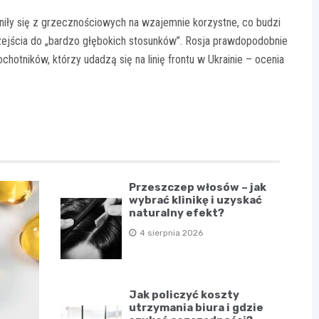
niły się z grzecznościowych na wzajemnie korzystne, co budzi
rzejścia do „bardzo głębokich stosunków”. Rosja prawdopodobnie
otników, którzy udadzą się na linię frontu w Ukrainie – ocenia
Przeszczep włosów – jak
wybrać klinikę i uzyskać
naturalny efekt?
4 sierpnia 2026
Jak policzyć koszty
utrzymania biura i gdzie