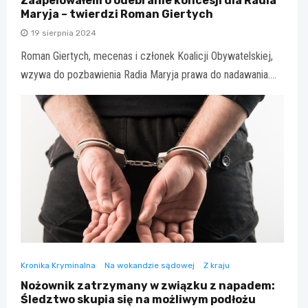
Zaapelowałem o odebranie koncesji dla Radia
Maryja – twierdzi Roman Giertych
19 sierpnia 2024
Roman Giertych, mecenas i członek Koalicji Obywatelskiej,
wzywa do pozbawienia Radia Maryja prawa do nadawania.…
Kronika Kryminalna
Na wokandzie sądowej
Z kraju
Nożownik zatrzymany w związku z napadem:
Śledztwo skupia się na możliwym podłożu