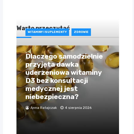
Warto przeczytać
WITAMINY I SUPLEMENTY
ZDROWIE
Dlaczego samodzielnie
przyjęta dawka
uderzeniowa witaminy
D3 bez konsultacji
medycznej jest
niebezpieczna?
Anna Ratajczak
4 sierpnia 2026