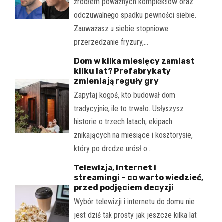
źródłem poważnych kompleksów oraz
odczuwalnego spadku pewności siebie.
Zauważasz u siebie stopniowe
przerzedzanie fryzury,…
Dom w kilka miesięcy zamiast
kilku lat? Prefabrykaty
zmieniają reguły gry
Zapytaj kogoś, kto budował dom
tradycyjnie, ile to trwało. Usłyszysz
historie o trzech latach, ekipach
znikających na miesiące i kosztorysie,
który po drodze urósł o…
Telewizja, internet i
streamingi – co warto wiedzieć,
przed podjęciem decyzji
Wybór telewizji i internetu do domu nie
jest dziś tak prosty jak jeszcze kilka lat