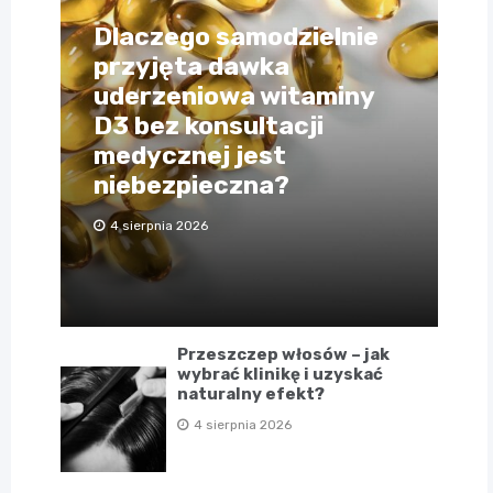
Dlaczego samodzielnie
przyjęta dawka
uderzeniowa witaminy
D3 bez konsultacji
medycznej jest
niebezpieczna?
4 sierpnia 2026
Przeszczep włosów – jak
wybrać klinikę i uzyskać
naturalny efekt?
4 sierpnia 2026