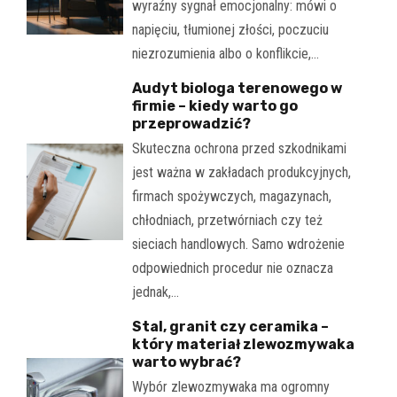
wyraźny sygnał emocjonalny: mówi o
napięciu, tłumionej złości, poczuciu
niezrozumienia albo o konflikcie,…
Audyt biologa terenowego w
firmie – kiedy warto go
przeprowadzić?
Skuteczna ochrona przed szkodnikami
jest ważna w zakładach produkcyjnych,
firmach spożywczych, magazynach,
chłodniach, przetwórniach czy też
sieciach handlowych. Samo wdrożenie
odpowiednich procedur nie oznacza
jednak,…
Stal, granit czy ceramika –
który materiał zlewozmywaka
warto wybrać?
Wybór zlewozmywaka ma ogromny