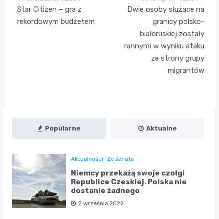
Nawigacja
Star Citizen – gra z
Dwie osoby służące na
wpisu
rekordowym budżetem
granicy polsko-
białoruskiej zostały
rannymi w wyniku ataku
ze strony grupy
migrantów
Popularne
Aktualne
Aktualności
Ze świata
Niemcy przekażą swoje czołgi
Republice Czeskiej. Polska nie
dostanie żadnego
2 września 2022