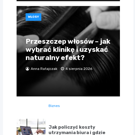
WŁOSY
Przeszczep włosów – jak
wybrać klinikę i uzyskać
naturalny efekt?
Anna Ratajczak
4 sierpnia 2026
Biznes
Jak policzyć koszty
utrzymania biura i gdzie