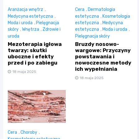
Aranżacja wnętrz
,
Cera
,
Dermatologia
Medycyna estetyczna
,
estetyczna
,
Kosmetologia
Moda i uroda
,
Pielęgnacja
estetyczna
,
Medycyna
skóry
,
Wnętrza
,
Zdrowie i
estetyczna
,
Moda i uroda
,
uroda
Pielęgnacja skóry
Mezoterapia igłowa
Bruzdy nosowo-
twarzy: skutki
wargowe: Przyczyny
uboczne i efekty
powstawania i
przed i po zabiegu
nowoczesne metody
ich wypełniania
18 maja 2025
18 maja 2025
Cera
,
Choroby
,