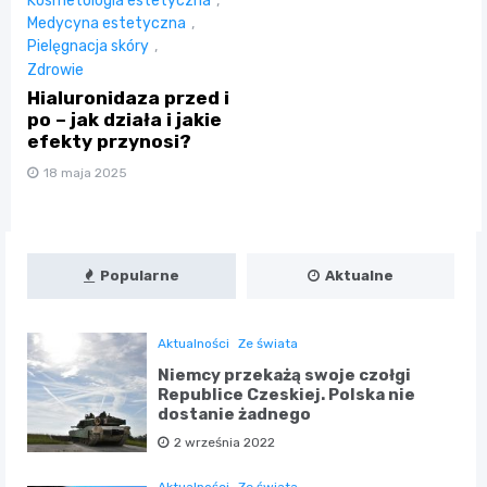
Kosmetologia estetyczna
,
Medycyna estetyczna
,
Pielęgnacja skóry
,
Zdrowie
Hialuronidaza przed i
po – jak działa i jakie
efekty przynosi?
18 maja 2025
Popularne
Aktualne
Aktualności
Ze świata
Niemcy przekażą swoje czołgi
Republice Czeskiej. Polska nie
dostanie żadnego
2 września 2022
Aktualności
Ze świata