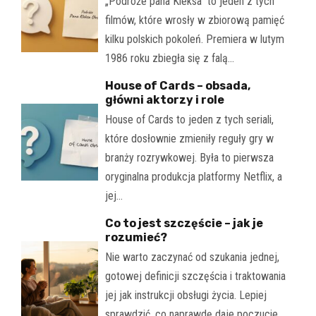
„Podróże pana Kleksa" to jeden z tych
filmów, które wrosły w zbiorową pamięć
kilku polskich pokoleń. Premiera w lutym
1986 roku zbiegła się z falą…
House of Cards – obsada,
główni aktorzy i role
House of Cards to jeden z tych seriali,
które dosłownie zmieniły reguły gry w
branży rozrywkowej. Była to pierwsza
oryginalna produkcja platformy Netflix, a
jej…
Co to jest szczęście – jak je
rozumieć?
Nie warto zaczynać od szukania jednej,
gotowej definicji szczęścia i traktowania
jej jak instrukcji obsługi życia. Lepiej
sprawdzić, co naprawdę daje poczucie