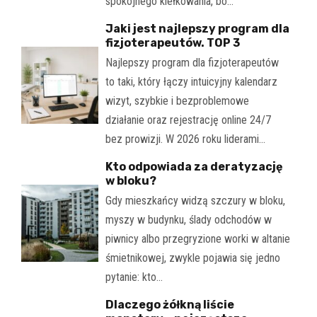
spokojnego kiełkowania, bo…
Jaki jest najlepszy program dla
fizjoterapeutów. TOP 3
Najlepszy program dla fizjoterapeutów
to taki, który łączy intuicyjny kalendarz
wizyt, szybkie i bezproblemowe
działanie oraz rejestrację online 24/7
bez prowizji. W 2026 roku liderami…
Kto odpowiada za deratyzację
w bloku?
Gdy mieszkańcy widzą szczury w bloku,
myszy w budynku, ślady odchodów w
piwnicy albo przegryzione worki w altanie
śmietnikowej, zwykle pojawia się jedno
pytanie: kto…
Dlaczego żółkną liście