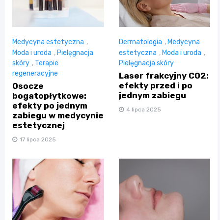
Medycyna estetyczna
,
Dermatologia
,
Medycyna
Moda i uroda
,
Pielęgnacja
estetyczna
,
Moda i uroda
,
skóry
,
Terapie
Pielęgnacja skóry
regeneracyjne
Laser frakcyjny CO2:
efekty przed i po
Osocze
jednym zabiegu
bogatopłytkowe:
efekty po jednym
4 lipca 2025
zabiegu w medycynie
estetycznej
17 lipca 2025