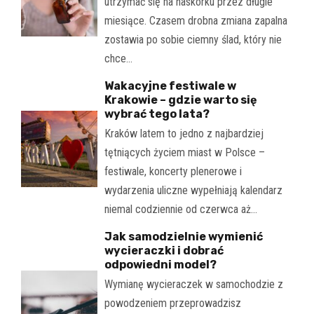
utrzymać się na naskórku przez długie
miesiące. Czasem drobna zmiana zapalna
zostawia po sobie ciemny ślad, który nie
chce…
Wakacyjne festiwale w
Krakowie – gdzie warto się
wybrać tego lata?
Kraków latem to jedno z najbardziej
tętniących życiem miast w Polsce –
festiwale, koncerty plenerowe i
wydarzenia uliczne wypełniają kalendarz
niemal codziennie od czerwca aż…
Jak samodzielnie wymienić
wycieraczki i dobrać
odpowiedni model?
Wymianę wycieraczek w samochodzie z
powodzeniem przeprowadzisz