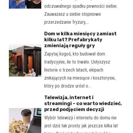
odczuwalnego spadku pewności siebie.
Zauważasz u siebie stopniowe
przerzedzanie fryzury,…
Dom w kilka miesięcy zamiast
kilku lat? Prefabrykaty
zmieniają reguły gry
Zapytaj kogoś, kto budował dom
tradycyjnie, ile to trwało. Usłyszysz
historie o trzech latach, ekipach
znikających na miesiące i kosztorysie,
który po drodze urósł o…
Telewizja, internet i
streamingi – co warto wiedzieć,
przed podjęciem decyzji
Wybór telewizji i internetu do domu nie
jest dziś tak prosty jak jeszcze kilka lat