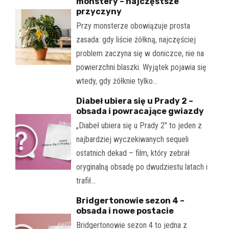
monstery – najczęstsze
przyczyny
Przy monsterze obowiązuje prosta
zasada: gdy liście żółkną, najczęściej
problem zaczyna się w doniczce, nie na
powierzchni blaszki. Wyjątek pojawia się
wtedy, gdy żółknie tylko…
Diabeł ubiera się u Prady 2 –
obsada i powracające gwiazdy
„Diabeł ubiera się u Prady 2" to jeden z
najbardziej wyczekiwanych sequeli
ostatnich dekad – film, który zebrał
oryginalną obsadę po dwudziestu latach i
trafił…
Bridgertonowie sezon 4 –
obsada i nowe postacie
Bridgertonowie sezon 4 to jedna z