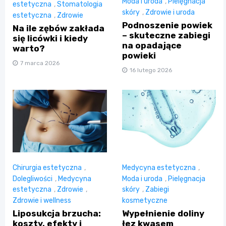
Moda i uroda
,
Pielęgnacja
estetyczna
,
Stomatologia
skóry
,
Zdrowie i uroda
estetyczna
,
Zdrowie
Podnoszenie powiek
Na ile zębów zakłada
– skuteczne zabiegi
się licówki i kiedy
na opadające
warto?
powieki
7 marca 2026
16 lutego 2026
Chirurgia estetyczna
,
Medycyna estetyczna
,
Dolegliwości
,
Medycyna
Moda i uroda
,
Pielęgnacja
estetyczna
,
Zdrowie
,
skóry
,
Zabiegi
Zdrowie i wellness
kosmetyczne
Liposukcja brzucha:
Wypełnienie doliny
koszty, efekty i
łez kwasem