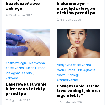
bezpieczeństwo
hialuronowym –
zabiegu
przegląd zabiegów i
efektów przed i po
22 stycznia 2026
4 grudnia 2025
Kosmetologia
,
Medycyna
Medycyna estetyczna
,
estetyczna
,
Moda i uroda
,
Moda i uroda
,
Pielęgnacja
Pielęgnacja skóry
,
skóry
,
Zabiegi
Zdrowie
kosmetyczne
Laserowe usuwanie
Powiększanie ust: ile
blizn: cena i efekty
trwa zabieg i jakie są
przed i po
jego efekty?
4 grudnia 2025
10 listopada 2025