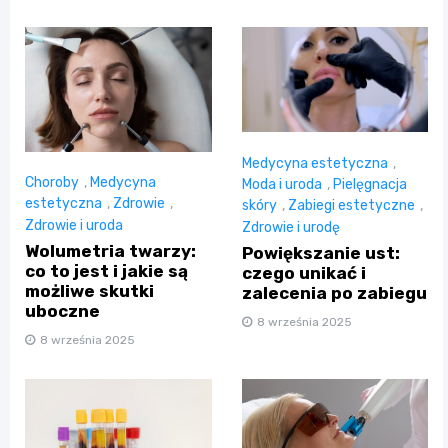
Medycyna estetyczna
,
Choroby
,
Medycyna
Moda i uroda
,
Pielęgnacja
estetyczna
,
Zdrowie
,
skóry
,
Zabiegi estetyczne
,
Zdrowie i uroda
Zdrowie i urodę
Wolumetria twarzy:
Powiększanie ust:
co to jest i jakie są
czego unikać i
możliwe skutki
zalecenia po zabiegu
uboczne
8 września 2025
8 września 2025