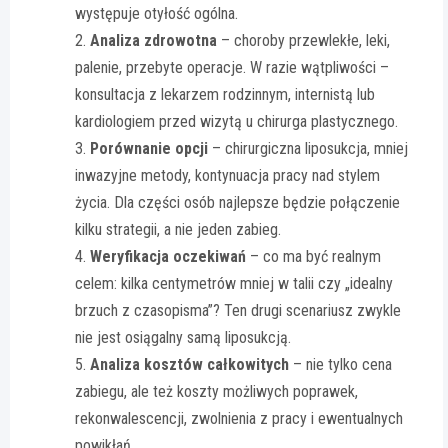
występuje otyłość ogólna.
Analiza zdrowotna
– choroby przewlekłe, leki,
palenie, przebyte operacje. W razie wątpliwości –
konsultacja z lekarzem rodzinnym, internistą lub
kardiologiem przed wizytą u chirurga plastycznego.
Porównanie opcji
– chirurgiczna liposukcja, mniej
inwazyjne metody, kontynuacja pracy nad stylem
życia. Dla części osób najlepsze będzie połączenie
kilku strategii, a nie jeden zabieg.
Weryfikacja oczekiwań
– co ma być realnym
celem: kilka centymetrów mniej w talii czy „idealny
brzuch z czasopisma”? Ten drugi scenariusz zwykle
nie jest osiągalny samą liposukcją.
Analiza kosztów całkowitych
– nie tylko cena
zabiegu, ale też koszty możliwych poprawek,
rekonwalescencji, zwolnienia z pracy i ewentualnych
powikłań.