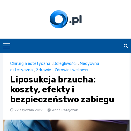
Skip
to
content
O.pl
Chirurgia estetyczna
,
Dolegliwości
,
Medycyna
estetyczna
,
Zdrowie
,
Zdrowie i wellness
Liposukcja brzucha:
koszty, efekty i
bezpieczeństwo zabiegu
22 stycznia 2026
Anna Ratajczak