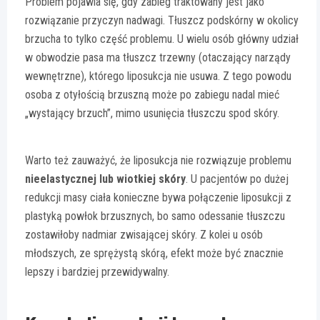
Problem pojawia się, gdy zabieg traktowany jest jako
rozwiązanie przyczyn nadwagi. Tłuszcz podskórny w okolicy
brzucha to tylko część problemu. U wielu osób główny udział
w obwodzie pasa ma tłuszcz trzewny (otaczający narządy
wewnętrzne), którego liposukcja nie usuwa. Z tego powodu
osoba z otyłością brzuszną może po zabiegu nadal mieć
„wystający brzuch”, mimo usunięcia tłuszczu spod skóry.
Warto też zauważyć, że liposukcja nie rozwiązuje problemu
nieelastycznej lub wiotkiej skóry
. U pacjentów po dużej
redukcji masy ciała konieczne bywa połączenie liposukcji z
plastyką powłok brzusznych, bo samo odessanie tłuszczu
zostawiłoby nadmiar zwisającej skóry. Z kolei u osób
młodszych, ze sprężystą skórą, efekt może być znacznie
lepszy i bardziej przewidywalny.