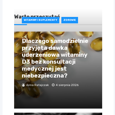
Warto przeczytać
WITAMINY I SUPLEMENTY
ZDROWIE
Dlaczego samodzielnie
przyjęta dawka
uderzeniowa witaminy
D3 bez konsultacji
medycznej jest
niebezpieczna?
Anna Ratajczak
4 sierpnia 2026