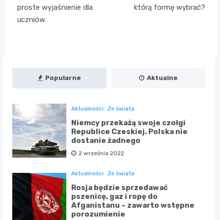
wpisu
proste wyjaśnienie dla
którą formę wybrać?
uczniów
Popularne
Aktualne
Aktualności
Ze świata
Niemcy przekażą swoje czołgi
Republice Czeskiej. Polska nie
dostanie żadnego
2 września 2022
Aktualności
Ze świata
Rosja będzie sprzedawać
pszenicę, gaz i ropę do
Afganistanu – zawarto wstępne
porozumienie