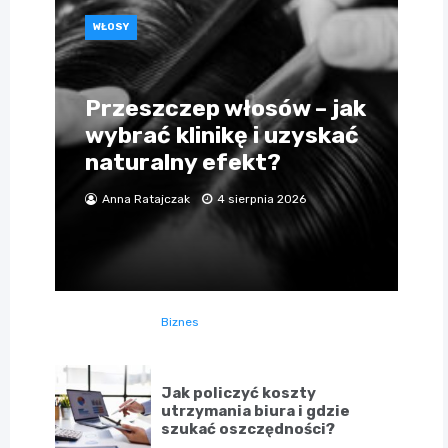
WŁOSY
Przeszczep włosów – jak
wybrać klinikę i uzyskać
naturalny efekt?
Anna Ratajczak
4 sierpnia 2026
Biznes
Jak policzyć koszty
utrzymania biura i gdzie
szukać oszczędności?