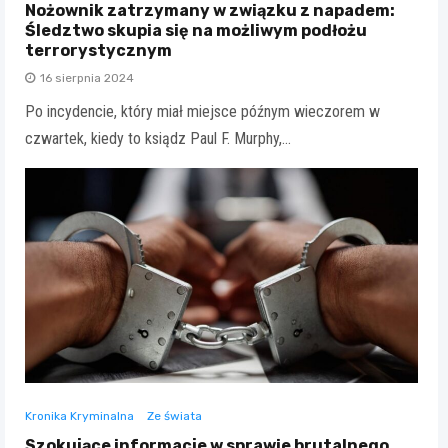
Nożownik zatrzymany w związku z napadem:
Śledztwo skupia się na możliwym podłożu
terrorystycznym
16 sierpnia 2024
Po incydencie, który miał miejsce późnym wieczorem w
czwartek, kiedy to ksiądz Paul F. Murphy,…
Kronika Kryminalna
Ze świata
Szokujące informacje w sprawie brutalnego