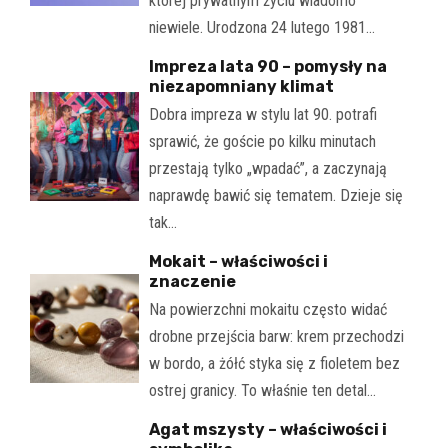
której prywatnym życiu wiadomo
niewiele. Urodzona 24 lutego 1981…
Impreza lata 90 – pomysły na
niezapomniany klimat
Dobra impreza w stylu lat 90. potrafi
sprawić, że goście po kilku minutach
przestają tylko „wpadać”, a zaczynają
naprawdę bawić się tematem. Dzieje się
tak…
Mokait – właściwości i
znaczenie
Na powierzchni mokaitu często widać
drobne przejścia barw: krem przechodzi
w bordo, a żółć styka się z fioletem bez
ostrej granicy. To właśnie ten detal…
Agat mszysty – właściwości i