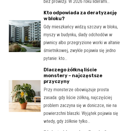
bez prowizji. W 2026 roku liderami…
Kto odpowiada za deratyzację
w bloku?
Gdy mieszkańcy widzą szczury w bloku,
myszy w budynku, ślady odchodów w
piwnicy albo przegryzione worki w altanie
śmietnikowej, zwykle pojawia się jedno
pytanie: kto…
Dlaczego żółkną liście
monstery – najczęstsze
przyczyny
Przy monsterze obowiązuje prosta
zasada: gdy liście żółkną, najczęściej
problem zaczyna się w doniczce, nie na
powierzchni blaszki. Wyjątek pojawia się
wtedy, gdy żółknie tylko…