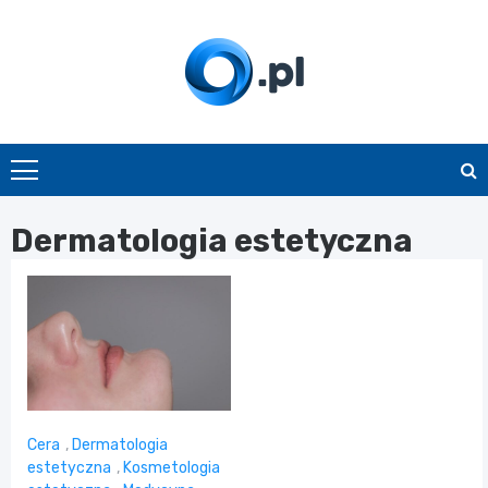
Skip
to
content
O.pl
Dermatologia estetyczna
Cera
,
Dermatologia
estetyczna
,
Kosmetologia