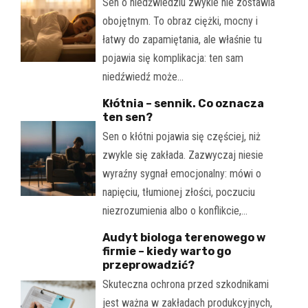
Sen o niedźwiedziu zwykle nie zostawia
obojętnym. To obraz ciężki, mocny i
łatwy do zapamiętania, ale właśnie tu
pojawia się komplikacja: ten sam
niedźwiedź może…
Kłótnia – sennik. Co oznacza
ten sen?
Sen o kłótni pojawia się częściej, niż
zwykle się zakłada. Zazwyczaj niesie
wyraźny sygnał emocjonalny: mówi o
napięciu, tłumionej złości, poczuciu
niezrozumienia albo o konflikcie,…
Audyt biologa terenowego w
firmie – kiedy warto go
przeprowadzić?
Skuteczna ochrona przed szkodnikami
jest ważna w zakładach produkcyjnych,