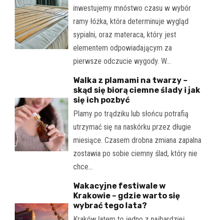
inwestujemy mnóstwo czasu w wybór
ramy łóżka, która determinuje wygląd
sypialni, oraz materaca, który jest
elementem odpowiadającym za
pierwsze odczucie wygody. W…
Walka z plamami na twarzy –
skąd się biorą ciemne ślady i jak
się ich pozbyć
Plamy po trądziku lub słońcu potrafią
utrzymać się na naskórku przez długie
miesiące. Czasem drobna zmiana zapalna
zostawia po sobie ciemny ślad, który nie
chce…
Wakacyjne festiwale w
Krakowie – gdzie warto się
wybrać tego lata?
Kraków latem to jedno z najbardziej