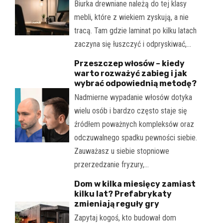
Biurka drewniane należą do tej klasy
mebli, które z wiekiem zyskują, a nie
tracą. Tam gdzie laminat po kilku latach
zaczyna się łuszczyć i odpryskiwać,…
Przeszczep włosów – kiedy
warto rozważyć zabieg i jak
wybrać odpowiednią metodę?
Nadmierne wypadanie włosów dotyka
wielu osób i bardzo często staje się
źródłem poważnych kompleksów oraz
odczuwalnego spadku pewności siebie.
Zauważasz u siebie stopniowe
przerzedzanie fryzury,…
Dom w kilka miesięcy zamiast
kilku lat? Prefabrykaty
zmieniają reguły gry
Zapytaj kogoś, kto budował dom