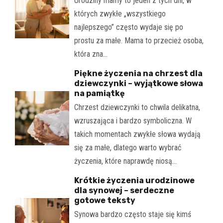
Urodziny mamy to jeden z tych dni, w
których zwykłe „wszystkiego
najlepszego” często wydaje się po
prostu za małe. Mama to przecież osoba,
która zna…
Piękne życzenia na chrzest dla
dziewczynki – wyjątkowe słowa
na pamiątkę
Chrzest dziewczynki to chwila delikatna,
wzruszająca i bardzo symboliczna. W
takich momentach zwykłe słowa wydają
się za małe, dlatego warto wybrać
życzenia, które naprawdę niosą…
Krótkie życzenia urodzinowe
dla synowej – serdeczne
gotowe teksty
Synowa bardzo często staje się kimś