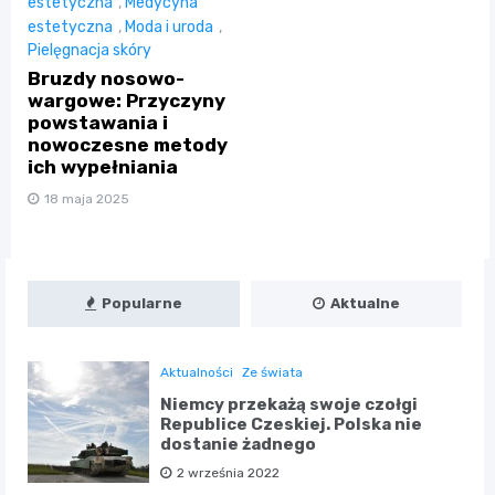
estetyczna
,
Medycyna
estetyczna
,
Moda i uroda
,
Pielęgnacja skóry
Bruzdy nosowo-
wargowe: Przyczyny
powstawania i
nowoczesne metody
ich wypełniania
18 maja 2025
Popularne
Aktualne
Aktualności
Ze świata
Niemcy przekażą swoje czołgi
Republice Czeskiej. Polska nie
dostanie żadnego
2 września 2022