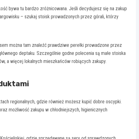
kość bywa tu bardzo zróżnicowana. Jeśli decydujesz się na zakup
argowisku – szukaj stoisk prowadzonych przez górali, którzy
asem można tam znaleźć prawdziwe perełki prowadzone przez
 z głównego deptaku. Szczególnie godne polecenia są małe stoiska
ystów, a więcej lokalnych mieszkańców robiących zakupy.
oduktami
tach regionalnych, gdzie również możesz kupić dobre oscypki.
raz możliwość zakupu w chłodniejszych, higienicznych
. Kościeliskiej, gdzie sprzedawane są sery od sprawdzonych