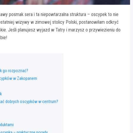
wy posmak sera i ta niepowtarzalna struktura – oscypek to nie
statniej wizywy w zimowej stolicy Polski, postanowiłam odkryć
kie. Jeśli planujesz wyjazd w Tatry i marzysz o przywiezieniu do
bie!
ak go rozpoznać?
oscypków w Zakopanem
k
ukać dobrych oscypków w centrum?
oduktami
scypka – praktyczne porady