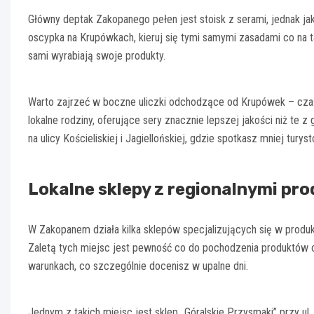
Główny deptak Zakopanego pełen jest stoisk z serami, jednak ja
oscypka na Krupówkach, kieruj się tymi samymi zasadami co na t
sami wyrabiają swoje produkty.
Warto zajrzeć w boczne uliczki odchodzące od Krupówek – cz
lokalne rodziny, oferujące sery znacznie lepszej jakości niż te
na ulicy Kościeliskiej i Jagiellońskiej, gdzie spotkasz mniej tur
Lokalne sklepy z regionalnymi pr
W Zakopanem działa kilka sklepów specjalizujących się w produk
Zaletą tych miejsc jest pewność co do pochodzenia produktów o
warunkach, co szczególnie docenisz w upalne dni.
Jednym z takich miejsc jest sklep „Góralskie Przysmaki” przy ul