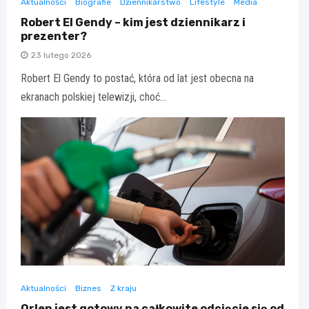
Aktualności
Biografie
Dziennikarstwo
Lifestyle
Media
Robert El Gendy – kim jest dziennikarz i
prezenter?
23 lutego 2026
Robert El Gendy to postać, która od lat jest obecna na
ekranach polskiej telewizji, choć…
Aktualności
Biznes
Z kraju
Orlen jest gotowy na całkowite odcięcie się od