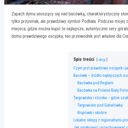
Zapach dymu unoszący się nad bacówką, charakterystyczny słona
tylko przysmak, ale prawdziwy symbol Podhala. Podczas mojej o
miejsca, gdzie można kupić te najlepsze, autentyczne sery górals
domu prawdziwego oscypka, ten przewodnik jest właśnie dla Cie
Spis treści
ukryj
Czym jest prawdziwy oscypek i j
Bacówki – źródło najlepszych 
Bacówka pod Reglami
Bacówka na Polanie Biały Poto
Targowiska i stoiska – gdzie sz
Targowisko pod Gubałówką
Krupówki i okolice
Lokalne sklepy z regionalnymi pr
Jak smakować i przechowywać o