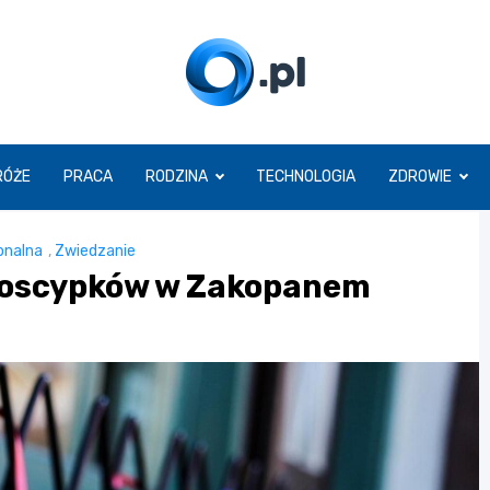
O.pl
RÓŻE
PRACA
RODZINA
TECHNOLOGIA
ZDROWIE
onalna
,
Zwiedzanie
p oscypków w Zakopanem