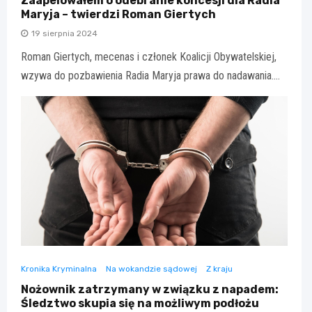
Zaapelowałem o odebranie koncesji dla Radia
Maryja – twierdzi Roman Giertych
19 sierpnia 2024
Roman Giertych, mecenas i członek Koalicji Obywatelskiej,
wzywa do pozbawienia Radia Maryja prawa do nadawania.…
Kronika Kryminalna
Na wokandzie sądowej
Z kraju
Nożownik zatrzymany w związku z napadem:
Śledztwo skupia się na możliwym podłożu