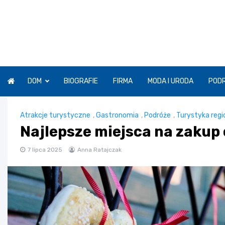
Skip
to
content
DOM
BIOGRAFIE
FIRMA
MODA I URODA
POD
Atrakcje turystyczne
,
Gastronomia
,
Podróże
,
Turystyka regi
Najlepsze miejsca na zaku
7 lipca 2025
Anna Ratajczak