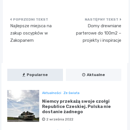
Nawigacja
Najlepsze miejsca na
Domy drewniane
wpisu
zakup oscypków w
parterowe do 100m2 –
Zakopanem
projekty i inspiracje
Popularne
Aktualne
Aktualności
Ze świata
Niemcy przekażą swoje czołgi
Republice Czeskiej. Polska nie
dostanie żadnego
2 września 2022