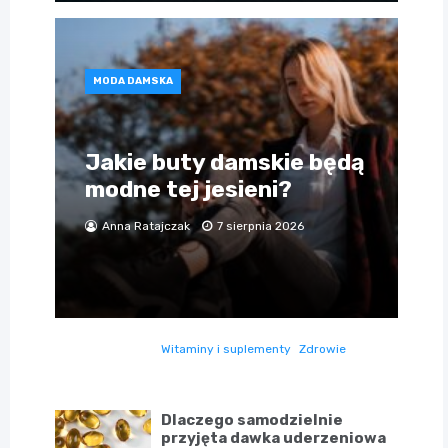
MODA DAMSKA
Jakie buty damskie będą
modne tej jesieni?
Anna Ratajczak
7 sierpnia 2026
Witaminy i suplementy
Zdrowie
Dlaczego samodzielnie
przyjęta dawka uderzeniowa