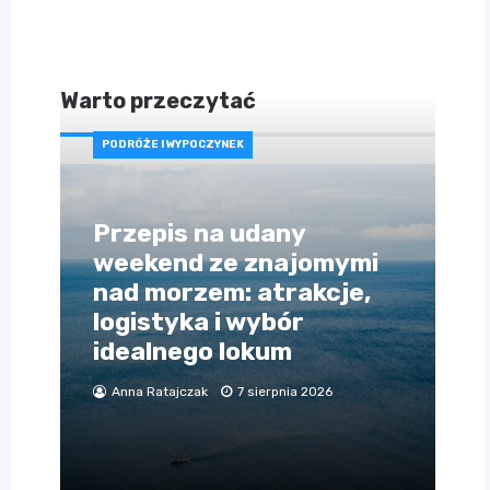
Warto przeczytać
PODRÓŻE I WYPOCZYNEK
Przepis na udany
weekend ze znajomymi
nad morzem: atrakcje,
logistyka i wybór
idealnego lokum
Anna Ratajczak
7 sierpnia 2026