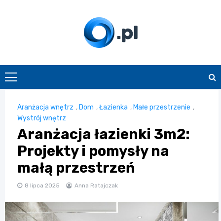
Skip
to
content
O.pl
Aranżacja wnętrz
,
Dom
,
Łazienka
,
Małe przestrzenie
,
Wystrój wnętrz
Aranżacja łazienki 3m2:
Projekty i pomysły na
małą przestrzeń
8 lipca 2025
Anna Ratajczak