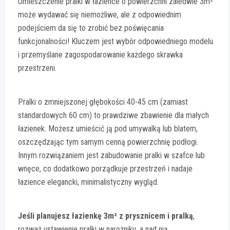
Umieszczenie pralki w łazience o powierzchni zaledwie 3m²
może wydawać się niemożliwe, ale z odpowiednim
podejściem da się to zrobić bez poświęcania
funkcjonalności! Kluczem jest wybór odpowiedniego modelu
i przemyślane zagospodarowanie każdego skrawka
przestrzeni.
Pralki o zmniejszonej głębokości 40-45 cm (zamiast
standardowych 60 cm) to prawdziwe zbawienie dla małych
łazienek. Możesz umieścić ją pod umywalką lub blatem,
oszczędzając tym samym cenną powierzchnię podłogi.
Innym rozwiązaniem jest zabudowanie pralki w szafce lub
wnęce, co dodatkowo porządkuje przestrzeń i nadaje
łazience elegancki, minimalistyczny wygląd.
Jeśli planujesz łazienkę 3m² z prysznicem i pralką
,
rozważ ustawienie pralki w narożniku, a nad nią