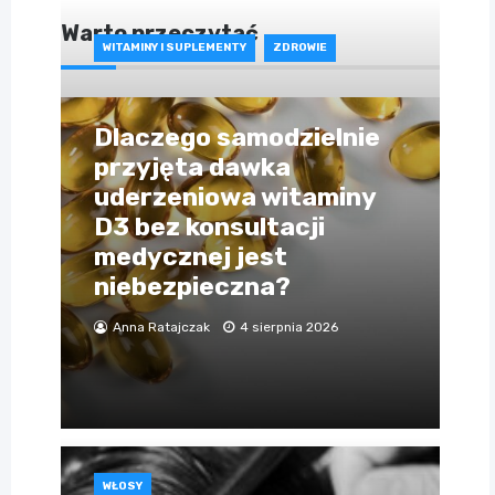
Warto przeczytać
WITAMINY I SUPLEMENTY
ZDROWIE
Dlaczego samodzielnie
przyjęta dawka
uderzeniowa witaminy
D3 bez konsultacji
medycznej jest
niebezpieczna?
Anna Ratajczak
4 sierpnia 2026
WŁOSY