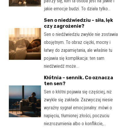
patrzy się, kim ta osoba jest na jawie i
jakie emocje budzi. To działa tylko…
Sen o niedźwiedziu – siła, lęk
czy zagrożenie?
Sen o niedźwiedziu zwykle nie zostawia
obojętnym. To obraz ciężki, mocny i
łatwy do zapamiętania, ale właśnie tu
pojawia się komplikacja: ten sam
niedźwiedź może…
Kłótnia – sennik. Co oznacza
ten sen?
Sen o kłótni pojawia się częściej, niż
zwykle się zakłada. Zazwyczaj niesie
wyraźny sygnał emocjonalny: mówi o
napięciu, tłumionej złości, poczuciu
niezrozumienia albo o konflikcie,…