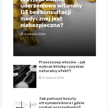
uderzeniowa witaminy
D3 bez konsultacji
medycznej jest
niebezpieczna?
4 sierpnia 2026
Przeszczep włosów – jak
wybrać klinikę i uzyskać
naturalny efekt?
4 sierpnia 2026
Jak policzyć koszty
utrzymania biura i gdzie
szukać oszczędności?