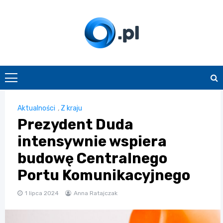
Skip
to
content
O.pl
Aktualności
,
Z kraju
Prezydent Duda
intensywnie wspiera
budowę Centralnego
Portu Komunikacyjnego
1 lipca 2024
Anna Ratajczak