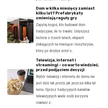
Dom w kilka miesięcy zamiast
kilku lat? Prefabrykaty
zmieniają reguły gry
Zapytaj kogoś, kto budował dom
tradycyjnie, ile to trwało. Usłyszysz
historie o trzech latach, ekipach
znikających na miesiące i kosztorysie,
który po drodze urósł o…
Telewizja, internet i
streamingi – co warto wiedzieć,
przed podjęciem decyzji
Wybór telewizji i internetu do domu nie
jest dziś tak prosty jak jeszcze kilka lat
temu. Oprócz tradycyjnych kanałów
telewizyjnych wiele osób korzysta
również z…