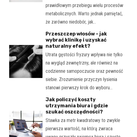
prawidłowym przebiegu wielu procesów
metabolicznych. Warto jednak pamiętać,
że zarówno niedobór, jak…
Przeszczep włosów – jak
wybrać klinikę i uzyskać
naturalny efekt?
Utrata gęstości fryzury wpływa nie tylko
na wygląd zewnętrzny, ale również na
codzienne samopoczucie oraz pewność
siebie. Zrozumienie przyczyn łysienia
stanowi pierwszy krok do wyboru…
Jak policzyć koszty
utrzymania biura i gdzie
szukać oszczędności?
Stawka za metr kwadratowy to zwykle
pierwsza wartość, na którą zwraca
uwagę przyszły najemca biura i często