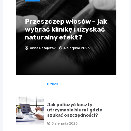
Przeszczep włosów – jak
wybrać klinikę i uzyskać
naturalny efekt?
Anna Ratajczak
4 sierpnia 2026
Biznes
Jak policzyć koszty
utrzymania biura i gdzie
szukać oszczędności?
3 sierpnia 2026