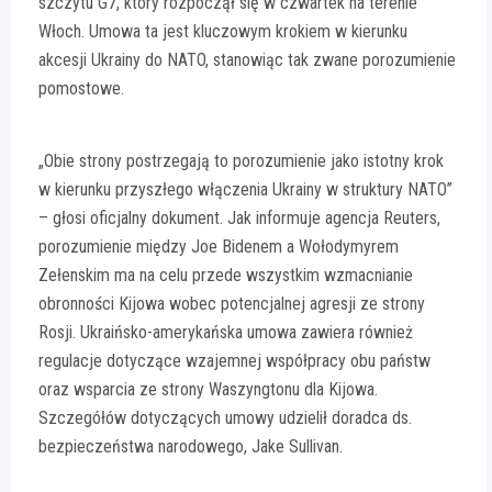
szczytu G7, który rozpoczął się w czwartek na terenie
Włoch. Umowa ta jest kluczowym krokiem w kierunku
akcesji Ukrainy do NATO, stanowiąc tak zwane porozumienie
pomostowe.
„Obie strony postrzegają to porozumienie jako istotny krok
w kierunku przyszłego włączenia Ukrainy w struktury NATO”
– głosi oficjalny dokument. Jak informuje agencja Reuters,
porozumienie między Joe Bidenem a Wołodymyrem
Zełenskim ma na celu przede wszystkim wzmacnianie
obronności Kijowa wobec potencjalnej agresji ze strony
Rosji. Ukraińsko-amerykańska umowa zawiera również
regulacje dotyczące wzajemnej współpracy obu państw
oraz wsparcia ze strony Waszyngtonu dla Kijowa.
Szczegółów dotyczących umowy udzielił doradca ds.
bezpieczeństwa narodowego, Jake Sullivan.