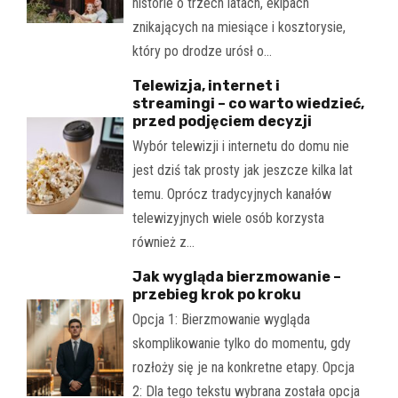
historie o trzech latach, ekipach
znikających na miesiące i kosztorysie,
który po drodze urósł o…
Telewizja, internet i
streamingi – co warto wiedzieć,
przed podjęciem decyzji
Wybór telewizji i internetu do domu nie
jest dziś tak prosty jak jeszcze kilka lat
temu. Oprócz tradycyjnych kanałów
telewizyjnych wiele osób korzysta
również z…
Jak wygląda bierzmowanie –
przebieg krok po kroku
Opcja 1: Bierzmowanie wygląda
skomplikowanie tylko do momentu, gdy
rozłoży się je na konkretne etapy. Opcja
2: Dla tego tekstu wybrana została opcja