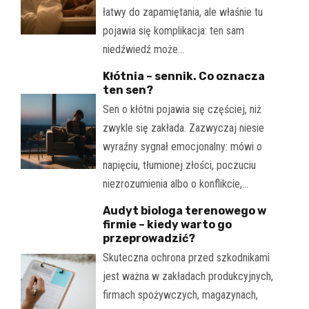
łatwy do zapamiętania, ale właśnie tu
pojawia się komplikacja: ten sam
niedźwiedź może…
Kłótnia – sennik. Co oznacza
ten sen?
Sen o kłótni pojawia się częściej, niż
zwykle się zakłada. Zazwyczaj niesie
wyraźny sygnał emocjonalny: mówi o
napięciu, tłumionej złości, poczuciu
niezrozumienia albo o konflikcie,…
Audyt biologa terenowego w
firmie – kiedy warto go
przeprowadzić?
Skuteczna ochrona przed szkodnikami
jest ważna w zakładach produkcyjnych,
firmach spożywczych, magazynach,