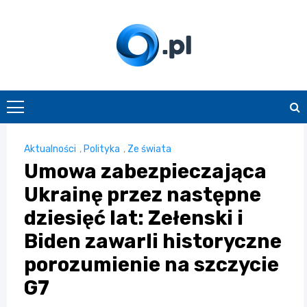
Skip
to
content
O.pl
Aktualności
,
Polityka
,
Ze świata
Umowa zabezpieczająca
Ukrainę przez następne
dziesięć lat: Zełenski i
Biden zawarli historyczne
porozumienie na szczycie
G7