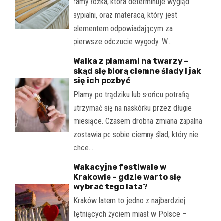
ramy łóżka, która determinuje wygląd
sypialni, oraz materaca, który jest
elementem odpowiadającym za
pierwsze odczucie wygody. W…
Walka z plamami na twarzy –
skąd się biorą ciemne ślady i jak
się ich pozbyć
Plamy po trądziku lub słońcu potrafią
utrzymać się na naskórku przez długie
miesiące. Czasem drobna zmiana zapalna
zostawia po sobie ciemny ślad, który nie
chce…
Wakacyjne festiwale w
Krakowie – gdzie warto się
wybrać tego lata?
Kraków latem to jedno z najbardziej
tętniących życiem miast w Polsce –