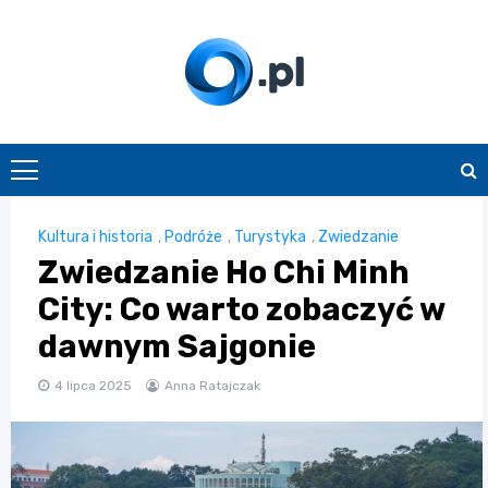
Skip
to
content
O.pl
Kultura i historia
,
Podróże
,
Turystyka
,
Zwiedzanie
Zwiedzanie Ho Chi Minh
City: Co warto zobaczyć w
dawnym Sajgonie
4 lipca 2025
Anna Ratajczak