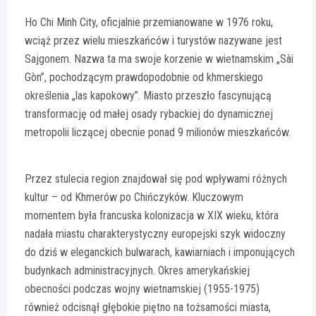
Ho Chi Minh City, oficjalnie przemianowane w 1976 roku,
wciąż przez wielu mieszkańców i turystów nazywane jest
Sajgonem. Nazwa ta ma swoje korzenie w wietnamskim „Sài
Gòn”, pochodzącym prawdopodobnie od khmerskiego
określenia „las kapokowy”. Miasto przeszło fascynującą
transformację od małej osady rybackiej do dynamicznej
metropolii liczącej obecnie ponad 9 milionów mieszkańców.
Przez stulecia region znajdował się pod wpływami różnych
kultur – od Khmerów po Chińczyków. Kluczowym
momentem była francuska kolonizacja w XIX wieku, która
nadała miastu charakterystyczny europejski szyk widoczny
do dziś w eleganckich bulwarach, kawiarniach i imponujących
budynkach administracyjnych. Okres amerykańskiej
obecności podczas wojny wietnamskiej (1955-1975)
również odcisnął głębokie piętno na tożsamości miasta,