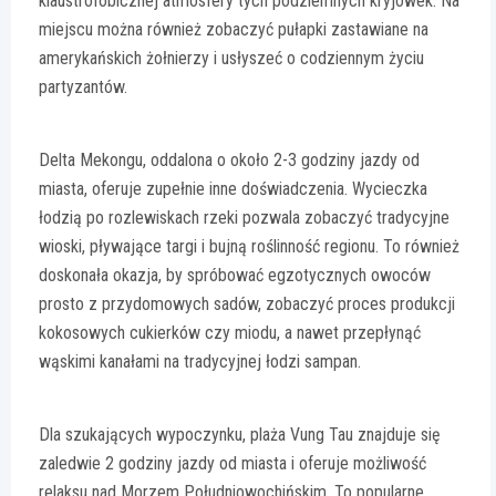
klaustrofobicznej atmosfery tych podziemnych kryjówek. Na
miejscu można również zobaczyć pułapki zastawiane na
amerykańskich żołnierzy i usłyszeć o codziennym życiu
partyzantów.
Delta Mekongu, oddalona o około 2-3 godziny jazdy od
miasta, oferuje zupełnie inne doświadczenia. Wycieczka
łodzią po rozlewiskach rzeki pozwala zobaczyć tradycyjne
wioski, pływające targi i bujną roślinność regionu. To również
doskonała okazja, by spróbować egzotycznych owoców
prosto z przydomowych sadów, zobaczyć proces produkcji
kokosowych cukierków czy miodu, a nawet przepłynąć
wąskimi kanałami na tradycyjnej łodzi sampan.
Dla szukających wypoczynku, plaża Vung Tau znajduje się
zaledwie 2 godziny jazdy od miasta i oferuje możliwość
relaksu nad Morzem Południowochińskim. To popularne