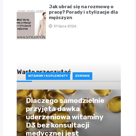
Jak ubrać się na rozmowę o
pracę? Porady i stylizacje dla
mężczyzn
31 lipca 2026
Warto przeczytać
WITAMINY I SUPLEMENTY
ZDROWIE
Dlaczego samodzielnie
przyjęta dawka
uderzeniowa witaminy
D3 bez konsultacji
medycznej jest