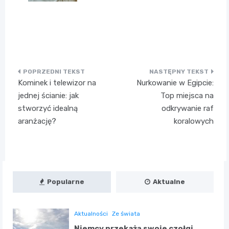
Nawigacja
Kominek i telewizor na
Nurkowanie w Egipcie:
wpisu
jednej ścianie: jak
Top miejsca na
stworzyć idealną
odkrywanie raf
aranżację?
koralowych
Popularne
Aktualne
Aktualności
Ze świata
Niemcy przekażą swoje czołgi