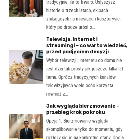
tradycyjnie, ile to trwało. Usłyszysz
historie o trzech latach, ekipach
znikających na miesiące i kosztorysie,
który po drodze urósł o…
Telewizja, internet i
streamingi – co warto wiedzieć,
przed podjęciem decyzji
Wybór telewizji i internetu do domu nie
jest dziś tak prosty jak jeszcze kilka lat
temu. Oprócz tradycyjnych kanałów
telewizyjnych wiele osób korzysta
również z…
Jak wygląda bierzmowanie –
przebieg krok po kroku
Opcja 1: Bierzmowanie wygląda
skomplikowanie tylko do momentu, gdy
rozłoży się je na konkretne etapy. Opcja