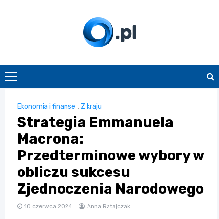
Skip
to
content
O.pl
Ekonomia i finanse
,
Z kraju
Strategia Emmanuela
Macrona:
Przedterminowe wybory w
obliczu sukcesu
Zjednoczenia Narodowego
10 czerwca 2024
Anna Ratajczak