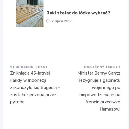
Jaki stelaż do łóżka wybrać?
31 lipca 2026
Nawigacja
Zniknięcie 45-letniej
Minister Benny Gantz
wpisu
Faridy w Indonezji
rezygnuje z gabinetu
zakończyło się tragedią –
wojennego po
została zjedzona przez
niepowodzeniach na
pytona
froncie przeciwko
Hamasowi