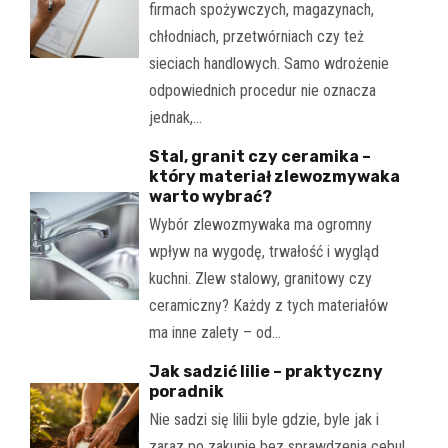
firmach spożywczych, magazynach,
chłodniach, przetwórniach czy też
sieciach handlowych. Samo wdrożenie
odpowiednich procedur nie oznacza
jednak,…
Stal, granit czy ceramika –
który materiał zlewozmywaka
warto wybrać?
Wybór zlewozmywaka ma ogromny
wpływ na wygodę, trwałość i wygląd
kuchni. Zlew stalowy, granitowy czy
ceramiczny? Każdy z tych materiałów
ma inne zalety – od…
Jak sadzić lilie – praktyczny
poradnik
Nie sadzi się lilii byle gdzie, byle jak i
zaraz po zakupie bez sprawdzenia cebul.