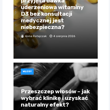
przyjęta dawka
uderzeniowa witaminy
D3 bez konsultacji
medycznej jest
niebezpieczna?
Anna Ratajczak
4 sierpnia 2026
WŁOSY
Przeszczep włosów – jak
wybrać klinikę i uzyskać
naturalny efekt?