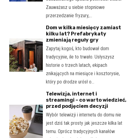
Zauważasz u siebie stopniowe
przerzedzanie fryzury,…
Dom w kilka miesięcy zamiast
kilku lat? Prefabrykaty
zmieniają reguły gry
Zapytaj kogoś, kto budował dom
tradycyjnie, ile to trwało. Usłyszysz
historie o trzech latach, ekipach
znikających na miesiące i kosztorysie,
który po drodze urósł o…
Telewizja, internet i
streamingi – co warto wiedzieć,
przed podjęciem decyzji
Wybór telewizji i internetu do domu nie
jest dziś tak prosty jak jeszcze kilka lat
temu. Oprócz tradycyjnych kanałów