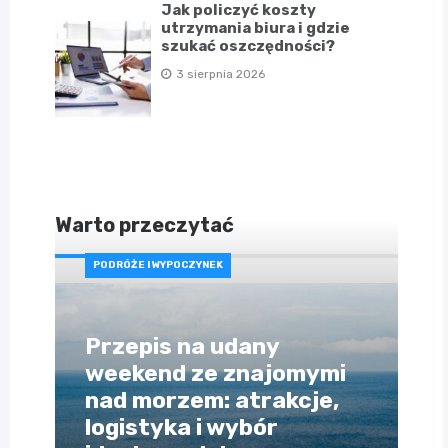
Jak policzyć koszty
utrzymania biura i gdzie
szukać oszczędności?
3 sierpnia 2026
Warto przeczytać
PODRÓŻE I WYPOCZYNEK
Przepis na udany
weekend ze znajomymi
nad morzem: atrakcje,
logistyka i wybór