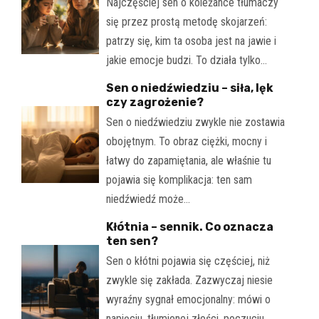
Najczęściej sen o koleżance tłumaczy
się przez prostą metodę skojarzeń:
patrzy się, kim ta osoba jest na jawie i
jakie emocje budzi. To działa tylko…
Sen o niedźwiedziu – siła, lęk
czy zagrożenie?
Sen o niedźwiedziu zwykle nie zostawia
obojętnym. To obraz ciężki, mocny i
łatwy do zapamiętania, ale właśnie tu
pojawia się komplikacja: ten sam
niedźwiedź może…
Kłótnia – sennik. Co oznacza
ten sen?
Sen o kłótni pojawia się częściej, niż
zwykle się zakłada. Zazwyczaj niesie
wyraźny sygnał emocjonalny: mówi o
napięciu, tłumionej złości, poczuciu