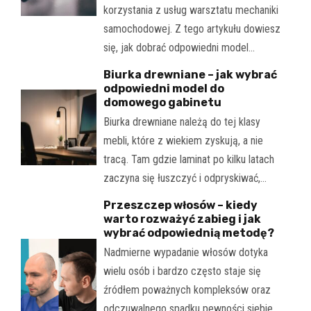
korzystania z usług warsztatu mechaniki
samochodowej. Z tego artykułu dowiesz
się, jak dobrać odpowiedni model…
Biurka drewniane – jak wybrać
odpowiedni model do
domowego gabinetu
Biurka drewniane należą do tej klasy
mebli, które z wiekiem zyskują, a nie
tracą. Tam gdzie laminat po kilku latach
zaczyna się łuszczyć i odpryskiwać,…
Przeszczep włosów – kiedy
warto rozważyć zabieg i jak
wybrać odpowiednią metodę?
Nadmierne wypadanie włosów dotyka
wielu osób i bardzo często staje się
źródłem poważnych kompleksów oraz
odczuwalnego spadku pewności siebie.