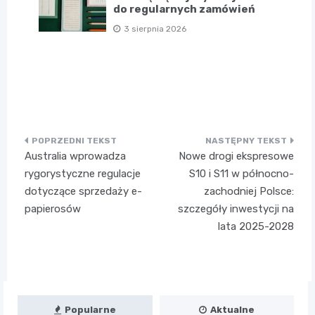
do regularnych zamówień
3 sierpnia 2026
Nawigacja
Australia wprowadza
Nowe drogi ekspresowe
wpisu
rygorystyczne regulacje
S10 i S11 w północno-
dotyczące sprzedaży e-
zachodniej Polsce:
papierosów
szczegóły inwestycji na
lata 2025-2028
Popularne
Aktualne