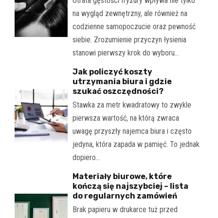
Utrata gęstości fryzury wpływa nie tylko
na wygląd zewnętrzny, ale również na
codzienne samopoczucie oraz pewność
siebie. Zrozumienie przyczyn łysienia
stanowi pierwszy krok do wyboru…
Jak policzyć koszty
utrzymania biura i gdzie
szukać oszczędności?
Stawka za metr kwadratowy to zwykle
pierwsza wartość, na którą zwraca
uwagę przyszły najemca biura i często
jedyna, która zapada w pamięć. To jednak
dopiero…
Materiały biurowe, które
kończą się najszybciej – lista
do regularnych zamówień
Brak papieru w drukarce tuż przed