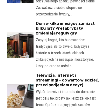
odczuwalnego spadku pewności siebie.
Zauważasz u siebie stopniowe
przerzedzanie fryzury,…
Dom w kilka miesięcy zamiast
kilku lat? Prefabrykaty
zmieniają reguły gry
Zapytaj kogoś, kto budował dom
tradycyjnie, ile to trwało. Usłyszysz
historie o trzech latach, ekipach
znikających na miesiące i kosztorysie,
który po drodze urósł o…
Telewizja, internet i
streamingi – co warto wiedzieć,
przed podjęciem decyzji
Wybór telewizji i internetu do domu nie
jest dziś tak prosty jak jeszcze kilka lat
temu. Oprócz tradycyjnych kanałów