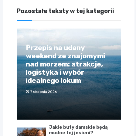
Pozostałe teksty w tej kategorii
Przepis na udany
weekend ze znajomymi
nad morzem: atrakcje,
logistyka i wybór
idealnego lokum
7 sierpnia 2026
Jakie buty damskie będą
modne tej jesieni?