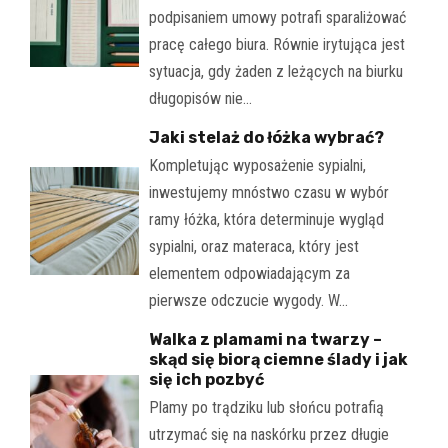
podpisaniem umowy potrafi sparaliżować
pracę całego biura. Równie irytująca jest
sytuacja, gdy żaden z leżących na biurku
długopisów nie…
Jaki stelaż do łóżka wybrać?
Kompletując wyposażenie sypialni,
inwestujemy mnóstwo czasu w wybór
ramy łóżka, która determinuje wygląd
sypialni, oraz materaca, który jest
elementem odpowiadającym za
pierwsze odczucie wygody. W…
Walka z plamami na twarzy –
skąd się biorą ciemne ślady i jak
się ich pozbyć
Plamy po trądziku lub słońcu potrafią
utrzymać się na naskórku przez długie