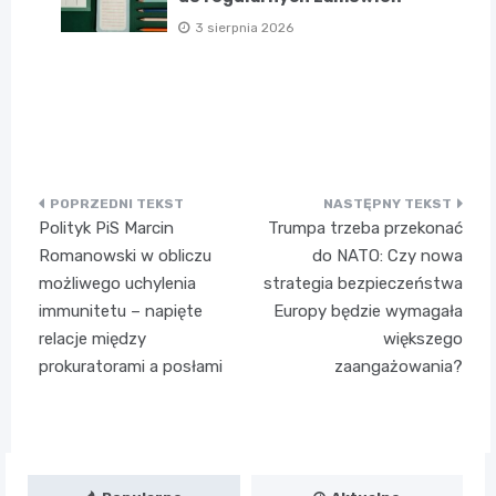
3 sierpnia 2026
Nawigacja
Polityk PiS Marcin
Trumpa trzeba przekonać
wpisu
Romanowski w obliczu
do NATO: Czy nowa
możliwego uchylenia
strategia bezpieczeństwa
immunitetu – napięte
Europy będzie wymagała
relacje między
większego
prokuratorami a posłami
zaangażowania?