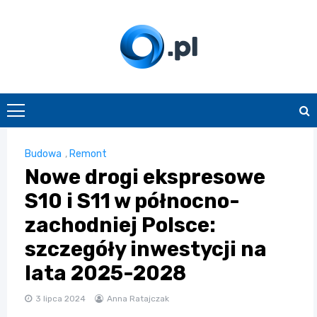
Skip
to
content
O.pl
Budowa
,
Remont
Nowe drogi ekspresowe
S10 i S11 w północno-
zachodniej Polsce:
szczegóły inwestycji na
lata 2025-2028
3 lipca 2024
Anna Ratajczak