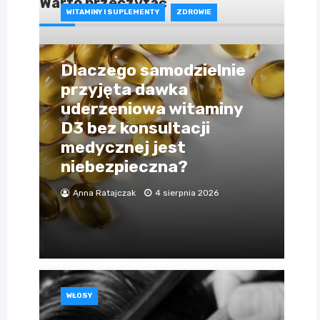
Warto przeczytać
WITAMINY I SUPLEMENTY
ZDROWIE
Dlaczego samodzielnie
przyjęta dawka
uderzeniowa witaminy
D3 bez konsultacji
medycznej jest
niebezpieczna?
Anna Ratajczak
4 sierpnia 2026
WŁOSY