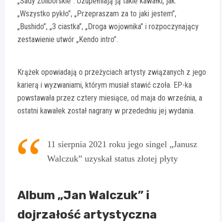
„Sady Żoliborskie”. Uzupełniają ją takie kawałki, jak:
„Wszystko pykło”, „Przepraszam za to jaki jestem”,
„Bushido”, „3 ciastka”, „Droga wojownika” i rozpoczynający
zestawienie utwór „Kendo intro”.
Krążek opowiadają o przeżyciach artysty związanych z jego
karierą i wyzwaniami, którym musiał stawić czoła. EP-ka
powstawała przez cztery miesiące, od maja do września, a
ostatni kawałek został nagrany w przededniu jej wydania.
11 sierpnia 2021 roku jego singel „Janusz
Walczuk” uzyskał status złotej płyty
Album „Jan Walczuk” i
dojrzałość artystyczna