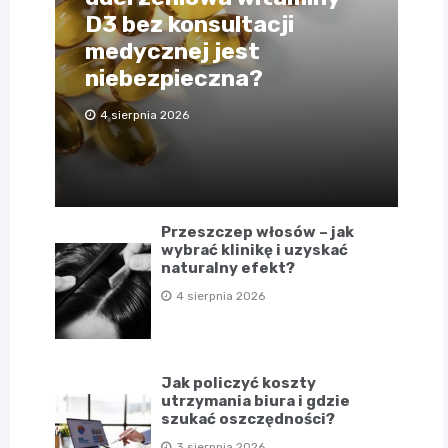
D3 bez konsultacji
medycznej jest
niebezpieczna?
4 sierpnia 2026
Przeszczep włosów – jak
wybrać klinikę i uzyskać
naturalny efekt?
4 sierpnia 2026
Jak policzyć koszty
utrzymania biura i gdzie
szukać oszczędności?
3 sierpnia 2026