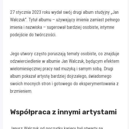
27 stycznia 2023 roku wydał swój drugi album studyjny „Jan
Walczuk”. Tytuł albumu – używający imienia zamiast pełnego
imienia i nazwiska – sugerował bardziej osobiste, intymne
podejście do twórczości.
Jego utwory często poruszają tematy osobiste, co znajduje
odzwierciedlenie w albumie Jan Walczuk, będącym efektem
wielomiesięcznej pracy nad muzyką i samym sobą. Drugi
album pokazał artystę bardziej dojrzałego, świadomego
swoich mocnych stron i gotowego do eksperymentowania z
brzmieniem.
Współpraca z innymi artystami
Janusz Walczuk od początku kariery był otwarty na