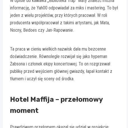
W opisie do kawałka „Biblioteka Trap” Maty znaleźć można
informację, że Yah00 odpowiadał za miks i mastering. To był
jeden z wielu projektów, przy których pracował. W roli
producenta współpracował z takimi artystami, jak Mata,
Nocny, Bedoes czy Jan-Rapowanie.
Ta praca w cieniu wielkich nazwisk dała mu bezcenne
doświadczenie. Równolegle rozwijał się jako hypeman
Żabsona i członek ekipy koncertowej. To on rozgrzewał
publikę przed wejściem głównej gwiazdy, łapał kontakt z
tłumem i uczył się sceny od środka.
Hotel Maffija – przełomowy
moment
Prawdziwym przełomem okazał się udział w projekcie