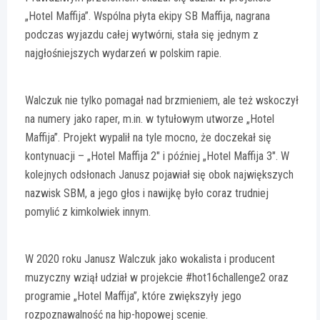
„Hotel Maffija”. Wspólna płyta ekipy SB Maffija, nagrana
podczas wyjazdu całej wytwórni, stała się jednym z
najgłośniejszych wydarzeń w polskim rapie.
Walczuk nie tylko pomagał nad brzmieniem, ale też wskoczył
na numery jako raper, m.in. w tytułowym utworze „Hotel
Maffija”. Projekt wypalił na tyle mocno, że doczekał się
kontynuacji – „Hotel Maffija 2″ i później „Hotel Maffija 3″. W
kolejnych odsłonach Janusz pojawiał się obok największych
nazwisk SBM, a jego głos i nawijkę było coraz trudniej
pomylić z kimkolwiek innym.
W 2020 roku Janusz Walczuk jako wokalista i producent
muzyczny wziął udział w projekcie #hot16challenge2 oraz
programie „Hotel Maffija”, które zwiększyły jego
rozpoznawalność na hip-hopowej scenie.