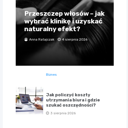
Przeszczep włosów – jak
wybrać klinikę i uzyskać
naturalny efekt?
Anna Ratajczak
4 sierpnia 2026
Biznes
Jak policzyć koszty
utrzymania biura i gdzie
szukać oszczędności?
3 sierpnia 2026