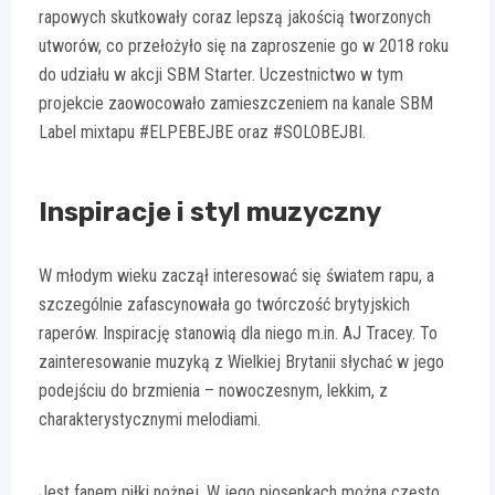
rapowych skutkowały coraz lepszą jakością tworzonych
utworów, co przełożyło się na zaproszenie go w 2018 roku
do udziału w akcji SBM Starter. Uczestnictwo w tym
projekcie zaowocowało zamieszczeniem na kanale SBM
Label mixtapu #ELPEBEJBE oraz #SOLOBEJBI.
Inspiracje i styl muzyczny
W młodym wieku zaczął interesować się światem rapu, a
szczególnie zafascynowała go twórczość brytyjskich
raperów. Inspirację stanowią dla niego m.in. AJ Tracey. To
zainteresowanie muzyką z Wielkiej Brytanii słychać w jego
podejściu do brzmienia – nowoczesnym, lekkim, z
charakterystycznymi melodiami.
Jest fanem piłki nożnej. W jego piosenkach można często