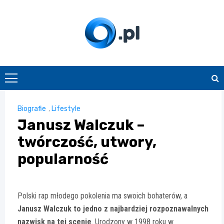
Skip
to
content
O.pl
Biografie
,
Lifestyle
Janusz Walczuk –
twórczość, utwory,
popularność
Polski rap młodego pokolenia ma swoich bohaterów, a
Janusz Walczuk to jedno z najbardziej rozpoznawalnych
nazwisk na tej scenie
. Urodzony w 1998 roku w