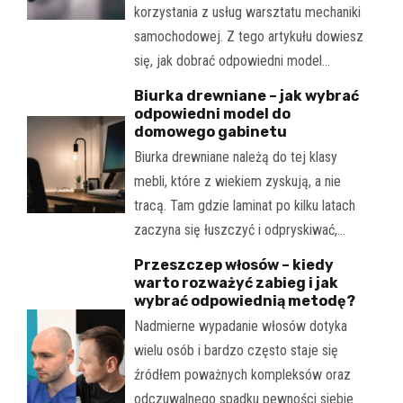
korzystania z usług warsztatu mechaniki
samochodowej. Z tego artykułu dowiesz
się, jak dobrać odpowiedni model…
Biurka drewniane – jak wybrać
odpowiedni model do
domowego gabinetu
Biurka drewniane należą do tej klasy
mebli, które z wiekiem zyskują, a nie
tracą. Tam gdzie laminat po kilku latach
zaczyna się łuszczyć i odpryskiwać,…
Przeszczep włosów – kiedy
warto rozważyć zabieg i jak
wybrać odpowiednią metodę?
Nadmierne wypadanie włosów dotyka
wielu osób i bardzo często staje się
źródłem poważnych kompleksów oraz
odczuwalnego spadku pewności siebie.