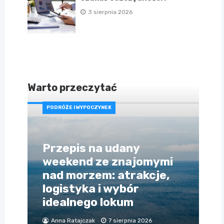
3 sierpnia 2026
Warto przeczytać
PODRÓŻE I WYPOCZYNEK
Przepis na udany
weekend ze znajomymi
nad morzem: atrakcje,
logistyka i wybór
idealnego lokum
Anna Ratajczak
7 sierpnia 2026