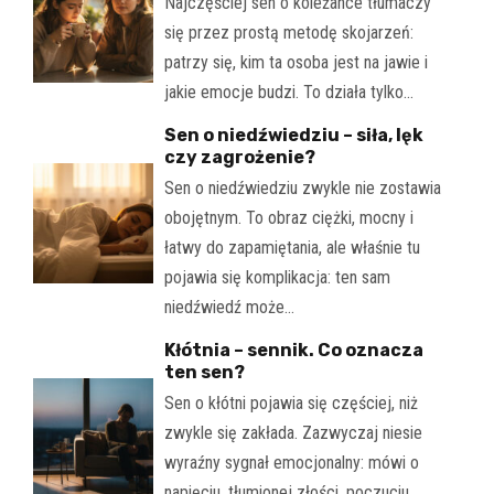
Najczęściej sen o koleżance tłumaczy
się przez prostą metodę skojarzeń:
patrzy się, kim ta osoba jest na jawie i
jakie emocje budzi. To działa tylko…
Sen o niedźwiedziu – siła, lęk
czy zagrożenie?
Sen o niedźwiedziu zwykle nie zostawia
obojętnym. To obraz ciężki, mocny i
łatwy do zapamiętania, ale właśnie tu
pojawia się komplikacja: ten sam
niedźwiedź może…
Kłótnia – sennik. Co oznacza
ten sen?
Sen o kłótni pojawia się częściej, niż
zwykle się zakłada. Zazwyczaj niesie
wyraźny sygnał emocjonalny: mówi o
napięciu, tłumionej złości, poczuciu