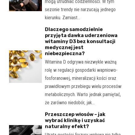
mogą utrudniać codzienności. W tym
sezonie trendy nie narzucają jednego
kierunku. Zamiast…
Dlaczego samodzielnie
przyjęta dawka uderzeniowa
witaminy D3 bez konsultacji
medycznej jest
niebezpieczna?
Witamina D odgrywa niezwykle ważną
rolę w regulacji gospodarki wapniowo-
fosforanowej, mineralizacji kości oraz
prawidłowym przebiegu wielu procesów
metabolicznych. Warto jednak pamiętać,
że zarówno niedobór, jak…
Przeszczep włosów – jak
wybrać klinikę i uzyskać
naturalny efekt?
Utrata gęstości fryzury wpływa nie tylko