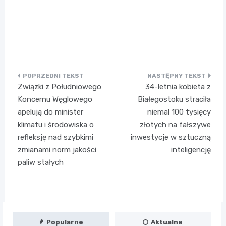
Nawigacja
Związki z Południowego
34-letnia kobieta z
wpisu
Koncernu Węglowego
Białegostoku straciła
apelują do minister
niemal 100 tysięcy
klimatu i środowiska o
złotych na fałszywe
refleksję nad szybkimi
inwestycje w sztuczną
zmianami norm jakości
inteligencję
paliw stałych
Popularne
Aktualne