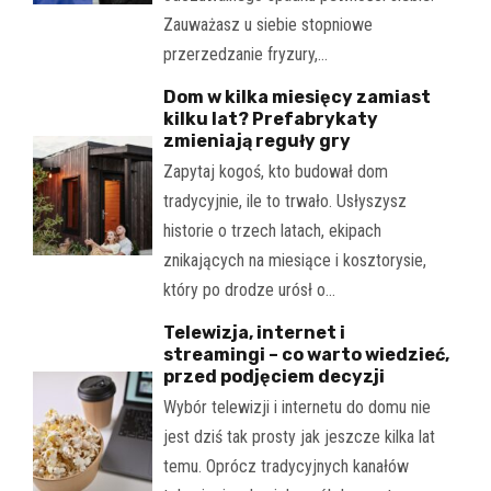
Zauważasz u siebie stopniowe
przerzedzanie fryzury,…
Dom w kilka miesięcy zamiast
kilku lat? Prefabrykaty
zmieniają reguły gry
Zapytaj kogoś, kto budował dom
tradycyjnie, ile to trwało. Usłyszysz
historie o trzech latach, ekipach
znikających na miesiące i kosztorysie,
który po drodze urósł o…
Telewizja, internet i
streamingi – co warto wiedzieć,
przed podjęciem decyzji
Wybór telewizji i internetu do domu nie
jest dziś tak prosty jak jeszcze kilka lat
temu. Oprócz tradycyjnych kanałów