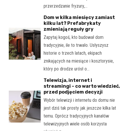
przerzedzanie fryzury,…
Dom w kilka miesięcy zamiast
kilku lat? Prefabrykaty
zmieniają reguły gry
Zapytaj kogoś, kto budował dom
tradycyjnie, ile to trwało. Usłyszysz
historie o trzech latach, ekipach
znikających na miesiące i kosztorysie,
który po drodze urósł o…
Telewizja, internet i
streamingi – co warto wiedzieć,
przed podjęciem decyzji
Wybór telewizji i internetu do domu nie
jest dziś tak prosty jak jeszcze kilka lat
temu. Oprócz tradycyjnych kanałów
telewizyjnych wiele osób korzysta