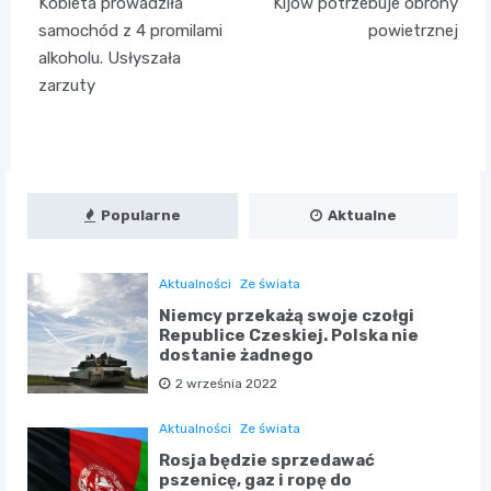
Kobieta prowadziła
Kijów potrzebuje obrony
wpisu
samochód z 4 promilami
powietrznej
alkoholu. Usłyszała
zarzuty
Popularne
Aktualne
Aktualności
Ze świata
Niemcy przekażą swoje czołgi
Republice Czeskiej. Polska nie
dostanie żadnego
2 września 2022
Aktualności
Ze świata
Rosja będzie sprzedawać
pszenicę, gaz i ropę do