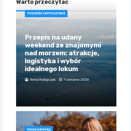
Warto przeczytać
PODRÓŻE I WYPOCZYNEK
Przepis na udany
weekend ze znajomymi
nad morzem: atrakcje,
logistyka i wybór
idealnego lokum
Anna Ratajczak
7 sierpnia 2026
MODA DAMSKA