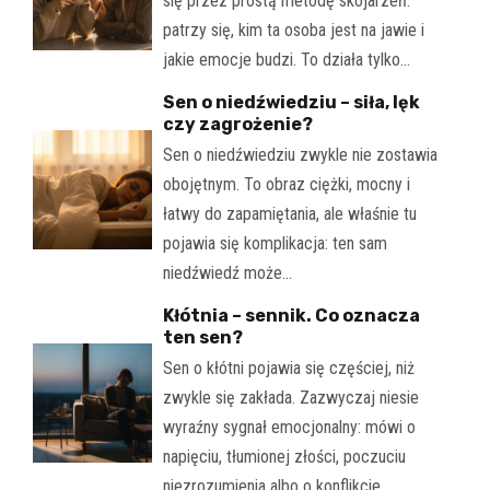
się przez prostą metodę skojarzeń:
patrzy się, kim ta osoba jest na jawie i
jakie emocje budzi. To działa tylko…
Sen o niedźwiedziu – siła, lęk
czy zagrożenie?
Sen o niedźwiedziu zwykle nie zostawia
obojętnym. To obraz ciężki, mocny i
łatwy do zapamiętania, ale właśnie tu
pojawia się komplikacja: ten sam
niedźwiedź może…
Kłótnia – sennik. Co oznacza
ten sen?
Sen o kłótni pojawia się częściej, niż
zwykle się zakłada. Zazwyczaj niesie
wyraźny sygnał emocjonalny: mówi o
napięciu, tłumionej złości, poczuciu
niezrozumienia albo o konflikcie,…