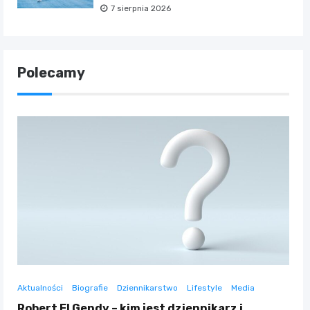
7 sierpnia 2026
Polecamy
Aktualności
Biografie
Dziennikarstwo
Lifestyle
Media
Robert El Gendy – kim jest dziennikarz i