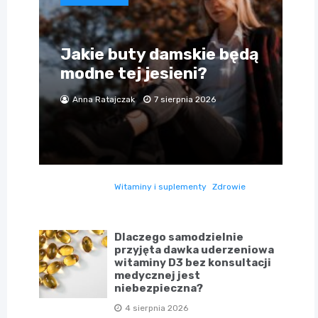
Jakie buty damskie będą
modne tej jesieni?
Anna Ratajczak
7 sierpnia 2026
Witaminy i suplementy
Zdrowie
Dlaczego samodzielnie
przyjęta dawka uderzeniowa
witaminy D3 bez konsultacji
medycznej jest
niebezpieczna?
4 sierpnia 2026