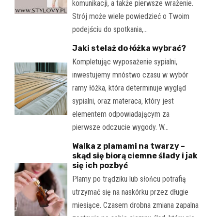
komunikacji, a także pierwsze wrażenie.
Strój może wiele powiedzieć o Twoim
podejściu do spotkania,…
Jaki stelaż do łóżka wybrać?
Kompletując wyposażenie sypialni,
inwestujemy mnóstwo czasu w wybór
ramy łóżka, która determinuje wygląd
sypialni, oraz materaca, który jest
elementem odpowiadającym za
pierwsze odczucie wygody. W…
Walka z plamami na twarzy –
skąd się biorą ciemne ślady i jak
się ich pozbyć
Plamy po trądziku lub słońcu potrafią
utrzymać się na naskórku przez długie
miesiące. Czasem drobna zmiana zapalna