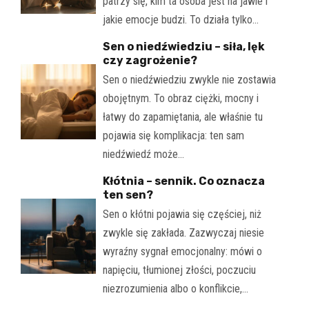
patrzy się, kim ta osoba jest na jawie i
jakie emocje budzi. To działa tylko…
Sen o niedźwiedziu – siła, lęk
czy zagrożenie?
Sen o niedźwiedziu zwykle nie zostawia
obojętnym. To obraz ciężki, mocny i
łatwy do zapamiętania, ale właśnie tu
pojawia się komplikacja: ten sam
niedźwiedź może…
Kłótnia – sennik. Co oznacza
ten sen?
Sen o kłótni pojawia się częściej, niż
zwykle się zakłada. Zazwyczaj niesie
wyraźny sygnał emocjonalny: mówi o
napięciu, tłumionej złości, poczuciu
niezrozumienia albo o konflikcie,…