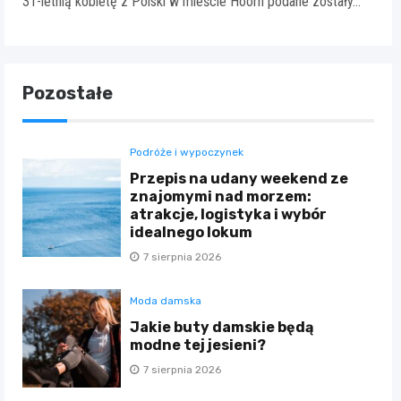
31-letnią kobietę z Polski w mieście Hoorn podane zostały…
Pozostałe
Podróże i wypoczynek
Przepis na udany weekend ze
znajomymi nad morzem:
atrakcje, logistyka i wybór
idealnego lokum
7 sierpnia 2026
Moda damska
Jakie buty damskie będą
modne tej jesieni?
7 sierpnia 2026