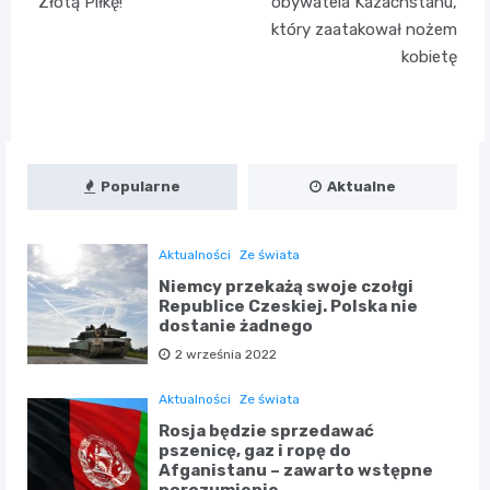
wpisu
Złotą Piłkę!
obywatela Kazachstanu,
który zaatakował nożem
kobietę
Popularne
Aktualne
Aktualności
Ze świata
Niemcy przekażą swoje czołgi
Republice Czeskiej. Polska nie
dostanie żadnego
2 września 2022
Aktualności
Ze świata
Rosja będzie sprzedawać
pszenicę, gaz i ropę do
Afganistanu – zawarto wstępne
porozumienie