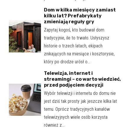
Dom w kilka miesięcy zamiast
kilku lat? Prefabrykaty
zmieniają reguły gry
Zapytaj kogoś, kto budował dom
tradycyjnie, ile to trwało. Usłyszysz
historie o trzech latach, ekipach
znikających na miesiące i kosztorysie,
który po drodze urósł o…
Telewizja, internet i
streamingi – co warto wiedzieć,
przed podjęciem decyzji
Wybór telewizji i internetu do domu nie
jest dziś tak prosty jak jeszcze kilka lat
temu. Oprócz tradycyjnych kanałów
telewizyjnych wiele osób korzysta
również z…