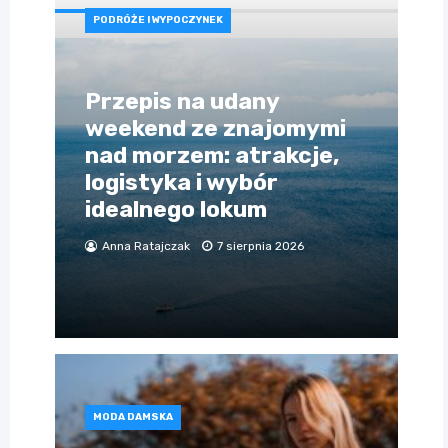
PODRÓŻE I WYPOCZYNEK
Przepis na udany
weekend ze znajomymi
nad morzem: atrakcje,
logistyka i wybór
idealnego lokum
Anna Ratajczak
7 sierpnia 2026
MODA DAMSKA