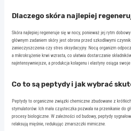
Dlaczego skóra najlepiej regeneru
Skóra najlepiej regeneruje się w nocy, ponieważ jej rytm dobowy
głównym zadaniem skóry jest obrona przed szkodliwymi czynnika
zanieczyszczenia czy stres oksydacyjny. Nocą organizm odpoczy
a mikrokrążenie krwi wzrasta, co ułatwia dostarczanie składni
najintensywniejsze, a produkcja kolagenu i elastyny osiąga swoj
Co to są peptydy i jak wybrać sku
Peptydy to organiczne związki chemiczne zbudowane z krótkich
stymulatorów. Ich mała cząsteczka pozwala na przenikanie do g
procesy biologiczne. W zależności od budowy, peptydy sygnałowe
relaksują mięśnie, redukując zmarszczki mimiczne.