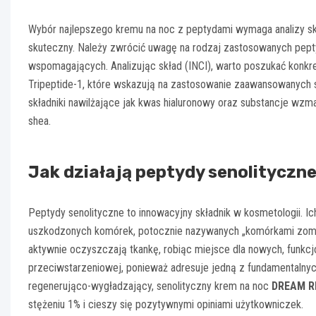
Wybór najlepszego kremu na noc z peptydami wymaga analizy skł
skuteczny. Należy zwrócić uwagę na rodzaj zastosowanych pept
wspomagających. Analizując skład (INCI), warto poszukać konkr
Tripeptide-1, które wskazują na zastosowanie zaawansowanych 
składniki nawilżające jak kwas hialuronowy oraz substancje wzm
shea.
Jak działają peptydy senolityczn
Peptydy senolityczne to innowacyjny składnik w kosmetologii. Ich
uszkodzonych komórek, potocznie nazywanych „komórkami zombie
aktywnie oczyszczają tkankę, robiąc miejsce dla nowych, funkc
przeciwstarzeniowej, ponieważ adresuje jedną z fundamentalnych
regenerująco-wygładzający, senolityczny krem na noc
DREAM R
stężeniu 1% i cieszy się pozytywnymi opiniami użytkowniczek.