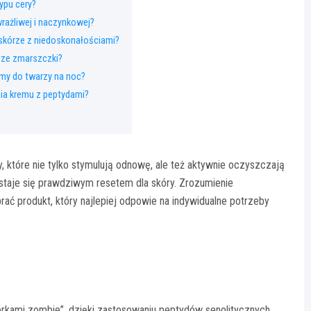
ypu cery?
wrażliwej i naczynkowej?
skórze z niedoskonałościami?
sze zmarszczki?
my do twarzy na noc?
ia kremu z peptydami?
tóre nie tylko stymulują odnowę, ale też aktywnie oczyszczają
staje się prawdziwym resetem dla skóry. Zrozumienie
ć produkt, który najlepiej odpowie na indywidualne potrzeby
kami zombie”, dzięki zastosowaniu peptydów senolitycznych.