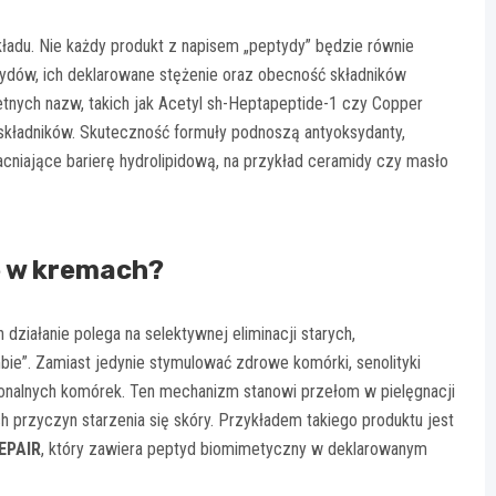
adu. Nie każdy produkt z napisem „peptydy” będzie równie
ydów, ich deklarowane stężenie oraz obecność składników
etnych nazw, takich jak Acetyl sh-Heptapeptide-1 czy Copper
składników. Skuteczność formuły podnoszą antyoksydanty,
acniające barierę hydrolipidową, na przykład ceramidy czy masło
e w kremach?
 działanie polega na selektywnej eliminacji starych,
”. Zamiast jedynie stymulować zdrowe komórki, senolityki
jonalnych komórek. Ten mechanizm stanowi przełom w pielęgnacji
 przyczyn starzenia się skóry. Przykładem takiego produktu jest
EPAIR
, który zawiera peptyd biomimetyczny w deklarowanym