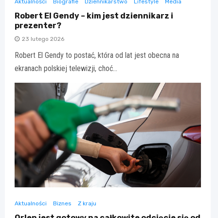
Aktualności
Biografie
Dziennikarstwo
Lifestyle
Media
Robert El Gendy – kim jest dziennikarz i
prezenter?
23 lutego 2026
Robert El Gendy to postać, która od lat jest obecna na
ekranach polskiej telewizji, choć…
Aktualności
Biznes
Z kraju
Orlen jest gotowy na całkowite odcięcie się od