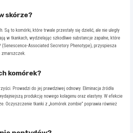
w skórze?
ą to komórki, które trwale przestały się dzielić, ale nie uległy
ają w tkankach, wydzielając szkodliwe substancje zapalne, które
P (Senescence-Associated Secretory Phenotype), przyspiesza
ia zmarszczek.
ych komórek?
yści. Prowadzi do jej prawdziwej odnowy. Eliminacja źródła
dajniejszą produkcję nowego kolagenu oraz elastyny. W efekcie
tsze. Oczyszczenie tkanki z „komórek zombie” poprawia również