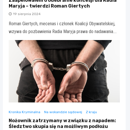
Zaapelowałem o odebranie koncesji dla Radia
Maryja – twierdzi Roman Giertych
19 sierpnia 2024
Roman Giertych, mecenas i członek Koalicji Obywatelskiej,
wzywa do pozbawienia Radia Maryja prawa do nadawania.…
Kronika Kryminalna
Na wokandzie sądowej
Z kraju
Nożownik zatrzymany w związku z napadem:
Śledztwo skupia się na możliwym podłożu