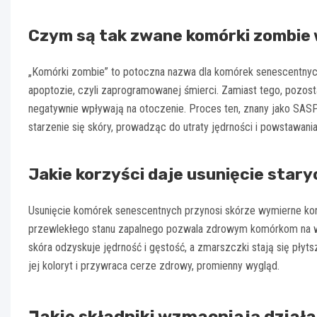
Czym są tak zwane komórki zombie 
„Komórki zombie” to potoczna nazwa dla komórek senescentnych. S
apoptozie, czyli zaprogramowanej śmierci. Zamiast tego, pozost
negatywnie wpływają na otoczenie. Proces ten, znany jako SAS
starzenie się skóry, prowadząc do utraty jędrności i powstawan
Jakie korzyści daje usunięcie star
Usunięcie komórek senescentnych przynosi skórze wymierne korz
przewlekłego stanu zapalnego pozwala zdrowym komórkom na wy
skóra odzyskuje jędrność i gęstość, a zmarszczki stają się pły
jej koloryt i przywraca cerze zdrowy, promienny wygląd.