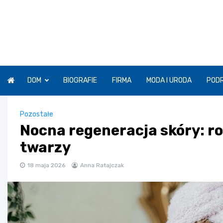
Skip
to
content
DOM
BIOGRAFIE
FIRMA
MODA I URODA
POD
Pozostałe
Nocna regeneracja skóry: r
twarzy
18 maja 2026
Anna Ratajczak