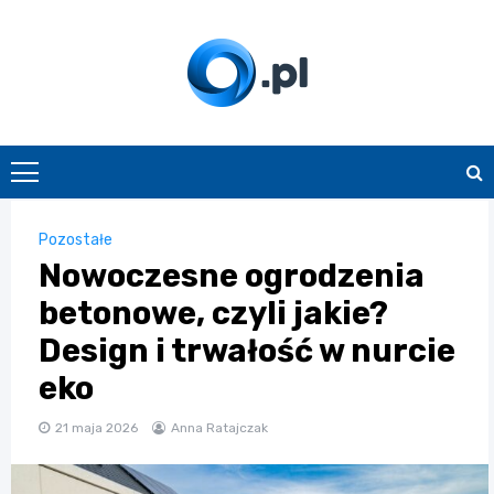
Skip
to
content
O.pl
Pozostałe
Nowoczesne ogrodzenia
betonowe, czyli jakie?
Design i trwałość w nurcie
eko
21 maja 2026
Anna Ratajczak