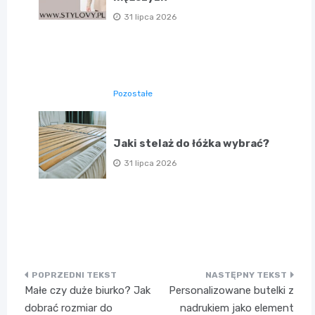
31 lipca 2026
Pozostałe
Jaki stelaż do łóżka wybrać?
31 lipca 2026
Nawigacja
Małe czy duże biurko? Jak
Personalizowane butelki z
wpisu
dobrać rozmiar do
nadrukiem jako element