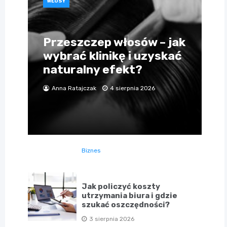
WŁOSY
Przeszczep włosów – jak
wybrać klinikę i uzyskać
naturalny efekt?
Anna Ratajczak
4 sierpnia 2026
Biznes
Jak policzyć koszty
utrzymania biura i gdzie
szukać oszczędności?
3 sierpnia 2026