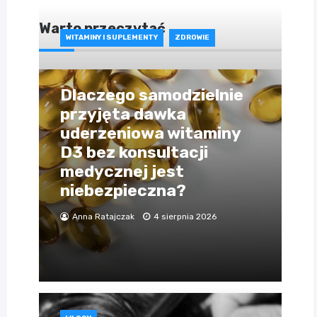
Warto przeczytać
WITAMINY I SUPLEMENTY
ZDROWIE
Dlaczego samodzielnie
przyjęta dawka
uderzeniowa witaminy
D3 bez konsultacji
medycznej jest
niebezpieczna?
Anna Ratajczak
4 sierpnia 2026