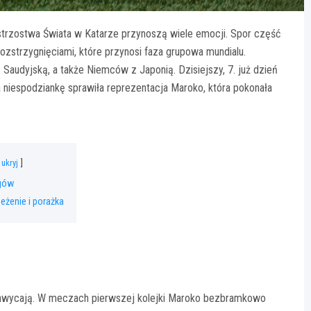
strzostwa Świata w Katarze przynoszą wiele emocji. Spor część
zstrzygnięciami, które przynosi faza grupowa mundialu.
Saudyjską, a także Niemców z Japonią. Dzisiejszy, 7. już dzień
da niespodziankę sprawiła reprezentacja Maroko, która pokonała
ukryj
gów
eżenie i porażka
chwycają. W meczach pierwszej kolejki Maroko bezbramkowo