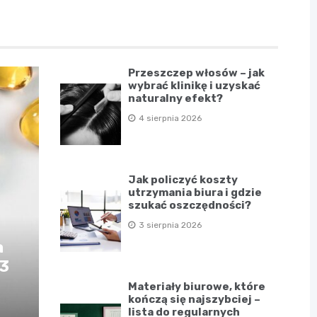
Przeszczep włosów – jak
wybrać klinikę i uzyskać
naturalny efekt?
4 sierpnia 2026
Jak policzyć koszty
utrzymania biura i gdzie
szukać oszczędności?
3 sierpnia 2026
a
D3
Materiały biurowe, które
kończą się najszybciej –
lista do regularnych