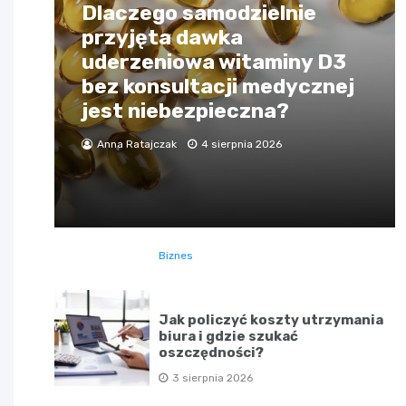
Dlaczego samodzielnie
przyjęta dawka
uderzeniowa witaminy D3
bez konsultacji medycznej
jest niebezpieczna?
Anna Ratajczak
4 sierpnia 2026
Biznes
Jak policzyć koszty utrzymania
biura i gdzie szukać
oszczędności?
3 sierpnia 2026