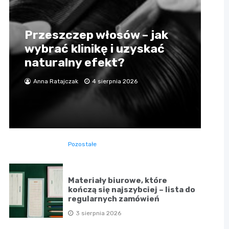
Przeszczep włosów – jak
wybrać klinikę i uzyskać
naturalny efekt?
Anna Ratajczak
4 sierpnia 2026
Pozostałe
Materiały biurowe, które
kończą się najszybciej – lista do
regularnych zamówień
3 sierpnia 2026