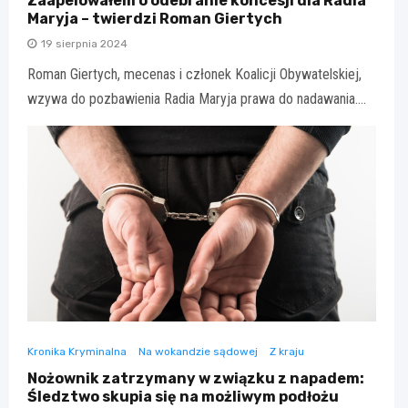
Zaapelowałem o odebranie koncesji dla Radia
Maryja – twierdzi Roman Giertych
19 sierpnia 2024
Roman Giertych, mecenas i członek Koalicji Obywatelskiej,
wzywa do pozbawienia Radia Maryja prawa do nadawania.…
Kronika Kryminalna
Na wokandzie sądowej
Z kraju
Nożownik zatrzymany w związku z napadem:
Śledztwo skupia się na możliwym podłożu