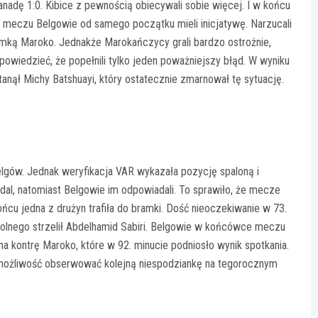
nadę 1:0. Kibice z pewnością obiecywali sobie więcej. I w końcu
m meczu Belgowie od samego początku mieli inicjatywę. Narzucali
ramką Maroko. Jednakże Marokańczycy grali bardzo ostrożnie,
 powiedzieć, że popełnili tylko jeden poważniejszy błąd. W wyniku
nął Michy Batshuayi, który ostatecznie zmarnował tę sytuację.
lgów. Jednak weryfikacja VAR wykazała pozycję spaloną i
dal, natomiast Belgowie im odpowiadali. To sprawiło, że mecze
końcu jedna z drużyn trafiła do bramki. Dość nieoczekiwanie w 73.
wolnego strzelił Abdelhamid Sabiri. Belgowie w końcówce meczu
 na kontrę Maroko, które w 92. minucie podniosło wynik spotkania.
 możliwość obserwować kolejną niespodziankę na tegorocznym