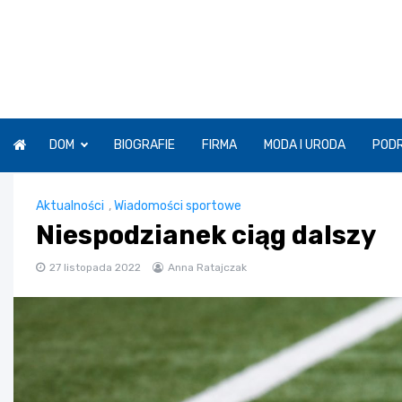
Skip
to
content
DOM
BIOGRAFIE
FIRMA
MODA I URODA
POD
Aktualności
,
Wiadomości sportowe
Niespodzianek ciąg dalszy
27 listopada 2022
Anna Ratajczak