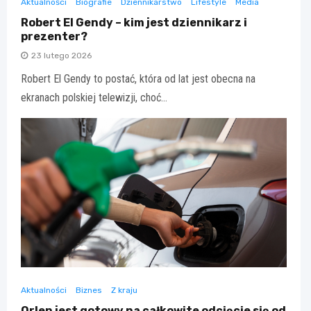
Aktualności
Biografie
Dziennikarstwo
Lifestyle
Media
Robert El Gendy – kim jest dziennikarz i
prezenter?
23 lutego 2026
Robert El Gendy to postać, która od lat jest obecna na
ekranach polskiej telewizji, choć…
Aktualności
Biznes
Z kraju
Orlen jest gotowy na całkowite odcięcie się od