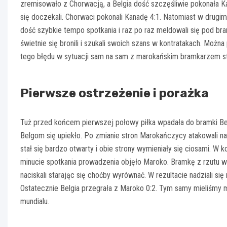
zremisowało z Chorwacją, a Belgia dość szczęśliwie pokonała Ka
się doczekali. Chorwaci pokonali Kanadę 4:1. Natomiast w drugi
dość szybkie tempo spotkania i raz po raz meldowali się pod b
świetnie się bronili i szukali swoich szans w kontratakach. Można
tego błędu w sytuacji sam na sam z marokańskim bramkarzem sta
Pierwsze ostrzeżenie i porażka
Tuż przed końcem pierwszej połowy piłka wpadała do bramki Be
Belgom się upiekło. Po zmianie stron Marokańczycy atakowali na
stał się bardzo otwarty i obie strony wymieniały się ciosami. W 
minucie spotkania prowadzenia objęło Maroko. Bramkę z rzutu 
naciskali starając się choćby wyrównać. W rezultacie nadziali się
Ostatecznie Belgia przegrała z Maroko 0:2. Tym samy mieliśmy
mundialu.