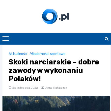
Skip
to
content
O.pl
Aktualności
,
Wiadomości sportowe
Skoki narciarskie – dobre
zawody w wykonaniu
Polaków!
26 listopada 2022
Anna Ratajczak