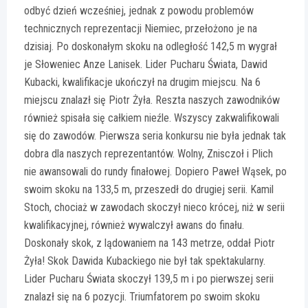
odbyć dzień wcześniej, jednak z powodu problemów
technicznych reprezentacji Niemiec, przełożono je na
dzisiaj. Po doskonałym skoku na odległość 142,5 m wygrał
je Słoweniec Anze Lanisek. Lider Pucharu Świata, Dawid
Kubacki, kwalifikacje ukończył na drugim miejscu. Na 6
miejscu znalazł się Piotr Żyła. Reszta naszych zawodników
również spisała się całkiem nieźle. Wszyscy zakwalifikowali
się do zawodów. Pierwsza seria konkursu nie była jednak tak
dobra dla naszych reprezentantów. Wolny, Znisczoł i Plich
nie awansowali do rundy finałowej. Dopiero Paweł Wąsek, po
swoim skoku na 133,5 m, przeszedł do drugiej serii. Kamil
Stoch, chociaż w zawodach skoczył nieco krócej, niż w serii
kwalifikacyjnej, również wywalczył awans do finału.
Doskonały skok, z lądowaniem na 143 metrze, oddał Piotr
Żyła! Skok Dawida Kubackiego nie był tak spektakularny.
Lider Pucharu Świata skoczył 139,5 m i po pierwszej serii
znalazł się na 6 pozycji. Triumfatorem po swoim skoku