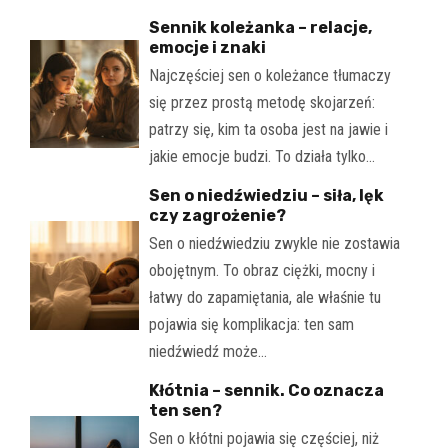
Sennik koleżanka – relacje,
emocje i znaki
Najczęściej sen o koleżance tłumaczy
się przez prostą metodę skojarzeń:
patrzy się, kim ta osoba jest na jawie i
jakie emocje budzi. To działa tylko…
Sen o niedźwiedziu – siła, lęk
czy zagrożenie?
Sen o niedźwiedziu zwykle nie zostawia
obojętnym. To obraz ciężki, mocny i
łatwy do zapamiętania, ale właśnie tu
pojawia się komplikacja: ten sam
niedźwiedź może…
Kłótnia – sennik. Co oznacza
ten sen?
Sen o kłótni pojawia się częściej, niż