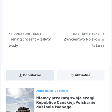
Nawigacja
Trening crossfit – zalety i
Zwycięstwo Polaków w
wpisu
wady
Katarze
Popularne
Aktualne
Aktualności
Ze świata
Niemcy przekażą swoje czołgi
Republice Czeskiej. Polska nie
dostanie żadnego