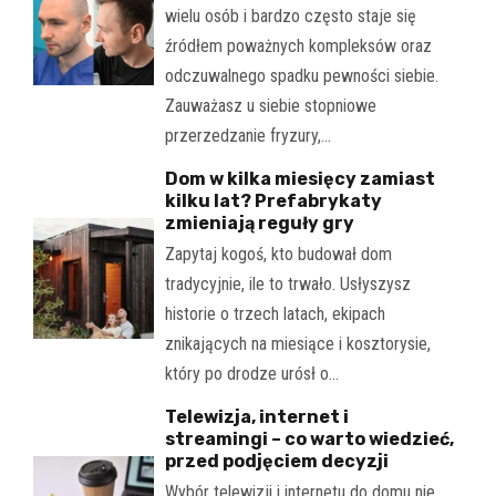
wielu osób i bardzo często staje się
źródłem poważnych kompleksów oraz
odczuwalnego spadku pewności siebie.
Zauważasz u siebie stopniowe
przerzedzanie fryzury,…
Dom w kilka miesięcy zamiast
kilku lat? Prefabrykaty
zmieniają reguły gry
Zapytaj kogoś, kto budował dom
tradycyjnie, ile to trwało. Usłyszysz
historie o trzech latach, ekipach
znikających na miesiące i kosztorysie,
który po drodze urósł o…
Telewizja, internet i
streamingi – co warto wiedzieć,
przed podjęciem decyzji
Wybór telewizji i internetu do domu nie