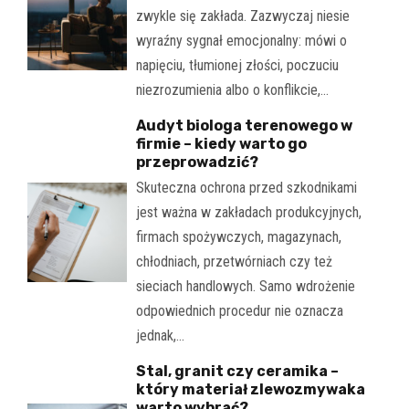
zwykle się zakłada. Zazwyczaj niesie
wyraźny sygnał emocjonalny: mówi o
napięciu, tłumionej złości, poczuciu
niezrozumienia albo o konflikcie,…
Audyt biologa terenowego w
firmie – kiedy warto go
przeprowadzić?
Skuteczna ochrona przed szkodnikami
jest ważna w zakładach produkcyjnych,
firmach spożywczych, magazynach,
chłodniach, przetwórniach czy też
sieciach handlowych. Samo wdrożenie
odpowiednich procedur nie oznacza
jednak,…
Stal, granit czy ceramika –
który materiał zlewozmywaka
warto wybrać?