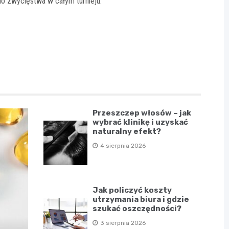
do zwycięstwa w całym turnieju.
Przeszczep włosów – jak
wybrać klinikę i uzyskać
naturalny efekt?
4 sierpnia 2026
Jak policzyć koszty
utrzymania biura i gdzie
szukać oszczędności?
3 sierpnia 2026