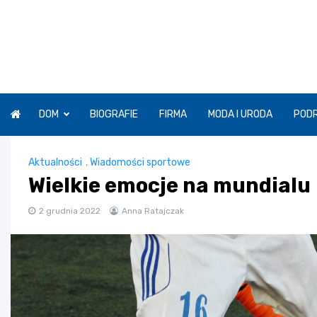
Skip
to
content
DOM
BIOGRAFIE
FIRMA
MODA I URODA
POD
Aktualności
,
Wiadomości sportowe
Wielkie emocje na mundialu
2 grudnia 2022
Anna Ratajczak