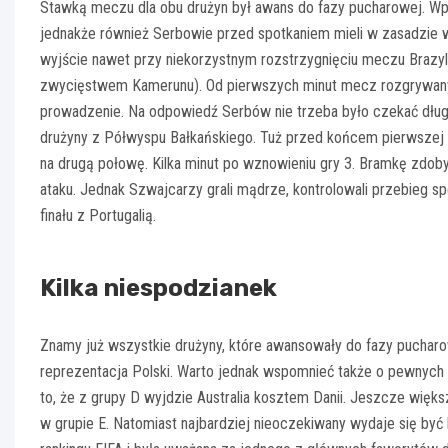
Stawką meczu dla obu drużyn był awans do fazy pucharowej. Wpra
jednakże również Serbowie przed spotkaniem mieli w zasadzie 
wyjście nawet przy niekorzystnym rozstrzygnięciu meczu Brazyl
zwycięstwem Kamerunu). Od pierwszych minut mecz rozgrywany 
prowadzenie. Na odpowiedź Serbów nie trzeba było czekać długo. 
drużyny z Półwyspu Bałkańskiego. Tuż przed końcem pierwszej p
na drugą połowę. Kilka minut po wznowieniu gry 3. Bramkę zdobyli 
ataku. Jednak Szwajcarzy grali mądrze, kontrolowali przebieg s
finału z Portugalią.
Kilka niespodzianek
Znamy już wszystkie drużyny, które awansowały do fazy pucharowe
reprezentacja Polski. Warto jednak wspomnieć także o pewnych
to, że z grupy D wyjdzie Australia kosztem Danii. Jeszcze więk
w grupie E. Natomiast najbardziej nieoczekiwany wydaje się być