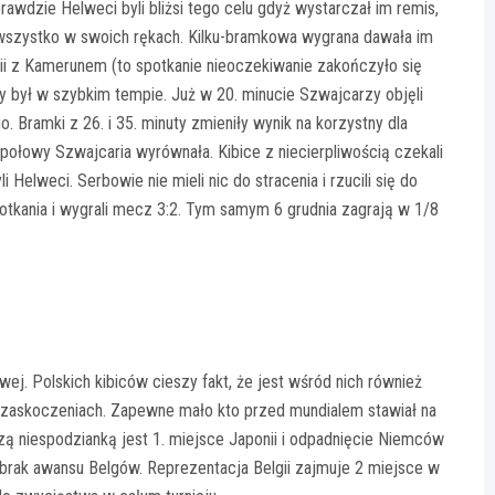
wdzie Helweci byli bliżsi tego celu gdyż wystarczał im remis,
wszystko w swoich rękach. Kilku-bramkowa wygrana dawała im
ii z Kamerunem (to spotkanie nieoczekiwanie zakończyło się
był w szybkim tempie. Już w 20. minucie Szwajcarzy objęli
Bramki z 26. i 35. minuty zmieniły wynik na korzystny dla
ołowy Szwajcaria wyrównała. Kibice z niecierpliwością czekali
Helweci. Serbowie nie mieli nic do stracenia i rzucili się do
potkania i wygrali mecz 3:2. Tym samym 6 grudnia zagrają w 1/8
j. Polskich kibiców cieszy fakt, że jest wśród nich również
 zaskoczeniach. Zapewne mało kto przed mundialem stawiał na
szą niespodzianką jest 1. miejsce Japonii i odpadnięcie Niemców
 brak awansu Belgów. Reprezentacja Belgii zajmuje 2 miejsce w