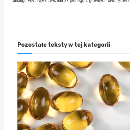
rankingu FIFA i była uważana za jednego z głównych faworytów 
Pozostałe teksty w tej kategorii