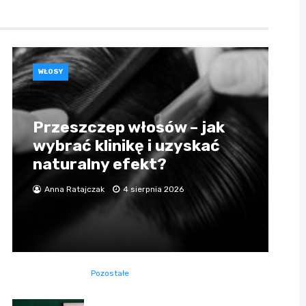
WŁOSY
Przeszczep włosów – jak
wybrać klinikę i uzyskać
naturalny efekt?
Anna Ratajczak
4 sierpnia 2026
Pozostałe