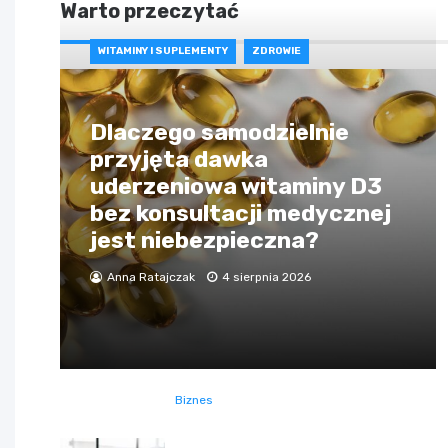
Warto przeczytać
WITAMINY I SUPLEMENTY
ZDROWIE
Dlaczego samodzielnie
przyjęta dawka
uderzeniowa witaminy D3
bez konsultacji medycznej
jest niebezpieczna?
Anna Ratajczak
4 sierpnia 2026
Biznes