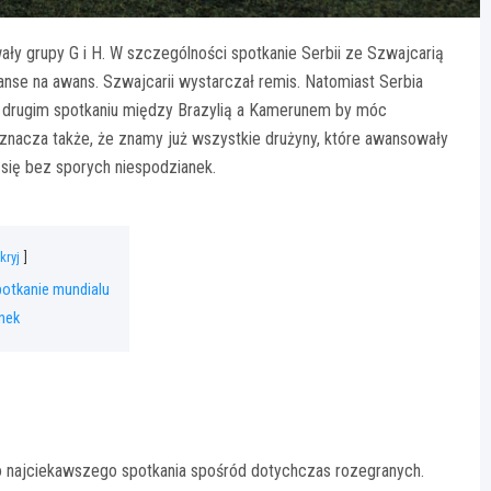
ały grupy G i H. W szczególności spotkanie Serbii ze Szwajcarią
anse na awans. Szwajcarii wystarczał remis. Natomiast Serbia
 drugim spotkaniu między Brazylią a Kamerunem by móc
znacza także, że znamy już wszystkie drużyny, które awansowały
 się bez sporych niespodzianek.
kryj
otkanie mundialu
nek
o najciekawszego spotkania spośród dotychczas rozegranych.