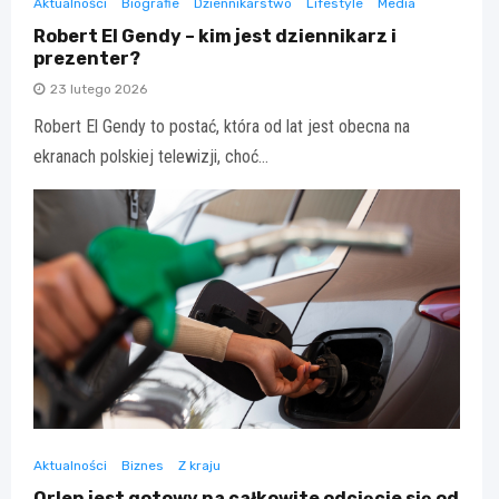
Aktualności
Biografie
Dziennikarstwo
Lifestyle
Media
Robert El Gendy – kim jest dziennikarz i
prezenter?
23 lutego 2026
Robert El Gendy to postać, która od lat jest obecna na
ekranach polskiej telewizji, choć…
Aktualności
Biznes
Z kraju
Orlen jest gotowy na całkowite odcięcie się od