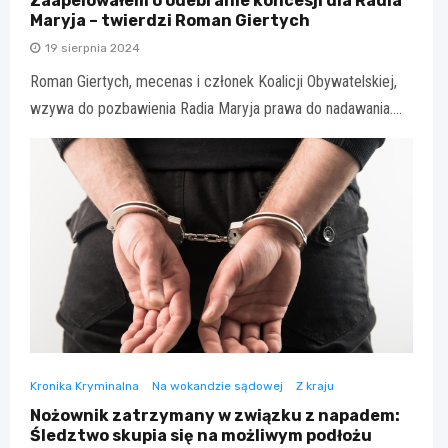
Zaapelowałem o odebranie koncesji dla Radia
Maryja – twierdzi Roman Giertych
19 sierpnia 2024
Roman Giertych, mecenas i członek Koalicji Obywatelskiej,
wzywa do pozbawienia Radia Maryja prawa do nadawania.…
Kronika Kryminalna
Na wokandzie sądowej
Z kraju
Nożownik zatrzymany w związku z napadem:
Śledztwo skupia się na możliwym podłożu