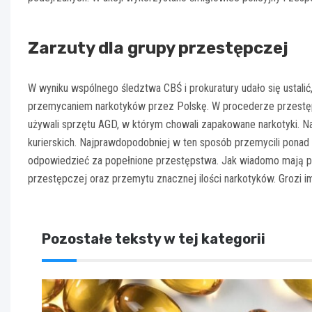
Zarzuty dla grupy przestępczej
W wyniku wspólnego śledztwa CBŚ i prokuratury udało się ustalić,
przemycaniem narkotyków przez Polskę. W procederze przestęp
używali sprzętu AGD, w którym chowali zapakowane narkotyki. N
kurierskich. Najprawdopodobniej w ten sposób przemycili ponad
odpowiedzieć za popełnione przestępstwa. Jak wiadomo mają po
przestępczej oraz przemytu znacznej ilości narkotyków. Grozi im 
Pozostałe teksty w tej kategorii