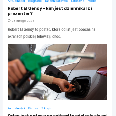
Aktualności
Biografie
Dziennikarstwo
Lifestyle
Media
Robert El Gendy – kim jest dziennikarz i
prezenter?
23 lutego 2026
Robert El Gendy to postać, która od lat jest obecna na
ekranach polskiej telewizji, choć…
Aktualności
Biznes
Z kraju
Orlen jest gotowy na całkowite odcięcie się od