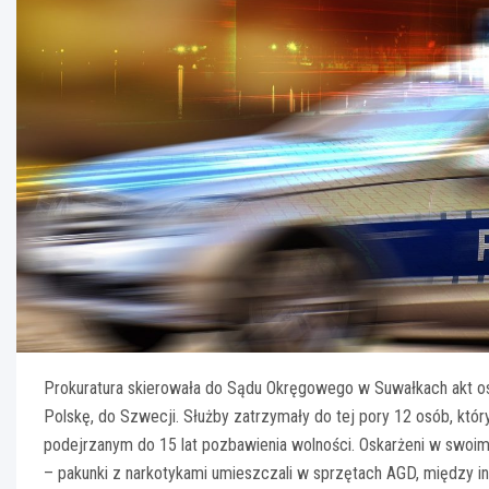
Prokuratura skierowała do Sądu Okręgowego w Suwałkach akt os
Polskę, do Szwecji. Służby zatrzymały do tej pory 12 osób, któ
podejrzanym do 15 lat pozbawienia wolności. Oskarżeni w swo
– pakunki z narkotykami umieszczali w sprzętach AGD, między i