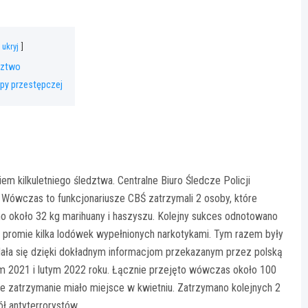
ukryj
edztwo
upy przestępczej
m kilkuletniego śledztwa. Centralne Biuro Śledcze Policji
 Wówczas to funkcjonariusze CBŚ zatrzymali 2 osoby, które
ono około 32 kg marihuany i haszyszu. Kolejny sukces odnotowano
 promie kilka lodówek wypełnionych narkotykami. Tym razem były
dała się dzięki dokładnym informacjom przekazanym przez polską
tym 2021 i lutym 2022 roku. Łącznie przejęto wówczas około 100
e zatrzymanie miało miejsce w kwietniu. Zatrzymano kolejnych 2
ł antyterrorystów.