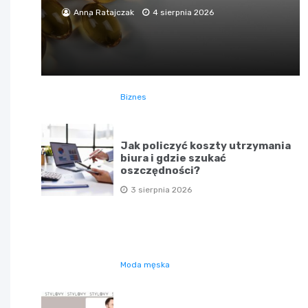
Anna Ratajczak
4 sierpnia 2026
Biznes
Jak policzyć koszty utrzymania
biura i gdzie szukać
oszczędności?
3 sierpnia 2026
Moda męska