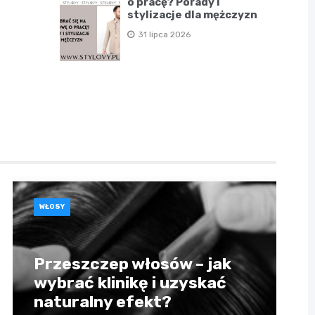
o pracę? Porady i
stylizacje dla mężczyzn
31 lipca 2026
WŁOSY
Przeszczep włosów – jak
wybrać klinikę i uzyskać
naturalny efekt?