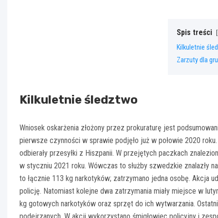
Spis treści
Kilkuletnie śl
Zarzuty dla gr
Kilkuletnie śledztwo
Wniosek oskarżenia złożony przez prokuraturę jest podsumowanie
pierwsze czynności w sprawie podjęło już w połowie 2020 roku.
odbierały przesyłki z Hiszpanii. W przejętych paczkach znalezi
w styczniu 2021 roku. Wówczas to służby szwedzkie znalazły na
to łącznie 113 kg narkotyków; zatrzymano jedna osobę. Akcja u
policję. Natomiast kolejne dwa zatrzymania miały miejsce w lu
kg gotowych narkotyków oraz sprzęt do ich wytwarzania. Ostatni
podejrzanych. W akcji wykorzystano śmigłowiec policyjny i zespó