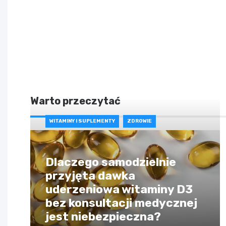
Warto przeczytać
WITAMINY I SUPLEMENTY
ZDROWIE
Dlaczego samodzielnie
przyjęta dawka
uderzeniowa witaminy D3
bez konsultacji medycznej
jest niebezpieczna?