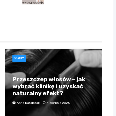
WŁOSY
Przeszczep włosów – jak
wybrać klinikę i uzyskać
naturalny efekt?
Anna Ratajczak
4 sierpnia 2026