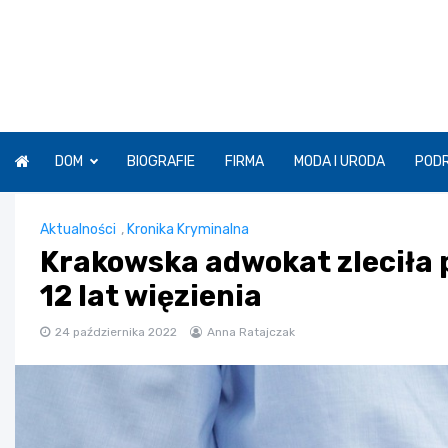
Skip
to
content
DOM
BIOGRAFIE
FIRMA
MODA I URODA
POD
Aktualności
,
Kronika Kryminalna
Krakowska adwokat zleciła po
12 lat więzienia
24 października 2022
Anna Ratajczak