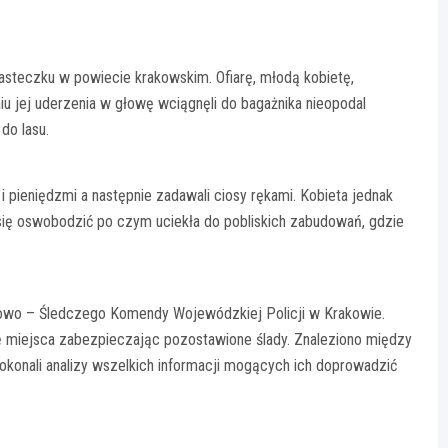
asteczku w powiecie krakowskim. Ofiarę, młodą kobietę,
jej uderzenia w głowę wciągnęli do bagażnika nieopodal
do lasu.
 i pieniędzmi a następnie zadawali ciosy rękami. Kobieta jednak
a się oswobodzić po czym uciekła do pobliskich zabudowań, gdzie
niowo – Śledczego Komendy Wojewódzkiej Policji w Krakowie.
 miejsca zabezpieczając pozostawione ślady. Znaleziono między
dokonali analizy wszelkich informacji mogących ich doprowadzić