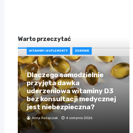
Warto przeczytać
WITAMINY I SUPLEMENTY
ZDROWIE
Dlaczego samodzielnie
przyjęta dawka
uderzeniowa witaminy D3
bez konsultacji medycznej
jest niebezpieczna?
Anna Ratajczak
4 sierpnia 2026