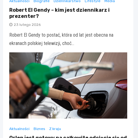
Aktualności
Biografie
Dziennikarstwo
Lifestyle
Media
Robert El Gendy – kim jest dziennikarz i
prezenter?
23 lutego 2026
Robert El Gendy to postać, która od lat jest obecna na
ekranach polskiej telewizji, choć…
Aktualności
Biznes
Z kraju
Orlen jest gotowy na całkowite odcięcie się od