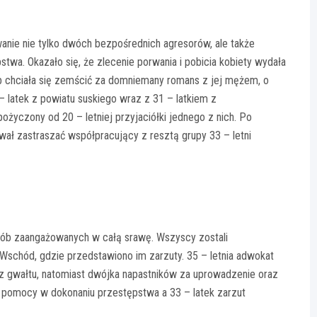
anie nie tylko dwóch bezpośrednich agresorów, ale także
wa. Okazało się, że zlecenie porwania i pobicia kobiety wydała
b chciała się zemścić za domniemany romans z jej mężem, o
– latek z powiatu suskiego wraz z 31 – latkiem z
yczony od 20 – letniej przyjaciółki jednego z nich. Po
wał zastraszać współpracujący z resztą grupy 33 – letni
 osób zaangażowanych w całą srawę. Wszyscy zostali
schód, gdzie przedstawiono im zarzuty. 35 – letnia adwokat
az gwałtu, natomiast dwójka napastników za uprowadzenie oraz
t pomocy w dokonaniu przestępstwa a 33 – latek zarzut