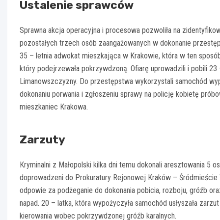
Ustalenie sprawców
Sprawna akcja operacyjna i procesowa pozwoliła na zidentyfikow
pozostałych trzech osób zaangażowanych w dokonanie przestępst
35 – letnia adwokat mieszkająca w Krakowie, która w ten sposó
który podejrzewała pokrzywdzoną. Ofiarę uprowadzili i pobili 23 
Limanowszczyzny. Do przestępstwa wykorzystali samochód wypoż
dokonaniu porwania i zgłoszeniu sprawy na policję kobietę próbo
mieszkaniec Krakowa.
Zarzuty
Kryminalni z Małopolski kilka dni temu dokonali aresztowania 5
doprowadzeni do Prokuratury Rejonowej Kraków – Śródmieście W
odpowie za podżeganie do dokonania pobicia, rozboju, gróźb or
napad. 20 – latka, która wypożyczyła samochód usłyszała zarzu
kierowania wobec pokrzywdzonej gróźb karalnych.