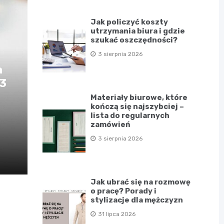
Jak policzyć koszty
utrzymania biura i gdzie
szukać oszczędności?
3 sierpnia 2026
a
D3
Materiały biurowe, które
kończą się najszybciej –
lista do regularnych
zamówień
3 sierpnia 2026
Jak ubrać się na rozmowę
o pracę? Porady i
stylizacje dla mężczyzn
31 lipca 2026