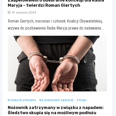
Zaapelowałem o odebranie koncesji dla Radia
Maryja – twierdzi Roman Giertych
19 sierpnia 2024
Roman Giertych, mecenas i członek Koalicji Obywatelskiej,
wzywa do pozbawienia Radia Maryja prawa do nadawania.…
Kronika Kryminalna
Na wokandzie sądowej
Z kraju
Nożownik zatrzymany w związku z napadem:
Śledztwo skupia się na możliwym podłożu