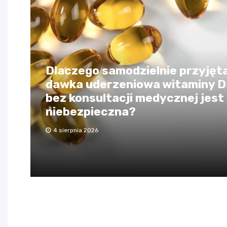
Dlaczego samodzielnie przyjęt
dawka uderzeniowa witaminy 
bez konsultacji medycznej jest
niebezpieczna?
4 sierpnia 2026