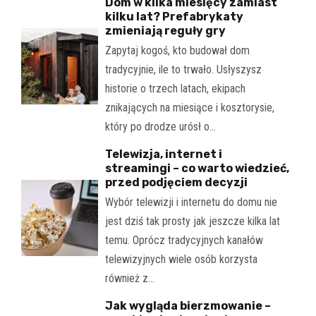
Dom w kilka miesięcy zamiast
kilku lat? Prefabrykaty
zmieniają reguły gry
Zapytaj kogoś, kto budował dom
tradycyjnie, ile to trwało. Usłyszysz
historie o trzech latach, ekipach
znikających na miesiące i kosztorysie,
który po drodze urósł o…
Telewizja, internet i
streamingi – co warto wiedzieć,
przed podjęciem decyzji
Wybór telewizji i internetu do domu nie
jest dziś tak prosty jak jeszcze kilka lat
temu. Oprócz tradycyjnych kanałów
telewizyjnych wiele osób korzysta
również z…
Jak wygląda bierzmowanie –