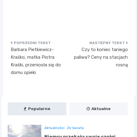
Nawigacja
Barbara Pietkiewicz-
Czy to koniec taniego
wpisu
Kraśko, matka Piotra
paliwa? Ceny na stacjach
Kraśki, przeniosła się do
rosną
domu opieki
Popularne
Aktualne
Aktualności
Ze świata
Niemcy przekażą swoje czołgi