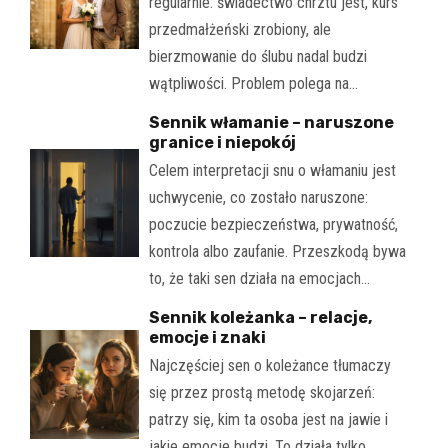
regularnie: świadectwo chrztu jest, kurs
przedmałżeński zrobiony, ale
bierzmowanie do ślubu nadal budzi
wątpliwości. Problem polega na…
Sennik włamanie – naruszone
granice i niepokój
Celem interpretacji snu o włamaniu jest
uchwycenie, co zostało naruszone:
poczucie bezpieczeństwa, prywatność,
kontrola albo zaufanie. Przeszkodą bywa
to, że taki sen działa na emocjach…
Sennik koleżanka – relacje,
emocje i znaki
Najczęściej sen o koleżance tłumaczy
się przez prostą metodę skojarzeń:
patrzy się, kim ta osoba jest na jawie i
jakie emocje budzi. To działa tylko…