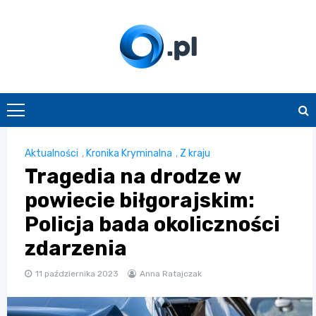
Skip
to
content
O.pl
Aktualności
,
Kronika Kryminalna
,
Z kraju
Tragedia na drodze w
powiecie biłgorajskim:
Policja bada okoliczności
zdarzenia
11 października 2023
Anna Ratajczak