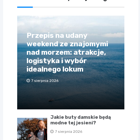
Przepis na udany
weekend ze znajomymi
nad morzem: atrakcje,
logistyka i wybór
idealnego lokum
7 sierpnia 2026
Jakie buty damskie będą
modne tej jesieni?
7 sierpnia 2026