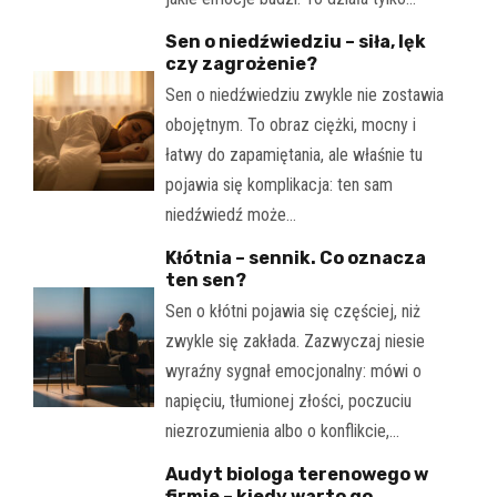
Sen o niedźwiedziu – siła, lęk
czy zagrożenie?
Sen o niedźwiedziu zwykle nie zostawia
obojętnym. To obraz ciężki, mocny i
łatwy do zapamiętania, ale właśnie tu
pojawia się komplikacja: ten sam
niedźwiedź może…
Kłótnia – sennik. Co oznacza
ten sen?
Sen o kłótni pojawia się częściej, niż
zwykle się zakłada. Zazwyczaj niesie
wyraźny sygnał emocjonalny: mówi o
napięciu, tłumionej złości, poczuciu
niezrozumienia albo o konflikcie,…
Audyt biologa terenowego w
firmie – kiedy warto go