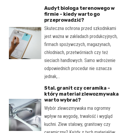
Audyt biologa terenowego w
firmie – kiedy warto go
przeprowadzić?
Skuteczna ochrona przed szkodnikami
jest ważna w zakładach produkcyjnych,
firmach spożywczych, magazynach,
chłodniach, przetwórniach czy też
sieciach handlowych. Samo wdrożenie
odpowiednich procedur nie oznacza
jednak,…
Stal, granit czy ceramika –
który materiał zlewozmywaka
warto wybrać?
Wybór zlewozmywaka ma ogromny
wpływ na wygodę, trwałość i wygląd
kuchni. Zlew stalowy, granitowy czy
ceramiczny? Każdy z tych materiałów