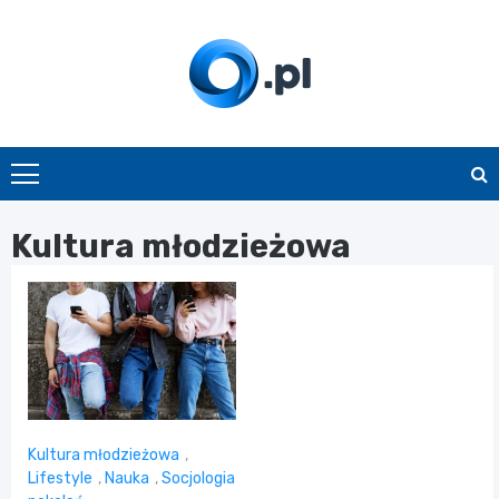
Skip
to
content
O.pl
Kultura młodzieżowa
Kultura młodzieżowa
,
Lifestyle
,
Nauka
,
Socjologia