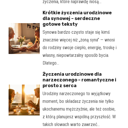
życzenia, które naprawdę niosą…
Krótkie życzenia urodzinowe
dla synowej – serdeczne
gotowe teksty
Synowa bardzo często staje się kimś
znacznie więcej niż „żoną syna” — wnosi
do rodziny swoje ciepło, energię, troskę i
własny, niepowtarzalny sposób bycia.
Dlatego…
Życzenia urodzinowe dla
narzeczonego – romantyczne i
prosto z serca
Urodziny narzeczonego to wyjątkowy
moment, bo składasz życzenia nie tylko
ukochanemu mężczyźnie, ale też osobie,
z którą planujesz wspólną przyszłość. W
takich słowach warto zawrzeć…