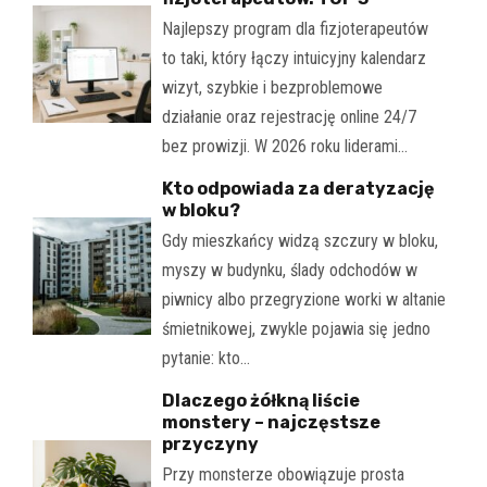
Najlepszy program dla fizjoterapeutów
to taki, który łączy intuicyjny kalendarz
wizyt, szybkie i bezproblemowe
działanie oraz rejestrację online 24/7
bez prowizji. W 2026 roku liderami…
Kto odpowiada za deratyzację
w bloku?
Gdy mieszkańcy widzą szczury w bloku,
myszy w budynku, ślady odchodów w
piwnicy albo przegryzione worki w altanie
śmietnikowej, zwykle pojawia się jedno
pytanie: kto…
Dlaczego żółkną liście
monstery – najczęstsze
przyczyny
Przy monsterze obowiązuje prosta