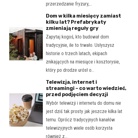
przerzedzanie fryzury,…
Dom w kilka miesięcy zamiast
kilku lat? Prefabrykaty
zmieniają reguły gry
Zapytaj kogoś, kto budował dom
tradycyjnie, ile to trwało. Usłyszysz
historie o trzech latach, ekipach
znikających na miesiące i kosztorysie,
który po drodze urósł o…
Telewizja, internet i
streamingi – co warto wiedzieć,
przed podjęciem decyzji
Wybór telewizji i internetu do domu nie
jest dziś tak prosty jak jeszcze kilka lat
temu. Oprócz tradycyjnych kanałów
telewizyjnych wiele osób korzysta
również z…