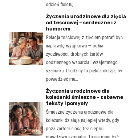
odcień fioletu,…
Życzenia urodzinowe dla zięcia
od teściowej – serdeczne i z
humorem
Relacja teściowej z zięciem potrafi być
naprawdę wyjątkowa — pełna
życzliwości, drobnych żartów,
codziennego wsparcia i wzajemnego
szacunku. Urodziny to piękna okazja, by
powiedzieć mu…
Życzenia urodzinowe dla
koleżanki śmieszne – zabawne
teksty i pomysły
Śmieszne życzenia urodzinowe dla
koleżanki działają najlepiej wtedy, gdy
poza żartem niosą też ciepło i
prawdziwą sympatię. To nie mają być