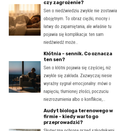
czy zagrożenie?
Sen o niedźwiedziu zwykle nie zostawia
obojętnym. To obraz ciężki, mocny i
łatwy do zapamiętania, ale właśnie tu
pojawia się komplikacja: ten sam
niedźwiedź może…
Kłótnia – sennik. Co oznacza
ten sen?
Sen o kłótni pojawia się częściej, niż
zwykle się zakłada. Zazwyczaj niesie
wyraźny sygnał emocjonalny: mówi o
napięciu, tłumionej złości, poczuciu
niezrozumienia albo o konflikcie,…
Audyt biologa terenowego w
firmie – kiedy warto go
przeprowadzić?
Skuteczna ochrona przed szkodnikami