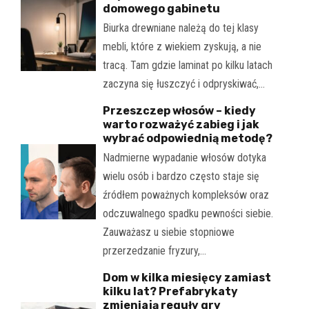
domowego gabinetu
Biurka drewniane należą do tej klasy
mebli, które z wiekiem zyskują, a nie
tracą. Tam gdzie laminat po kilku latach
zaczyna się łuszczyć i odpryskiwać,…
Przeszczep włosów – kiedy
warto rozważyć zabieg i jak
wybrać odpowiednią metodę?
Nadmierne wypadanie włosów dotyka
wielu osób i bardzo często staje się
źródłem poważnych kompleksów oraz
odczuwalnego spadku pewności siebie.
Zauważasz u siebie stopniowe
przerzedzanie fryzury,…
Dom w kilka miesięcy zamiast
kilku lat? Prefabrykaty
zmieniają reguły gry