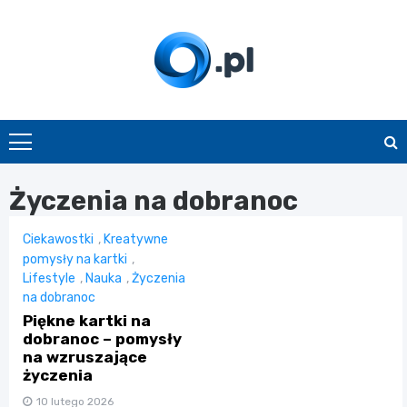
Skip
to
content
O.pl
Życzenia na dobranoc
Ciekawostki
,
Kreatywne
pomysły na kartki
,
Lifestyle
,
Nauka
,
Życzenia
na dobranoc
Piękne kartki na
dobranoc – pomysły
na wzruszające
życzenia
10 lutego 2026