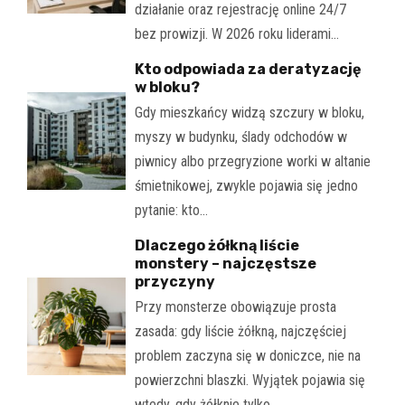
działanie oraz rejestrację online 24/7
bez prowizji. W 2026 roku liderami…
Kto odpowiada za deratyzację
w bloku?
Gdy mieszkańcy widzą szczury w bloku,
myszy w budynku, ślady odchodów w
piwnicy albo przegryzione worki w altanie
śmietnikowej, zwykle pojawia się jedno
pytanie: kto…
Dlaczego żółkną liście
monstery – najczęstsze
przyczyny
Przy monsterze obowiązuje prosta
zasada: gdy liście żółkną, najczęściej
problem zaczyna się w doniczce, nie na
powierzchni blaszki. Wyjątek pojawia się
wtedy, gdy żółknie tylko…