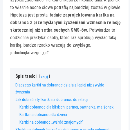
to właśnie nocne słowa potrafią najbardziej zostać w głowie.
Hipoteza jest prosta:
ładnie zaprojektowana kartka na
dobranoc z przemyślanymi życzeniami wzmacnia relację
skuteczniej niż setka suchych SMS-ów
. Potwierdza to
codzienna praktyka: osoby, które raz spróbują wysłać taką
kartkę, bardzo rzadko wracają do zwykłego,
jednolinijkowego „gn”.
Spis treści
ukryj
Dlaczego kartki na dobranoc działają lepiej niż zwykłe
życzenia
Jak dobrać styl kartki na dobranoc do relacji
Kartki dobranoc dla bliskich: partner, partnerka, małżonek
Kartki na dobranoc dla dzieci
Kartki na dobranoc „wśród znajomych”
Struktura dobrych życzeń na dobranoc – prosty schemat