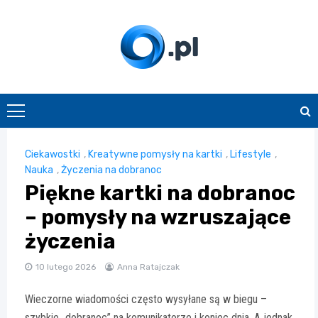
Skip
to
content
O.pl
Ciekawostki
,
Kreatywne pomysły na kartki
,
Lifestyle
,
Nauka
,
Życzenia na dobranoc
Piękne kartki na dobranoc
– pomysły na wzruszające
życzenia
10 lutego 2026
Anna Ratajczak
Wieczorne wiadomości często wysyłane są w biegu –
szybkie „dobranoc” na komunikatorze i koniec dnia. A jednak