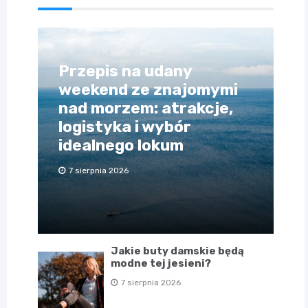
Przepis na udany
weekend ze znajomymi
nad morzem: atrakcje,
logistyka i wybór
idealnego lokum
7 sierpnia 2026
Jakie buty damskie będą
modne tej jesieni?
7 sierpnia 2026