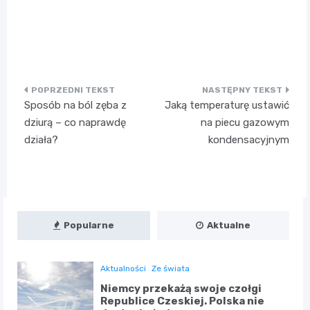
Nawigacja
Sposób na ból zęba z
Jaką temperaturę ustawić
wpisu
dziurą – co naprawdę
na piecu gazowym
działa?
kondensacyjnym
Popularne
Aktualne
Aktualności
Ze świata
Niemcy przekażą swoje czołgi
Republice Czeskiej. Polska nie