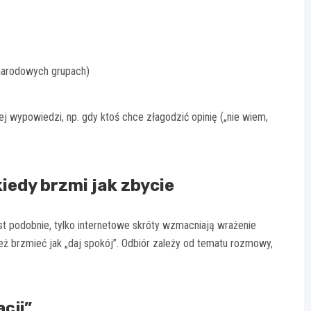
narodowych grupach)
j wypowiedzi, np. gdy ktoś chce złagodzić opinię („nie wiem,
 kiedy brzmi jak zbycie
st podobnie, tylko internetowe skróty wzmacniają wrażenie
ż brzmieć jak „daj spokój”. Odbiór zależy od tematu rozmowy,
cji”