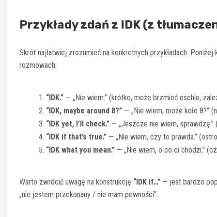
Przykłady zdań z IDK (z tłumacze
Skrót najłatwiej zrozumieć na konkretnych przykładach. Poniżej 
rozmowach:
“IDK.”
— „Nie wiem.” (krótko, może brzmieć oschle, zależ
“IDK, maybe around 8?”
— „Nie wiem, może koło 8?” (
“IDK yet, I’ll check.”
— „Jeszcze nie wiem, sprawdzę.” 
“IDK if that’s true.”
— „Nie wiem, czy to prawda.” (ostro
“IDK what you mean.”
— „Nie wiem, o co ci chodzi.” (c
Warto zwrócić uwagę na konstrukcję
“IDK if…”
— jest bardzo popu
„nie jestem przekonany / nie mam pewności”.