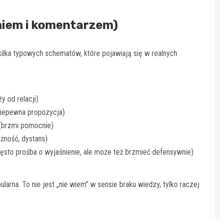
niem i komentarzem)
kilka typowych schematów, które pojawiają się w realnych
y od relacji)
niepewna propozycja)
(brzmi pomocnie)
żność, dystans)
zęsto prośba o wyjaśnienie, ale może też brzmieć defensywnie)
larna. To nie jest „nie wiem” w sensie braku wiedzy, tylko raczej