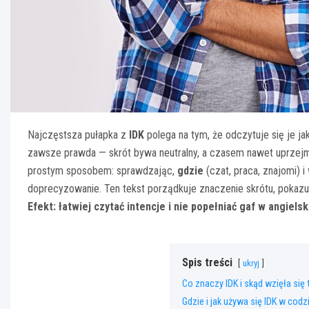
Najczęstsza pułapka z
IDK
polega na tym, że odczytuje się je j
zawsze prawda — skrót bywa neutralny, a czasem nawet uprzejmy
prostym sposobem: sprawdzając,
gdzie
(czat, praca, znajomi) i
doprecyzowanie. Ten tekst porządkuje znaczenie skrótu, pokazuj
Efekt: łatwiej czytać intencje i nie popełniać gaf w angiel
Spis treści
ukryj
Co znaczy IDK i skąd wzięła się
Gdzie i jak używa się IDK w codz