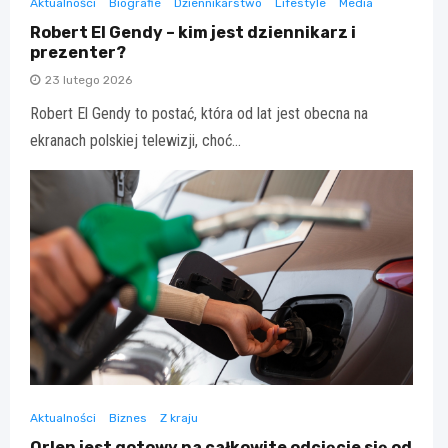
Aktualności
Biografie
Dziennikarstwo
Lifestyle
Media
Robert El Gendy – kim jest dziennikarz i
prezenter?
23 lutego 2026
Robert El Gendy to postać, która od lat jest obecna na
ekranach polskiej telewizji, choć…
Aktualności
Biznes
Z kraju
Orlen jest gotowy na całkowite odcięcie się od