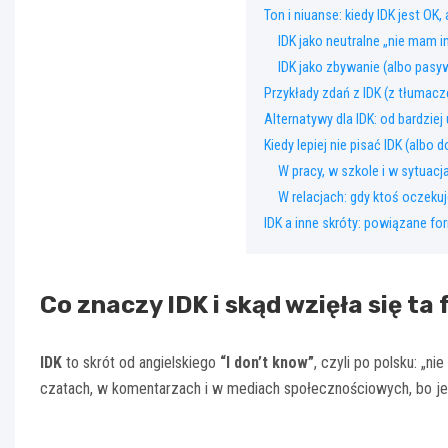
Ton i niuanse: kiedy IDK jest OK,
IDK jako neutralne „nie mam i
IDK jako zbywanie (albo pasy
Przykłady zdań z IDK (z tłumac
Alternatywy dla IDK: od bardzie
Kiedy lepiej nie pisać IDK (albo
W pracy, w szkole i w sytuac
W relacjach: gdy ktoś oczekuj
IDK a inne skróty: powiązane fo
Co znaczy IDK i skąd wzięła się ta
IDK
to skrót od angielskiego
“I don’t know”
, czyli po polsku: „n
czatach, w komentarzach i w mediach społecznościowych, bo jest