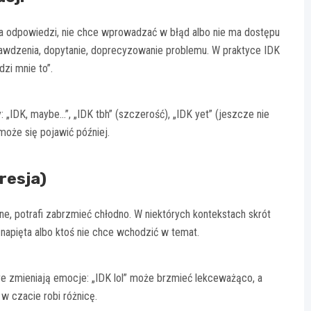
zna odpowiedzi, nie chce wprowadzać w błąd albo nie ma dostępu
prawdzenia, dopytanie, doprecyzowanie problemu. W praktyce IDK
zi mnie to”.
 „IDK, maybe…”, „IDK tbh” (szczerość), „IDK yet” (jeszcze nie
może się pojawić później.
resja)
ne, potrafi zabrzmieć chłodno. W niektórych kontekstach skrót
napięta albo ktoś nie chce wchodzić w temat.
óre zmieniają emocje: „IDK lol” może brzmieć lekceważąco, a
 w czacie robi różnicę.