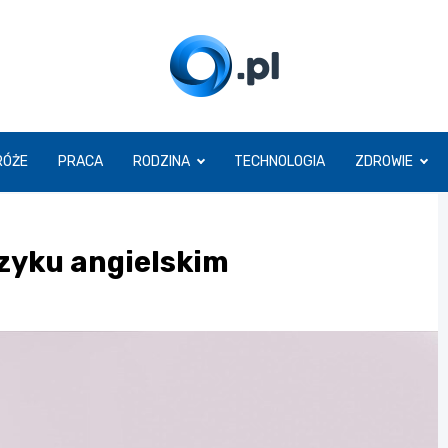
O.pl
RÓŻE
PRACA
RODZINA
TECHNOLOGIA
ZDROWIE
ęzyku angielskim