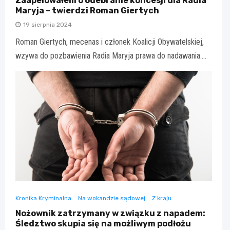
Zaapelowałem o odebranie koncesji dla Radia
Maryja – twierdzi Roman Giertych
19 sierpnia 2024
Roman Giertych, mecenas i członek Koalicji Obywatelskiej,
wzywa do pozbawienia Radia Maryja prawa do nadawania.…
Kronika Kryminalna
Na wokandzie sądowej
Z kraju
Nożownik zatrzymany w związku z napadem:
Śledztwo skupia się na możliwym podłożu