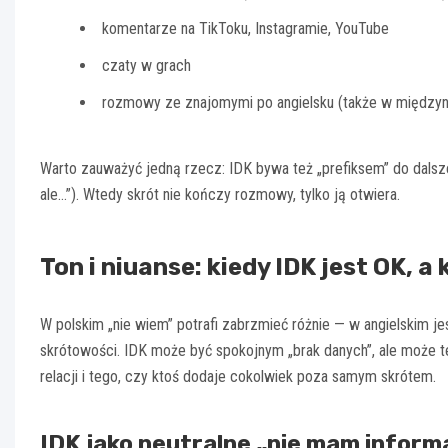
komentarze na TikToku, Instagramie, YouTube
czaty w grach
rozmowy ze znajomymi po angielsku (także w między
Warto zauważyć jedną rzecz: IDK bywa też „prefiksem” do dalsze
ale…”). Wtedy skrót nie kończy rozmowy, tylko ją otwiera.
Ton i niuanse: kiedy IDK jest OK, a
W polskim „nie wiem” potrafi zabrzmieć różnie — w angielskim je
skrótowości. IDK może być spokojnym „brak danych”, ale może te
relacji i tego, czy ktoś dodaje cokolwiek poza samym skrótem.
IDK jako neutralne „nie mam informa