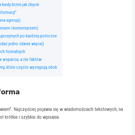
 a kiedy brzmi jak zbycie
nformacji”
wna agresja)
zeniem i komentarzem)
j uprzejmych po bardziej potoczne
 dodać jedno zdanie więcej)
jach formalnych
e wsparcia, a nie faktów
rmy, które często występują obok
 forma
ie wiem”. Najczęściej pojawia się w wiadomościach tekstowych, na
 krótkie i szybkie do wpisania.