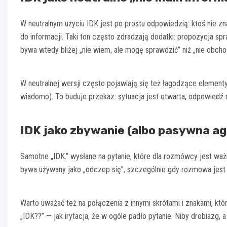
W neutralnym użyciu IDK jest po prostu odpowiedzią: ktoś nie 
do informacji. Taki ton często zdradzają dodatki: propozycja s
bywa wtedy bliżej „nie wiem, ale mogę sprawdzić” niż „nie obchod
W neutralnej wersji często pojawiają się też łagodzące elementy:
wiadomo). To buduje przekaz: sytuacja jest otwarta, odpowiedź 
IDK jako zbywanie (albo pasywna ag
Samotne „IDK.” wysłane na pytanie, które dla rozmówcy jest waż
bywa używany jako „odczep się”, szczególnie gdy rozmowa jest 
Warto uważać też na połączenia z innymi skrótami i znakami, kt
„IDK??” — jak irytacja, że w ogóle padło pytanie. Niby drobiazg, a