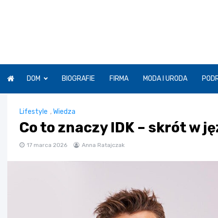
Skip
to
content
DOM
BIOGRAFIE
FIRMA
MODA I URODA
POD
Lifestyle
,
Wiedza
Co to znaczy IDK – skrót w j
17 marca 2026
Anna Ratajczak