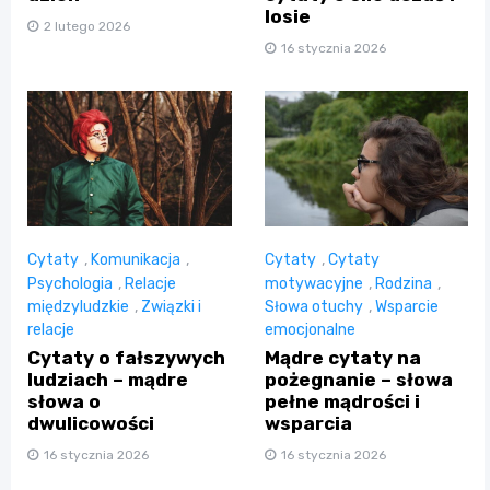
losie
2 lutego 2026
16 stycznia 2026
Cytaty
,
Komunikacja
,
Cytaty
,
Cytaty
Psychologia
,
Relacje
motywacyjne
,
Rodzina
,
międzyludzkie
,
Związki i
Słowa otuchy
,
Wsparcie
relacje
emocjonalne
Cytaty o fałszywych
Mądre cytaty na
ludziach – mądre
pożegnanie – słowa
słowa o
pełne mądrości i
dwulicowości
wsparcia
16 stycznia 2026
16 stycznia 2026