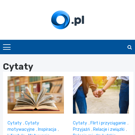
Skip
to
content
O.pl
Cytaty
Cytaty
,
Cytaty
Cytaty
,
Flirt i przyciąganie
,
motywacyjne
,
Inspiracja
,
Przyjaźń
,
Relacje i związki
,