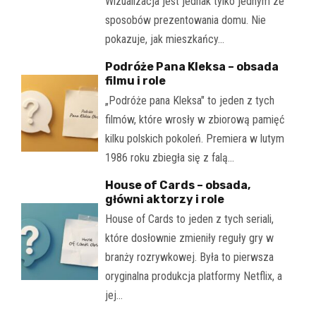
Wizualizacja jest jednak tylko jednym ze
sposobów prezentowania domu. Nie
pokazuje, jak mieszkańcy…
Podróże Pana Kleksa – obsada
filmu i role
„Podróże pana Kleksa" to jeden z tych
filmów, które wrosły w zbiorową pamięć
kilku polskich pokoleń. Premiera w lutym
1986 roku zbiegła się z falą…
House of Cards – obsada,
główni aktorzy i role
House of Cards to jeden z tych seriali,
które dosłownie zmieniły reguły gry w
branży rozrywkowej. Była to pierwsza
oryginalna produkcja platformy Netflix, a
jej…