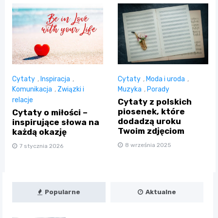
Cytaty
,
Inspiracja
,
Cytaty
,
Moda i uroda
,
Komunikacja
,
Związki i
Muzyka
,
Porady
relacje
Cytaty z polskich
piosenek, które
Cytaty o miłości –
dodadzą uroku
inspirujące słowa na
Twoim zdjęciom
każdą okazję
8 września 2025
7 stycznia 2026
Popularne
Aktualne