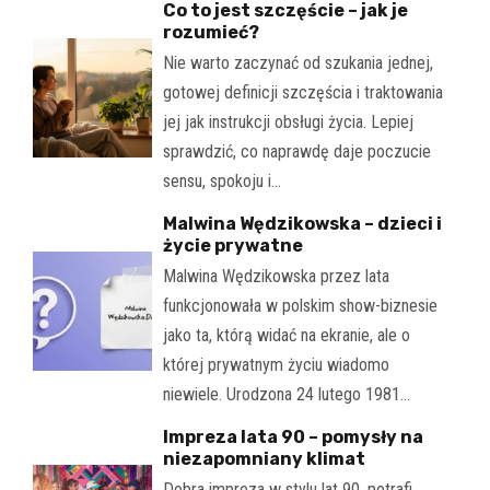
Co to jest szczęście – jak je
rozumieć?
Nie warto zaczynać od szukania jednej,
gotowej definicji szczęścia i traktowania
jej jak instrukcji obsługi życia. Lepiej
sprawdzić, co naprawdę daje poczucie
sensu, spokoju i…
Malwina Wędzikowska – dzieci i
życie prywatne
Malwina Wędzikowska przez lata
funkcjonowała w polskim show-biznesie
jako ta, którą widać na ekranie, ale o
której prywatnym życiu wiadomo
niewiele. Urodzona 24 lutego 1981…
Impreza lata 90 – pomysły na
niezapomniany klimat
Dobra impreza w stylu lat 90. potrafi