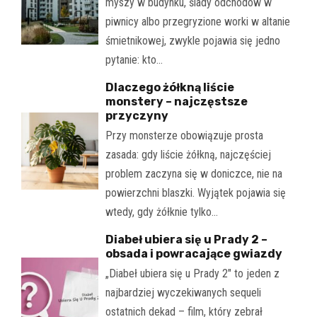
myszy w budynku, ślady odchodów w
piwnicy albo przegryzione worki w altanie
śmietnikowej, zwykle pojawia się jedno
pytanie: kto…
Dlaczego żółkną liście
monstery – najczęstsze
przyczyny
Przy monsterze obowiązuje prosta
zasada: gdy liście żółkną, najczęściej
problem zaczyna się w doniczce, nie na
powierzchni blaszki. Wyjątek pojawia się
wtedy, gdy żółknie tylko…
Diabeł ubiera się u Prady 2 –
obsada i powracające gwiazdy
„Diabeł ubiera się u Prady 2" to jeden z
najbardziej wyczekiwanych sequeli
ostatnich dekad – film, który zebrał