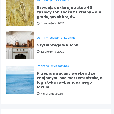
Aktualności
Ze świata
Szwecja deklaruje zakup 40
tysięcy ton zboża z Ukrainy – dla
głodujących krajów
4 września 2022
Dom i mieszkanie
Kuchnia
Styl vintage w kuchni
12 sierpnia 2022
Podróże i wypoczynek
Przepis na udany weekend ze
znajomymi nad morzem: atrakcje,
logistyka i wybór idealnego
lokum
7 sierpnia 2026