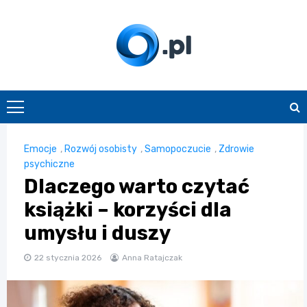
Skip
to
content
O.pl
Emocje
,
Rozwój osobisty
,
Samopoczucie
,
Zdrowie
psychiczne
Dlaczego warto czytać
książki – korzyści dla
umysłu i duszy
22 stycznia 2026
Anna Ratajczak