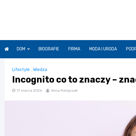
Skip
to
content
DOM
BIOGRAFIE
FIRMA
MODA I URODA
POD
Lifestyle
,
Wiedza
Incognito co to znaczy – zn
17 marca 2026
Anna Ratajczak