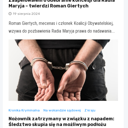
Zaapelowałem o odebranie koncesji dla Radia
Maryja – twierdzi Roman Giertych
19 sierpnia 2024
Roman Giertych, mecenas i członek Koalicji Obywatelskiej,
wzywa do pozbawienia Radia Maryja prawa do nadawania.…
Kronika Kryminalna
Na wokandzie sądowej
Z kraju
Nożownik zatrzymany w związku z napadem:
Śledztwo skupia się na możliwym podłożu