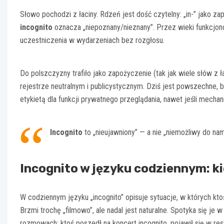
Słowo pochodzi z łaciny. Rdzeń jest dość czytelny: „in-” jako za
incognito
oznacza „niepoznany/nieznany”. Przez wieki funkcjon
uczestniczenia w wydarzeniach bez rozgłosu.
Do polszczyzny trafiło jako zapożyczenie (tak jak wiele słów z ł
rejestrze neutralnym i publicystycznym. Dziś jest powszechne, bo
etykietą dla funkcji prywatnego przeglądania, nawet jeśli mech
Incognito
to „nieujawniony” — a nie „niemożliwy do nami
Incognito w języku codziennym: k
W codziennym języku „incognito” opisuje sytuacje, w których kto
Brzmi trochę „filmowo”, ale nadal jest naturalne. Spotyka się je
rozmowach: ktoś poszedł na koncert incognito, pojawił się w rest