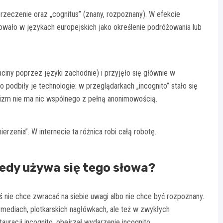
przeczenie oraz „cognitus” (znany, rozpoznany). W efekcie
owało w językach europejskich jako określenie podróżowania lub
aciny poprzez języki zachodnie) i przyjęło się głównie w
 podbiły je technologie: w przeglądarkach „incognito” stało się
anizm nie ma nic wspólnego z pełną anonimowością.
erzenia”. W internecie ta różnica robi całą robotę.
iedy używa się tego słowa?
ś nie chce zwracać na siebie uwagi albo nie chce być rozpoznany.
 w mediach, plotkarskich nagłówkach, ale też w zwykłych
auracji incognito, obejrzał wydarzenie incognito.