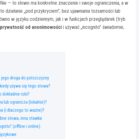
 Nie — to słowo ma konkretne znaczenie i swoje ograniczenia, a w
to działanie „pod przykryciem”, bez ujawniania tożsamości lub
ówno w języku codziennym, jak i w funkcjach przeglądarek (tryb
ć prywatność od anonimowości
i używać „incognito” świadomie,
i jego droga do polszczyzny
kiedy używa się tego słowa?
o dokładnie robi?
a lub ogranicza (lokalnie)?
wa (i dlaczego to ważne)?
bne słowa, inna stawka
ito” (offline i online)
 językowe