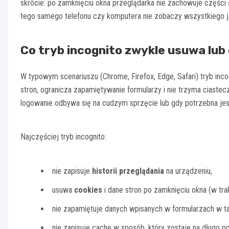
skrócie: po zamknięciu okna przeglądarka nie zachowuje części 
tego samego telefonu czy komputera nie zobaczy wszystkiego ja
Co tryb incognito zwykle usuwa lub 
W typowym scenariuszu (Chrome, Firefox, Edge, Safari) tryb inco
stron, ogranicza zapamiętywanie formularzy i nie trzyma ciastec
logowanie odbywa się na cudzym sprzęcie lub gdy potrzebna jes
Najczęściej tryb incognito:
nie zapisuje
historii przeglądania
na urządzeniu,
usuwa
cookies
i dane stron po zamknięciu okna (w trak
nie zapamiętuje danych wpisanych w formularzach w ta
nie zapisuje cache w sposób, który zostaje na długo p