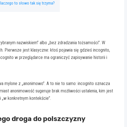
dlaczego to słowo tak się trzyma?
rzybranym nazwiskiem” albo „bez zdradzania tożsamości”. W
 Pierwsze jest klasyczne: ktoś pojawia się gdzieś incognito,
incognito w przeglądarce ma ograniczyć zapisywanie historii i
wa mylone z „anonimowo”. A to nie to samo: incognito oznacza
miast anonimowość sugeruje brak możliwości ustalenia, kim jest
 i „w konkretnym kontekście”.
jego droga do polszczyzny