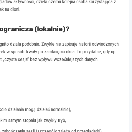
śladów aktywności, dzięki czemu kolejna osoba korzystająca z
k na dłoni.
ogranicza (lokalnie)?
gnito działa podobnie. Zwykle nie zapisuje historii odwiedzonych
zek w sposób trwały po zamknięciu okna. To przydatne, gdy np.
t „czysta sesja” bez wpływu wcześniejszych danych.
cie działania mogą działać normalnie),
kim samym stopniu jak zwykły tryb,
o zakończeniu sesji (szczegóły zależą od przeglądarki).