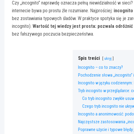
Czy „incognito” naprawdę oznacza pełną niewidzialność w sieci?
internecie bywa po prostu źle rozumiane. Najprościej:
incognito
bez zostawiania typowych śladów. W praktyce spotyka się je zar
incognito).
Wartość tej wiedzy jest prosta: pozwala odróżni
bez fałszywego poczucia bezpieczeństwa.
Spis treści
ukryj
Incognito – co to znaczy?
Pochodzenie słowa „incognito” 
Incognito w języku codziennym: 
Tryb incognito w przeglądarce: c
Co tryb incognito zwykle usuw
Czego tryb incognito nie ukry
Incognito a anonimowość: podo
Najczęstsze zastosowania „incogn
Poprawne użycie i typowe błędy