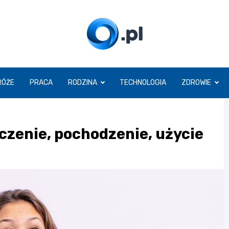
O.pl
RÓŻE
PRACA
RODZINA
TECHNOLOGIA
ZDROWIE
aczenie, pochodzenie, użycie