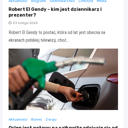
Aktualności
Biografie
Dziennikarstwo
Lifestyle
Media
Robert El Gendy – kim jest dziennikarz i
prezenter?
23 lutego 2026
Robert El Gendy to postać, która od lat jest obecna na
ekranach polskiej telewizji, choć…
Aktualności
Biznes
Z kraju
Orlen jest gotowy na całkowite odcięcie się od