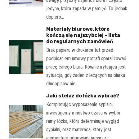
uwagę przyszły najemca biura i często
jedyna, która zapada w pamięć. To jednak
dopiero…
Materiały biurowe, które
kończą się najszybciej – lista
do regularnych zamówień
Brak papieru w drukarce tuż przed
podpisaniem umowy potrafi sparaliżować
pracę całego biura. Równie irytująca jest
sytuacja, gdy żaden z leżących na biurku
długopisów nie…
Jaki stelaż do łóżka wybrać?
Kompletując wyposażenie sypialni,
inwestujemy mnóstwo czasu w wybór
ramy łóżka, która determinuje wygląd
sypialni, oraz materaca, który jest
elementem odpowiadającym za