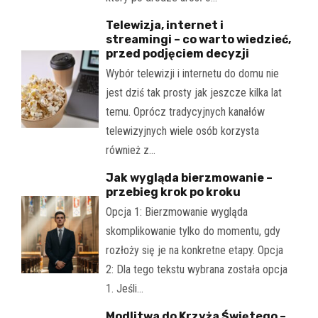
Telewizja, internet i
streamingi – co warto wiedzieć,
przed podjęciem decyzji
Wybór telewizji i internetu do domu nie
jest dziś tak prosty jak jeszcze kilka lat
temu. Oprócz tradycyjnych kanałów
telewizyjnych wiele osób korzysta
również z…
Jak wygląda bierzmowanie –
przebieg krok po kroku
Opcja 1: Bierzmowanie wygląda
skomplikowanie tylko do momentu, gdy
rozłoży się je na konkretne etapy. Opcja
2: Dla tego tekstu wybrana została opcja
1. Jeśli…
Modlitwa do Krzyża Świętego –