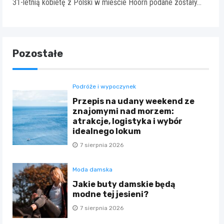
31-letnią kobietę z Polski w mieście Hoorn podane zostały…
Pozostałe
Podróże i wypoczynek
Przepis na udany weekend ze
znajomymi nad morzem:
atrakcje, logistyka i wybór
idealnego lokum
7 sierpnia 2026
Moda damska
Jakie buty damskie będą
modne tej jesieni?
7 sierpnia 2026