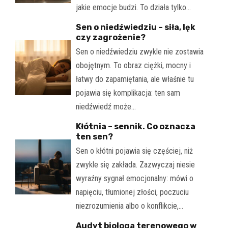
jakie emocje budzi. To działa tylko…
Sen o niedźwiedziu – siła, lęk
czy zagrożenie?
Sen o niedźwiedziu zwykle nie zostawia
obojętnym. To obraz ciężki, mocny i
łatwy do zapamiętania, ale właśnie tu
pojawia się komplikacja: ten sam
niedźwiedź może…
Kłótnia – sennik. Co oznacza
ten sen?
Sen o kłótni pojawia się częściej, niż
zwykle się zakłada. Zazwyczaj niesie
wyraźny sygnał emocjonalny: mówi o
napięciu, tłumionej złości, poczuciu
niezrozumienia albo o konflikcie,…
Audyt biologa terenowego w