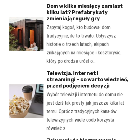
Dom w kilka miesięcy zamiast
kilku lat? Prefabrykaty
zmieniają reguły gry
Zapytaj kogoś, kto budował dom
tradycyjnie, ile to trwało. Usłyszysz
historie o trzech latach, ekipach
znikających na miesiące i kosztorysie,
który po drodze urósł o…
Telewizja, internet i
streamingi – co warto wiedzieć,
przed podjęciem decyzji
Wybór telewizji i internetu do domu nie
jest dziś tak prosty jak jeszcze kilka lat
temu. Oprócz tradycyjnych kanałów
telewizyjnych wiele osób korzysta
również z…