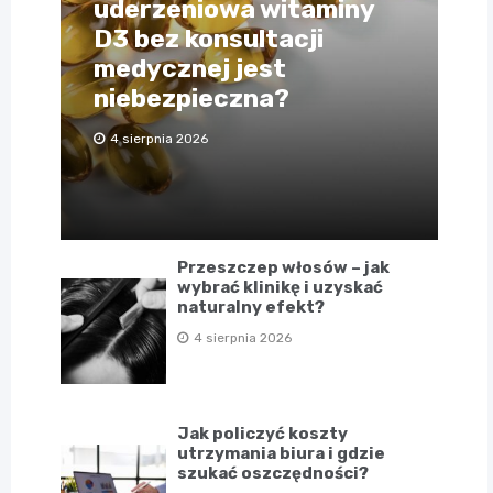
uderzeniowa witaminy
D3 bez konsultacji
medycznej jest
niebezpieczna?
4 sierpnia 2026
Przeszczep włosów – jak
wybrać klinikę i uzyskać
naturalny efekt?
4 sierpnia 2026
Jak policzyć koszty
utrzymania biura i gdzie
szukać oszczędności?