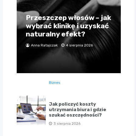
Przeszczep włosów – jak
wybrać klinikę i uzyskać
naturalny efekt?
Anna Ratajczak
4 sierpnia 2026
Biznes
Jak policzyć koszty
utrzymania biura i gdzie
szukać oszczędności?
3 sierpnia 2026