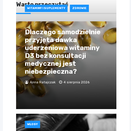
Warto przeczytać
WITAMINY I SUPLEMENTY
ZDROWIE
Dlaczego samodzielnie
przyjęta dawka
uderzeniowa witaminy
D3 bez konsultacji
medycznej jest
niebezpieczna?
Anna Ratajczak
4 sierpnia 2026
WŁOSY